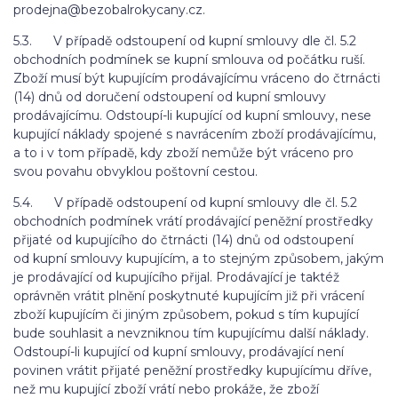
prodejna@bezobalrokycany.cz.
5.3. V případě odstoupení od kupní smlouvy dle čl. 5.2
obchodních podmínek se kupní smlouva od počátku ruší.
Zboží musí být kupujícím prodávajícímu vráceno do čtrnácti
(14) dnů od doručení odstoupení od kupní smlouvy
prodávajícímu. Odstoupí-li kupující od kupní smlouvy, nese
kupující náklady spojené s navrácením zboží prodávajícímu,
a to i v tom případě, kdy zboží nemůže být vráceno pro
svou povahu obvyklou poštovní cestou.
5.4. V případě odstoupení od kupní smlouvy dle čl. 5.2
obchodních podmínek vrátí prodávající peněžní prostředky
přijaté od kupujícího do čtrnácti (14) dnů od odstoupení
od kupní smlouvy kupujícím, a to stejným způsobem, jakým
je prodávající od kupujícího přijal. Prodávající je taktéž
oprávněn vrátit plnění poskytnuté kupujícím již při vrácení
zboží kupujícím či jiným způsobem, pokud s tím kupující
bude souhlasit a nevzniknou tím kupujícímu další náklady.
Odstoupí-li kupující od kupní smlouvy, prodávající není
povinen vrátit přijaté peněžní prostředky kupujícímu dříve,
než mu kupující zboží vrátí nebo prokáže, že zboží