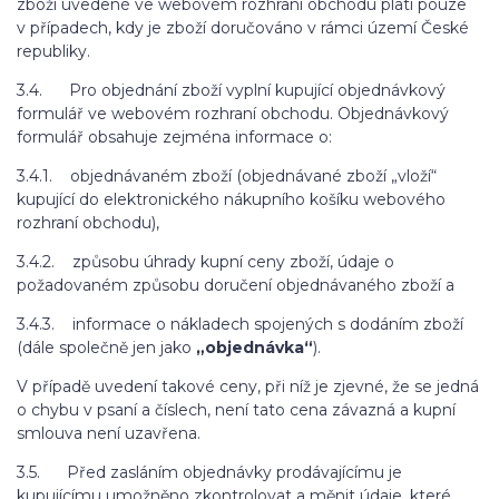
zboží uvedené ve webovém rozhraní obchodu platí pouze
v případech, kdy je zboží doručováno v rámci území České
republiky.
3.4. Pro objednání zboží vyplní kupující objednávkový
formulář ve webovém rozhraní obchodu. Objednávkový
formulář obsahuje zejména informace o:
3.4.1. objednávaném zboží (objednávané zboží „vloží“
kupující do elektronického nákupního košíku webového
rozhraní obchodu),
3.4.2. způsobu úhrady kupní ceny zboží, údaje o
požadovaném způsobu doručení objednávaného zboží a
3.4.3. informace o nákladech spojených s dodáním zboží
(dále společně jen jako
„objednávka“
).
V případě uvedení takové ceny, při níž je zjevné, že se jedná
o chybu v psaní a číslech, není tato cena závazná a kupní
smlouva není uzavřena.
3.5. Před zasláním objednávky prodávajícímu je
kupujícímu umožněno zkontrolovat a měnit údaje, které