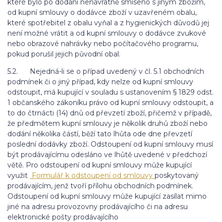
které bylo po dodání nenávratně smíseno s jiným zbožím,
od kupní smlouvy o dodávce zboží v uzavřeném obalu,
které spotřebitel z obalu vyňal a z hygienických důvodů jej
není možné vrátit a od kupní smlouvy o dodávce zvukové
nebo obrazové nahrávky nebo počítačového programu,
pokud porušil jejich původní obal.
5.2. Nejedná-li se o případ uvedený v čl. 5.1 obchodních
podmínek či o jiný případ, kdy nelze od kupní smlouvy
odstoupit, má kupující v souladu s ustanovením § 1829 odst.
1 občanského zákoníku právo od kupní smlouvy odstoupit, a
to do čtrnácti (14) dnů od převzetí zboží, přičemž v případě,
že předmětem kupní smlouvy je několik druhů zboží nebo
dodání několika částí, běží tato lhůta ode dne převzetí
poslední dodávky zboží. Odstoupení od kupní smlouvy musí
být prodávajícímu odesláno ve lhůtě uvedené v předchozí
větě. Pro odstoupení od kupní smlouvy může kupující
využit
Formulář k odstoupení od smlouvy
poskytovaný
prodávajícím, jenž tvoří přílohu obchodních podmínek.
Odstoupení od kupní smlouvy může kupující zasílat mimo
jiné na adresu provozovny prodávajícího či na adresu
elektronické pošty prodávajícího