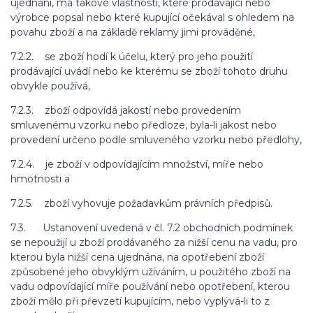
ujednání, má takové vlastnosti, které prodávající nebo
výrobce popsal nebo které kupující očekával s ohledem na
povahu zboží a na základě reklamy jimi prováděné,
7.2.2. se zboží hodí k účelu, který pro jeho použití
prodávající uvádí nebo ke kterému se zboží tohoto druhu
obvykle používá,
7.2.3. zboží odpovídá jakostí nebo provedením
smluvenému vzorku nebo předloze, byla-li jakost nebo
provedení určeno podle smluveného vzorku nebo předlohy,
7.2.4. je zboží v odpovídajícím množství, míře nebo
hmotnosti a
7.2.5. zboží vyhovuje požadavkům právních předpisů.
7.3. Ustanovení uvedená v čl. 7.2 obchodních podmínek
se nepoužijí u zboží prodávaného za nižší cenu na vadu, pro
kterou byla nižší cena ujednána, na opotřebení zboží
způsobené jeho obvyklým užíváním, u použitého zboží na
vadu odpovídající míře používání nebo opotřebení, kterou
zboží mělo při převzetí kupujícím, nebo vyplývá-li to z