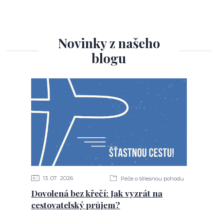
Novinky z našeho
blogu
13
07
2026
Péče o tělesnou pohodu
Dovolená bez křečí: Jak vyzrát na
cestovatelský průjem?