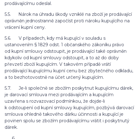
prodávajícímu odeslal.
5.5. Nárok na úhradu škody vzniklé na zboží je prodávající
oprávněn jednostranně započíst proti nároku kupujícího na
vrácení kupní ceny.
5.6. V případech, kdy má kupující v souladu s
ustanovením § 1829 odst. 1 občanského zákoníku právo
od kupní smlouvy odstoupit, je prodávající také oprávněn
kdykoliv od kupní smlouvy odstoupit, a to až do doby
převzetí zboží kupujícím. V takovém případě vrátí
prodávající kupujícímu kupní cenu bez zbytečného odkladu,
a to bezhotovostně na účet určený kupujícím.
5.7. Je-li společně se zbožím poskytnut kupujícímu dárek,
je darovací smlouva mezi prodávajícím a kupujícím
uzavřena s rozvazovací podmínkou, že dojde-li
k odstoupení od kupní smlouvy kupujícím, pozbývá darovací
smlouva ohledně takového dárku účinnosti a kupující je
povinen spolu se zbožím prodávajícímu vrátit i poskytnutý
dárek.