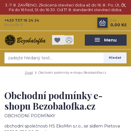
3.-7. 8. ZAVŘENO, Zkrácená otevírací doba až do 16. 8.: Po, Út, Čt,
Pá do 16 hod, St do 16:30. Od 17. 8. standardní otevírací doba.
+420 737 16 24 24
0
ks
0,00 Kč
Po-Pá 09-17
Menu
Hledat
Úvod
Obchodní podmínky e-shopu Bezobalofka.cz
Obchodní podmínky e-
shopu Bezobalofka.cz
OBCHODNÍ PODMÍNKY
obchodní společnosti HS EkoMin s.r.o., se sídlem Pietova