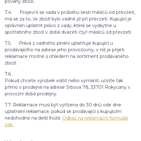
povahy zboží.
7.4. Projeví-li se vada v průběhu šesti měsíců od převzetí,
má se za to, že zboží bylo vadné již při převzetí. Kupující je
oprávněn uplatnit právo z vady, která se vyskytne u
spotřebního zboží v době dvaceti čtyř měsíců od převzetí.
7.5. Práva z vadného plnění uplatňuje kupující u
prodávajícího na adrese jeho provozovny, v níž je přijetí
reklamace možné s ohledem na sortiment prodávaného
zboží.
7.6.
Pokud chcete výrobek vrátit nebo vyměnit, učiňte tak
přímo v prodejně na adrese Srbova 78, 33701 Rokycany v
provozní době prodejny.
7.7. Reklamace musí být vyřízena do 30 dnů ode dne
uplatnění reklamace, pokud se prodávající s kupujícím
nedohodne na delší lhůtě.
Odkaz na reklamační formulář
zde.