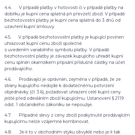
4.4. V případě platby v hotovosti či v případě platby na
dobírku je kupní cena splatná při převzetí zboží. V případě
bezhotovostní platby je kupní cena splatná do 3 dnů od
uzavření kupní smlouvy.
4.5. V případě bezhotovostní platby je kupující povinen
uhrazovat kupní cenu zboží společně
s uvedením variabilního symbolu platby. V případě
bezhotovostní platby je závazek kupujícího uhradit kupní
cenu splněn okamžikem připsání příslušné částky na účet
prodávajícího.
4.6. Prodávající je oprávněn, zejména v případě, že ze
strany kupujícího nedojde k dodatečnému potvrzení
objednávky (čl. 3.6), požadovat uhrazení celé kupní ceny
ještě před odesláním zboží kupujícímu. Ustanovení § 2119
odst. 1 občanského zákoníku se nepoužije.
4.7. Případné slevy z ceny zboží poskytnuté prodávajícím
kupujícímu nelze vzájemně kombinovat.
4.8. Je-li to v obchodním styku obvyklé nebo je-li tak