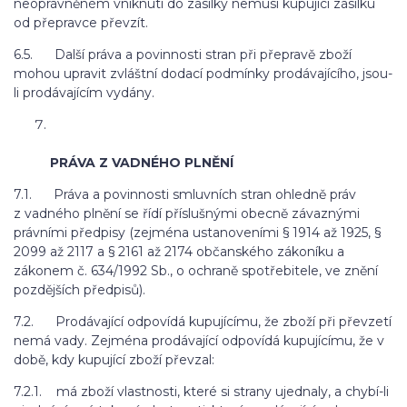
neoprávněném vniknutí do zásilky nemusí kupující zásilku
od přepravce převzít.
6.5. Další práva a povinnosti stran při přepravě zboží
mohou upravit zvláštní dodací podmínky prodávajícího, jsou-
li prodávajícím vydány.
PRÁVA Z VADNÉHO PLNĚNÍ
7.1. Práva a povinnosti smluvních stran ohledně práv
z vadného plnění se řídí příslušnými obecně závaznými
právními předpisy (zejména ustanoveními § 1914 až 1925, §
2099 až 2117 a § 2161 až 2174 občanského zákoníku a
zákonem č. 634/1992 Sb., o ochraně spotřebitele, ve znění
pozdějších předpisů).
7.2. Prodávající odpovídá kupujícímu, že zboží při převzetí
nemá vady. Zejména prodávající odpovídá kupujícímu, že v
době, kdy kupující zboží převzal:
7.2.1. má zboží vlastnosti, které si strany ujednaly, a chybí-li