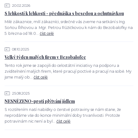
20.02.2026
S lehkostí k lehkosti - přednáška s besedou a ochutnávkou
Milé zákaznice, milí zákazníci, srdečně vás zveme na setkání s Ing.
Soňou Říhovou a Mgr. Petrou Růžičkovou k nám do Bezobalofky na
5. března od 18:0...
číst celé
08.10.2025
Velký týden malých firem v Bezobalofce
Tento rok jsme se zapojili do celostátní iniciativy na podporu a
zviditelnění malých firem, které pracují poctivě a pracují na sobě. My
jsme malý ob...
číst celé
25.08.2025
NESNĚZENO-proti plýtvání jídlem
S rozšířením naší nabídky o čerstvé potraviny se nám stane, že
neprodáme vše do konce minimální doby trvanlivosti. Protože
potravinám nic není a byl...
číst celé