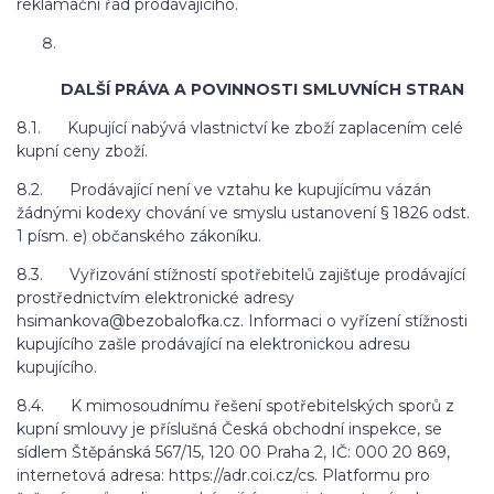
reklamační řád prodávajícího.
DALŠÍ PRÁVA A POVINNOSTI SMLUVNÍCH STRAN
8.1. Kupující nabývá vlastnictví ke zboží zaplacením celé
kupní ceny zboží.
8.2. Prodávající není ve vztahu ke kupujícímu vázán
žádnými kodexy chování ve smyslu ustanovení § 1826 odst.
1 písm. e) občanského zákoníku.
8.3. Vyřizování stížností spotřebitelů zajišťuje prodávající
prostřednictvím elektronické adresy
hsimankova@bezobalofka.cz. Informaci o vyřízení stížnosti
kupujícího zašle prodávající na elektronickou adresu
kupujícího.
8.4. K mimosoudnímu řešení spotřebitelských sporů z
kupní smlouvy je příslušná Česká obchodní inspekce, se
sídlem Štěpánská 567/15, 120 00 Praha 2, IČ: 000 20 869,
internetová adresa: https://adr.coi.cz/cs. Platformu pro