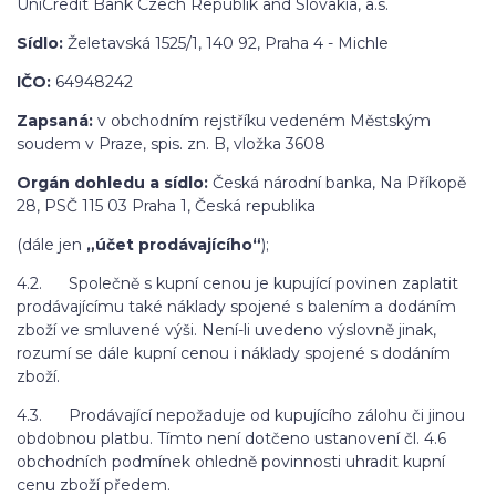
UniCredit Bank Czech Republik and Slovakia, a.s.
Sídlo:
Želetavská 1525/1, 140 92, Praha 4 - Michle
IČO:
64948242
Zapsaná:
v obchodním rejstříku vedeném Městským
soudem v Praze, spis. zn. B, vložka 3608
Orgán dohledu a sídlo:
Česká národní banka, Na Příkopě
28, PSČ 115 03 Praha 1, Česká republika
(dále jen
„účet prodávajícího“
);
4.2. Společně s kupní cenou je kupující povinen zaplatit
prodávajícímu také náklady spojené s balením a dodáním
zboží ve smluvené výši. Není-li uvedeno výslovně jinak,
rozumí se dále kupní cenou i náklady spojené s dodáním
zboží.
4.3. Prodávající nepožaduje od kupujícího zálohu či jinou
obdobnou platbu. Tímto není dotčeno ustanovení čl. 4.6
obchodních podmínek ohledně povinnosti uhradit kupní
cenu zboží předem.