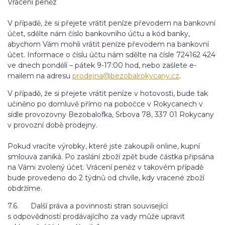
Vrácení peněz
V případě, že si přejete vrátit peníze převodem na bankovní
účet, sdělte nám číslo bankovního účtu a kód banky,
abychom Vám mohli vrátit peníze převodem na bankovní
účet. Informace o číslu účtu nám sdělte na čísle 724162 424
ve dnech pondělí – pátek 9-17:00 hod, nebo zašlete e-
mailem na adresu
prodejna@bezobalrokycany.cz
.
V případě, že si přejete vrátit peníze v hotovosti, bude tak
učiněno po domluvě přímo na pobočce v Rokycanech v
sídle provozovny Bezobalofka, Srbova 78, 337 01 Rokycany
v provozní době prodejny.
Pokud vracíte výrobky, které jste zakoupili online, kupní
smlouva zaniká. Po zaslání zboží zpět bude částka připsána
na Vámi zvolený účet. Vrácení peněz v takovém případě
bude provedeno do 2 týdnů od chvíle, kdy vracené zboží
obdržíme.
7.6. Další práva a povinnosti stran související
s odpovědností prodávajícího za vady může upravit