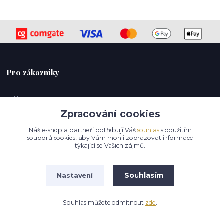
Pro zákazníky
O nás
Jak nakupovat
Zpracování cookies
Bonusový program
Náš e-shop a partneři potřebují Váš
souhlas
s použitím
Obchodní podmínky
souborů cookies, aby Vám mohli zobrazovat informace
týkající se Vašich zájmů.
Kontakty
Ochrana soukromí
Souhlasím
Nastavení
Otevírací doba
Souhlas můžete odmítnout
zde
.
PO 09:00 – 12:30 13:00-17:00