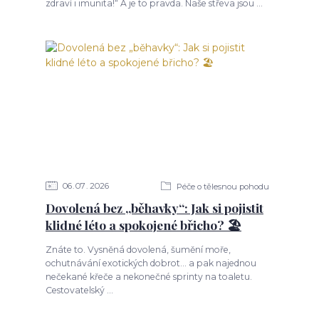
zdraví i imunita!“ A je to pravda. Naše střeva jsou ...
06
07
2026
Péče o tělesnou pohodu
Dovolená bez „běhavky“: Jak si pojistit
klidné léto a spokojené břicho? 🏖️
Znáte to. Vysněná dovolená, šumění moře,
ochutnávání exotických dobrot... a pak najednou
nečekané křeče a nekonečné sprinty na toaletu.
Cestovatelský ...