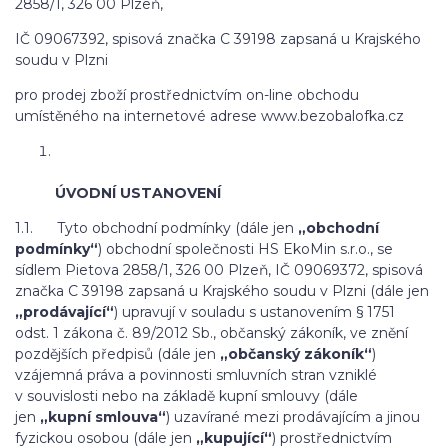
2858/1, 326 00 Plzeň,
IČ 09067392, spisová značka C 39198 zapsaná u Krajského
soudu v Plzni
pro prodej zboží prostřednictvím on-line obchodu
umístěného na internetové adrese www.bezobalofka.cz
ÚVODNÍ USTANOVENÍ
1.1. Tyto obchodní podmínky (dále jen
„obchodní
podmínky“
) obchodní společnosti HS EkoMin s.r.o., se
sídlem Pietova 2858/1, 326 00 Plzeň, IČ 09069372, spisová
značka C 39198 zapsaná u Krajského soudu v Plzni (dále jen
„prodávající“
) upravují v souladu s ustanovením § 1751
odst. 1 zákona č. 89/2012 Sb., občanský zákoník, ve znění
pozdějších předpisů (dále jen
„občanský zákoník“
)
vzájemná práva a povinnosti smluvních stran vzniklé
v souvislosti nebo na základě kupní smlouvy (dále
jen
„kupní smlouva“
) uzavírané mezi prodávajícím a jinou
fyzickou osobou (dále jen
„kupující“
) prostřednictvím