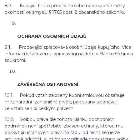
8.7. Kupující tímto přebírá na sebe nebezpečí změny
okolností ve smyslu § 1765 odst. 2 občanského zákoníku.
OCHRANA OSOBNÍCH ÚDAJŮ
9.1. Prodávající zpracovává osobní údaje kupujícího. Více
informací k takovému zpracování najdete v článku Ochrana
soukromí.
ZÁVĚREČNÁ USTANOVENÍ
10.1. Pokud vztah založený kupní smlouvou obsahuje
mezinárodní (zahraniční) prvek, pak strany sjednávají,
že vztah se řídí českým právem.
10.2. Volbou práva dle tohoto článku obchodních
podmínek není spotřebitel zbaven ochrany, kterou mu
poskytují ustanovení právního řádu, od nichž se nelze
smluvně odchýlit, a jež by se v případě neexistence volby