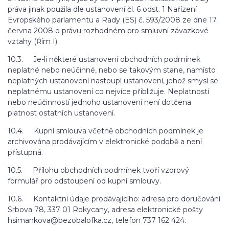
práva jinak použila dle ustanovení čl. 6 odst. 1 Nařízení
Evropského parlamentu a Rady (ES) č. 593/2008 ze dne 17.
června 2008 o právu rozhodném pro smluvní závazkové
vztahy (Řím I).
10.3. Je-li některé ustanovení obchodních podmínek
neplatné nebo neúčinné, nebo se takovým stane, namísto
neplatných ustanovení nastoupí ustanovení, jehož smysl se
neplatnému ustanovení co nejvíce přibližuje. Neplatností
nebo neúčinností jednoho ustanovení není dotčena
platnost ostatních ustanovení.
10.4. Kupní smlouva včetně obchodních podmínek je
archivována prodávajícím v elektronické podobě a není
přístupná.
10.5. Přílohu obchodních podmínek tvoří vzorový
formulář pro odstoupení od kupní smlouvy.
10.6. Kontaktní údaje prodávajícího: adresa pro doručování
Srbova 78, 337 01 Rokycany, adresa elektronické pošty
hsimankova@bezobalofka.cz, telefon 737 162 424.