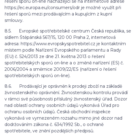
řešení sporů on-line nacházející se na internetové adrese
https://ec.europa.eu/consumers/odr je možné využít při
řešení sporů mezi prodávajícím a kupujícím z kupní
smlouvy.
8.5. Evropské spotřebitelské centrum Česká republika, se
sídlem Štěpánská 567/15, 120 00 Praha 2, internetová
adresa: https://www.evropskyspotrebitel.cz je kontaktním
místem podle Nařízení Evropského parlamentu a Rady
(EU) č. 524/2013 ze dne 21. května 2013 o řešení
spotřebitelských sporů on-line a o změně nařízení (ES) č.
2006/2004 a směrnice 2009/22/ES (nařízení o řešení
spotřebitelských sporů on-line).
8.6. Prodávající je oprávněn k prodeji zboží na základě
živnostenského oprávnění. Živnostenskou kontrolu provádí
v rámci své působnosti příslušný živnostenský úřad. Dozor
nad oblastí ochrany osobních údajů vykonává Úřad pro
ochranu osobních údajů. Česká obchodní inspekce
vykonává ve vymezeném rozsahu mimo jiné dozor nad
dodržováním zákona č. 634/1992 Sb., o ochraně
spotřebitele, ve znění pozdějších předpisů.