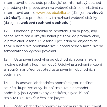
internetového obchodu prodávajícího. Internetový obchod
je prodávajícím provozován na webové stránce umístěné na
internetové adrese
www.bezobalofka.cz
(dále jen
„webová
stránka“
), a to prostřednictvím rozhraní webové stránky
(dále jen
„webové rozhraní obchodu“
).
1.2. Obchodní podmínky se nevztahují na případy, kdy
osoba, která má v úmyslu nakoupit zboží od prodávajícího,
je právnickou osobou či osobou, jež jedná při objednávání
zboží v rámci své podnikatelské činnosti nebo v rámci svého
samostatného výkonu povolání.
1.3. Ustanovení odchylná od obchodních podmínek je
možné sjednat v kupní smlouvě. Odchylná ujednání v kupní
smlouvě mají přednost před ustanoveními obchodních
podmínek.
1.4. Ustanovení obchodních podmínek jsou nedílnou
součástí kupní smlouvy. Kupní smlouva a obchodní
podmínky jsou vyhotoveny v českém jazyce. Kupní
smlouvu lze uzavřít v českém jazyce.
1.5. Znění obchodních podmínek může prodávající měnit