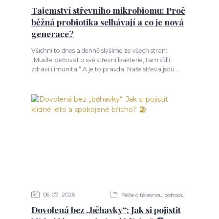
Tajemství střevního mikrobiomu: Proč
běžná probiotika selhávají a co je nová
generace?
Všichni to dnes a denně slyšíme ze všech stran:
„Musíte pečovat o své střevní bakterie, tam sídlí
zdraví i imunita!“ A je to pravda. Naše střeva jsou ...
06
07
2026
Péče o tělesnou pohodu
Dovolená bez „běhavky“: Jak si pojistit