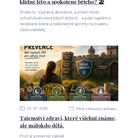
klidné léto a spokojené břicho? 🏖️
Znáte to. Vysněná dovolená, šumění moře,
ochutnávání exotických dobrot... a pak najednou
nečekané křeče a nekonečné sprinty na toaletu.
Cestovatelský ...
02
07
2026
Péče o tělesnou pohodu
Tajemství zdraví, které všichni známe,
ale málokdo dělá.
Proč je prevence základ