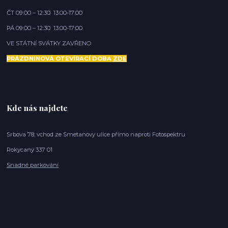
ČT 09:00 – 12:30 13:00-17:00
PÁ 09:00 – 12:30 13:00-17:00
VE STÁTNÍ SVÁTKY ZAVŘENO
PRÁZDNINOVÁ OTEVÍRACÍ DOBA
ZDE
Kde nás najdete
Srbova 78, vchod ze Smetanovy ulice přímo naproti Fotospektru
Rokycany 337 01
Snadné parkování