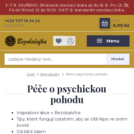
3.-7. 8. ZAVŘENO, Zkrácená otevírací doba až do 16. 8.: Po, Út, Čt,
Pá do 16 hod, St do 16:30. Od 17. 8. standardní otevírací doba.
+420 737 16 24 24
0
ks
0,00 Kč
Po-Pá 09-17
Menu
Hledat
Úvod
Moje záměry
Péče o psychickou pohodu
Péče o psychickou
pohodu
Inspirativní akce v Bezobalofce
Tipy, které fungují ostatním, aby se cítili lépe ve svém
životě
Od lidí k lidem