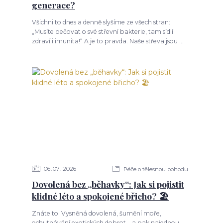
generace?
Všichni to dnes a denně slyšíme ze všech stran:
„Musíte pečovat o své střevní bakterie, tam sídlí
zdraví i imunita!“ A je to pravda. Naše střeva jsou ...
06
07
2026
Péče o tělesnou pohodu
Dovolená bez „běhavky“: Jak si pojistit
klidné léto a spokojené břicho? 🏖️
Znáte to. Vysněná dovolená, šumění moře,
ochutnávání exotických dobrot... a pak najednou