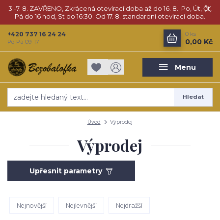
3.-7. 8. ZAVŘENO, Zkrácená otevírací doba až do 16. 8.: Po, Út, Čt,
Pá do 16 hod, St do 16:30. Od 17. 8. standardní otevírací doba.
+420 737 16 24 24
0
ks
0,00 Kč
Po-Pá 09-17
Menu
Hledat
Úvod
Výprodej
Výprodej
Upřesnit parametry
Nejnovější
Nejlevnější
Nejdražší