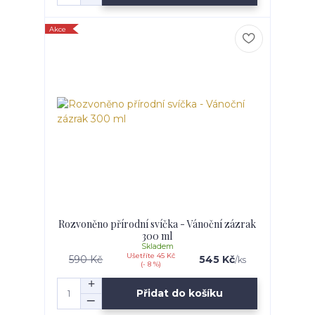
Akce
Rozvoněno přírodní svíčka - Vánoční zázrak
300 ml
Skladem
Ušetříte 45 Kč
590 Kč
545 Kč
/
ks
(- 8 %)
Přidat do košíku