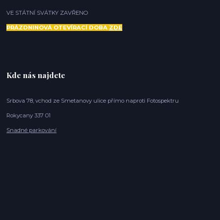
VE STÁTNÍ SVÁTKY ZAVŘENO
PRÁZDNINOVÁ OTEVÍRACÍ DOBA
ZDE
Kde nás najdete
Srbova 78, vchod ze Smetanovy ulice přímo naproti Fotospektru
Rokycany 337 01
Snadné parkování