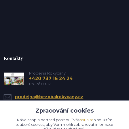
Kontakty
Prodejna Rokycany
+420 737 16 24 24
Po-Pá 09-17
prodejna@bezobalrokycany.cz
Zpracování cookies
Náš e-shop a partneři potřebují Váš
souhlas
s použitím
souborů cookies, aby Vám mohli zobrazovat informace