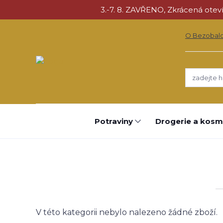
3.-7. 8. ZAVŘENO, Zkrácená otevíra
O Bezobal
Potraviny
Drogerie a kosm
V této kategorii nebylo nalezeno žádné zboží.