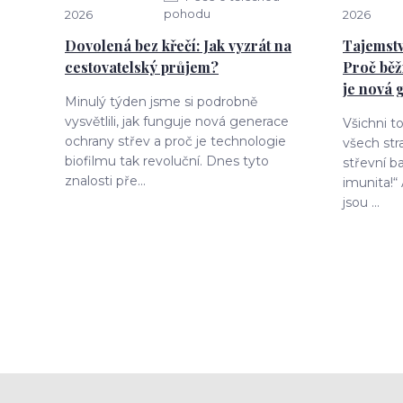
pohodu
2026
2026
Dovolená bez křečí: Jak vyzrát na
Tajemstv
cestovatelský průjem?
Proč běž
je nová 
Minulý týden jsme si podrobně
vysvětlili, jak funguje nová generace
Všichni t
ochrany střev a proč je technologie
všech str
biofilmu tak revoluční. Dnes tyto
střevní ba
znalosti pře...
imunita!“
jsou ...