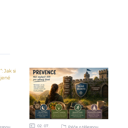
02
07
lesnou
Péče o tělesnou