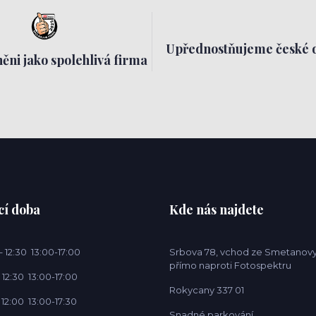
Upřednostňujeme české 
ěni jako spolehlivá firma
cí doba
Kde nás najdete
 12:30 13:00-17:00
Srbova 78, vchod ze Smetanovy
přímo naproti Fotospektru
 12:30 13:00-17:00
Rokycany 337 01
 12:00 13:00-17:30
Snadné parkování