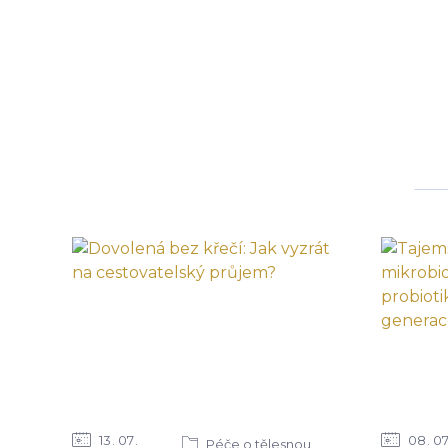
13
07
08
0
Péče o tělesnou