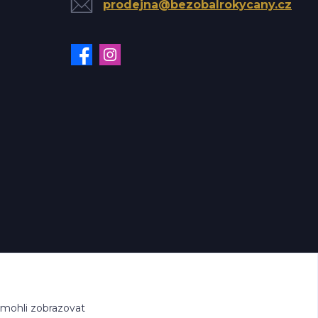
prodejna@bezobalrokycany.cz
 mohli zobrazovat