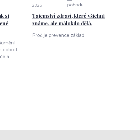
pohodu
2026
k si
Tajemství zdraví, které všichni
jené
známe, ale málokdo dělá.
Proč je prevence základ
 šumění
 dobrot...
če a
.