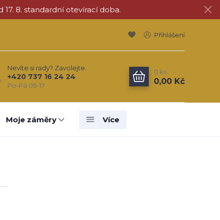
d 17. 8. standardní otevírací doba.
Přihlášení
Nevíte si rady? Zavolejte.
0
ks
+420 737 16 24 24
0,00 Kč
Po-Pá 09-17
Moje záměry
Více