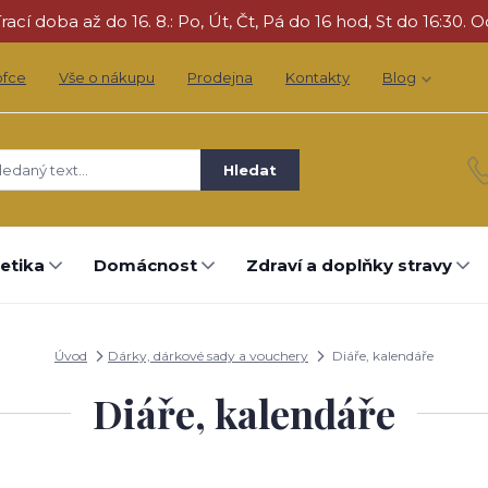
cí doba až do 16. 8.: Po, Út, Čt, Pá do 16 hod, St do 16:30. O
ofce
Vše o nákupu
Prodejna
Kontakty
Blog
Hledat
etika
Domácnost
Zdraví a doplňky stravy
Úvod
Dárky, dárkové sady a vouchery
Diáře, kalendáře
Diáře, kalendáře