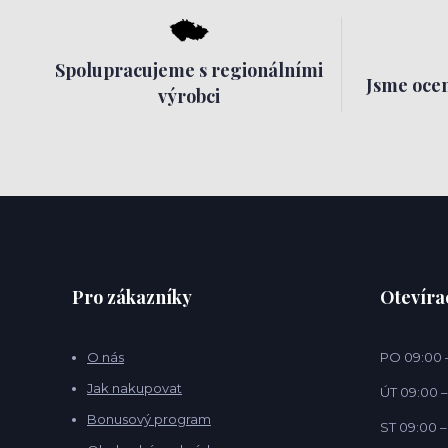
Spolupracujeme s regionálními
Jsme ocen
výrobci
Pro zákazníky
Otevíra
O nás
PO 09:00 –
Jak nakupovat
ÚT 09:00 –
Bonusový program
ST 09:00 –