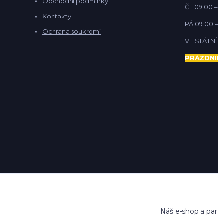
Obchodní podmínky
ČT 09:00 –
Kontakty
PÁ 09:00 –
Ochrana soukromí
VE STÁTN
PRÁZDNI
Náš e-shop a par