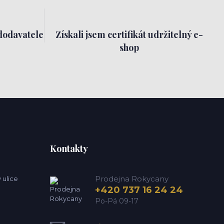
dodavatele
Získali jsem certifikát udržitelný e-
shop
Kontakty
Prodejna Rokycany
 ulice
+420 737 16 24 24
Po-Pá 09-17