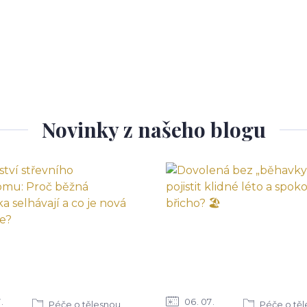
Novinky z našeho blogu
7
06
07
Péče o tělesnou
Péče o tě