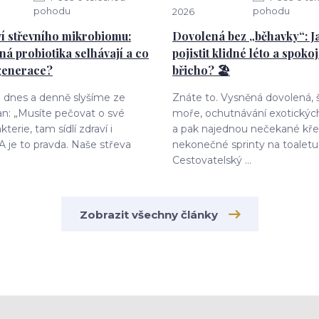
pohodu
pohodu
2026
í střevního mikrobiomu:
Dovolená bez „běhavky“: Ja
ná probiotika selhávají a co
pojistit klidné léto a spoko
generace?
břicho? 🏖️
o dnes a denně slyšíme ze
Znáte to. Vysněná dovolená,
an: „Musíte pečovat o své
moře, ochutnávání exotických
kterie, tam sídlí zdraví i
a pak najednou nečekané kře
 A je to pravda. Naše střeva
nekonečné sprinty na toaletu
Cestovatelský ...
Zobrazit všechny články