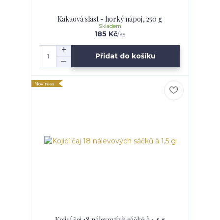
Kakaová slast - horký nápoj, 250 g
Skladem
185 Kč
/
ks
Přidat do košíku
Novinka
Kojicí čaj 18 nálevových sáčků à 1,5 g