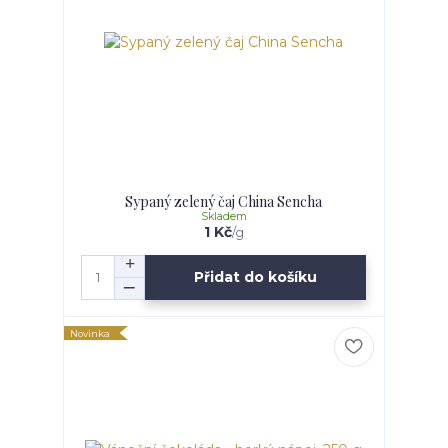
Sypaný zelený čaj China Sencha
Skladem
1 Kč
/
g
Přidat do košíku
Novinka