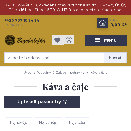
3.-7. 8. ZAVŘENO, Zkrácená otevírací doba až do 16. 8.: Po, Út, Čt,
Pá do 16 hod, St do 16:30. Od 17. 8. standardní otevírací doba.
+420 737 16 24 24
0
ks
0,00 Kč
Po-Pá 09-17
Menu
Hledat
Úvod
Potraviny
Základní potraviny
Káva a čaje
Káva a čaje
Upřesnit parametry
Nejnovější
Nejlevnější
Nejdražší