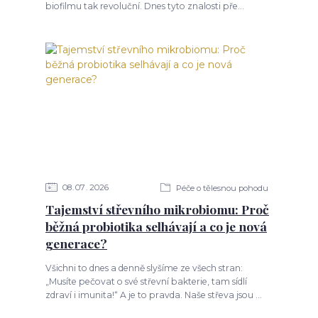
biofilmu tak revoluční. Dnes tyto znalosti pře...
08
07
2026
Péče o tělesnou pohodu
Tajemství střevního mikrobiomu: Proč
běžná probiotika selhávají a co je nová
generace?
Všichni to dnes a denně slyšíme ze všech stran:
„Musíte pečovat o své střevní bakterie, tam sídlí
zdraví i imunita!“ A je to pravda. Naše střeva jsou ...