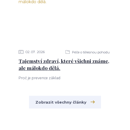
02
07
2026
Péče o tělesnou pohodu
Tajemství zdraví, které všichni známe,
ale málokdo dělá.
Proč je prevence základ
Zobrazit všechny články