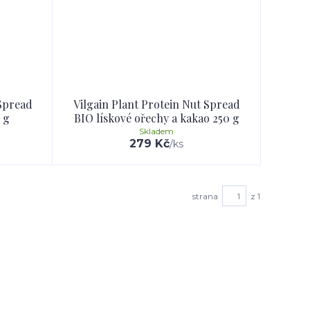
 Spread
Vilgain Plant Protein Nut Spread
 g
BIO lískové ořechy a kakao 250 g
Skladem
279 Kč
/
ks
strana
z 1