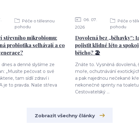
7
06
07
Péče o tělesnou
Péče o tě
pohodu
pohodu
2026
í střevního mikrobiomu:
Dovolená bez „běhavky“: Ja
ná probiotika selhávají a co
pojistit klidné léto a spoko
generace?
břicho? 🏖️
o dnes a denně slyšíme ze
Znáte to. Vysněná dovolená,
an: „Musíte pečovat o své
moře, ochutnávání exotických
kterie, tam sídlí zdraví i
a pak najednou nečekané kře
 A je to pravda. Naše střeva
nekonečné sprinty na toaletu
Cestovatelský ...
Zobrazit všechny články