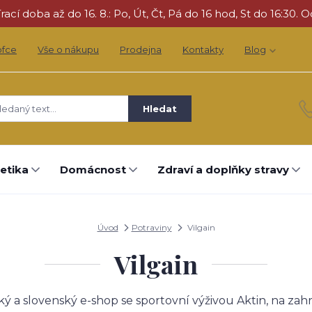
cí doba až do 16. 8.: Po, Út, Čt, Pá do 16 hod, St do 16:30. O
ofce
Vše o nákupu
Prodejna
Kontakty
Blog
Hledat
etika
Domácnost
Zdraví a doplňky stravy
Úvod
Potraviny
Vilgain
Vilgain
ý a slovenský e-shop se sportovní výživou Aktin, na zahr