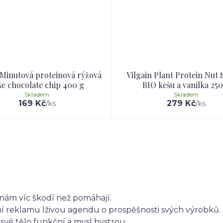
 Minutová proteinová rýžová
Vilgain Plant Protein Nut
še chocolate chip 400 g
BIO kešu a vanilka 250
Skladem
Skladem
169 Kč
279 Kč
/
ks
/
ks
nám víc škodí než pomáhají.
vní reklamu lživou agendu o prospěšnosti svých výrobků.
své tělo funkční a mysl bystrou.