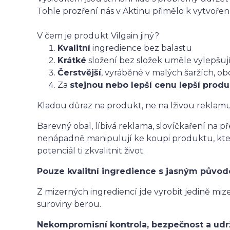
Tohle prozření nás v Aktinu přimělo k vytvořen
V čem je produkt Vilgain jiný?
Kvalitní
ingredience bez balastu
Krátké
složení bez složek uměle vylepšuj
Čerstvější
, vyráběné v malých šaržích, 
Za
stejnou nebo lepší cenu lepší produ
Kladou důraz na produkt, ne na lživou reklam
Barevný obal, líbivá reklama, slovíčkaření na p
nenápadně manipulují ke koupi produktu, který 
potenciál ti zkvalitnit život.
Pouze kvalitní ingredience s jasným půvo
Z mizerných ingrediencí jde vyrobit jedině mize
suroviny berou.
Nekompromisní kontrola, bezpečnost a udr