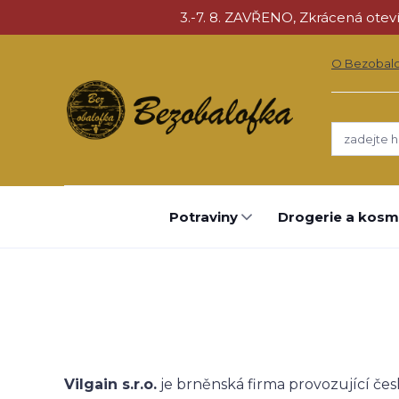
3.-7. 8. ZAVŘENO, Zkrácená otevíra
O Bezobal
Potraviny
Drogerie a kosm
Vilgain s.r.o.
je brněnská firma provozující česk