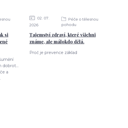
02
07
lesnou
Péče o tělesnou
pohodu
2026
k si
Tajemství zdraví, které všichni
jené
známe, ale málokdo dělá.
Proč je prevence základ
 šumění
 dobrot...
če a
.