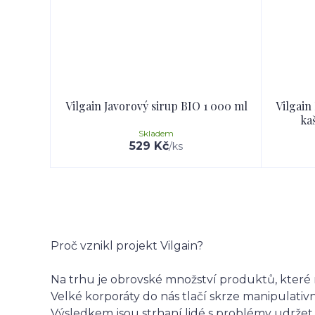
Vilgain Javorový sirup BIO 1 000 ml
Vilgain
ka
Skladem
529 Kč
/
ks
Proč vznikl projekt Vilgain?
Na trhu je obrovské množství produktů, které 
Velké korporáty do nás tlačí skrze manipulati
Výsledkem jsou strhaní lidé s problémy udržet 