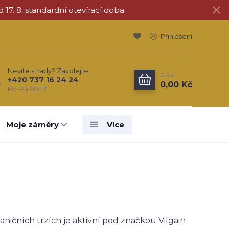
d 17. 8. standardní otevírací doba.
Přihlášení
Nevíte si rady? Zavolejte.
0
ks
+420 737 16 24 24
0,00 Kč
Po-Pá 09-17
Moje záměry
Více
aničních trzích je aktivní pod značkou Vilgain