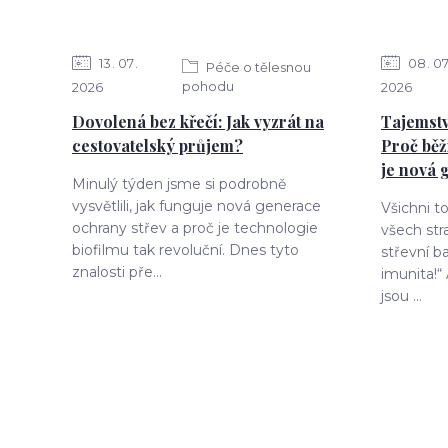
13
07
08
0
Péče o tělesnou
pohodu
2026
2026
Dovolená bez křečí: Jak vyzrát na
Tajemstv
cestovatelský průjem?
Proč běž
je nová 
Minulý týden jsme si podrobně
vysvětlili, jak funguje nová generace
Všichni t
ochrany střev a proč je technologie
všech str
biofilmu tak revoluční. Dnes tyto
střevní ba
znalosti pře...
imunita!“
jsou ...