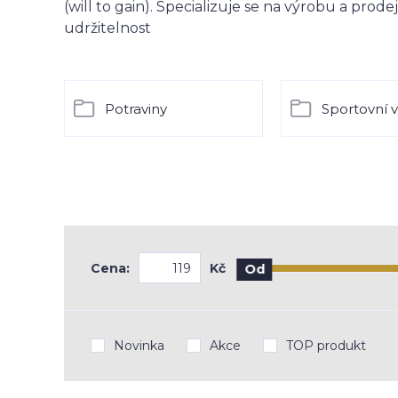
(will to gain). Specializuje se na výrobu a prod
udržitelnost
Potraviny
Sportovní v
Cena:
Kč
Od
Novinka
Akce
TOP produkt