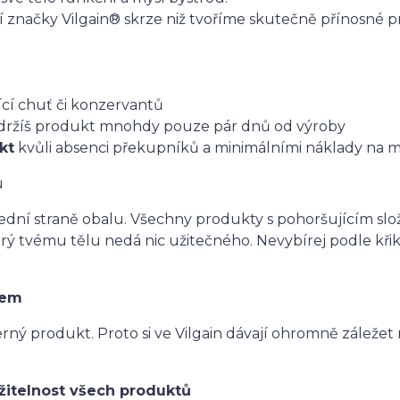
í značky Vilgain® skrze niž tvoříme skutečně přínosné p
ící chuť či konzervantů
obdržíš produkt mnohdy pouze pár dnů od výroby
kt
kvůli absenci překupníků a minimálními náklady na 
u
řední straně obalu. Všechny produkty s pohoršujícím slože
tvému tělu nedá nic užitečného. Nevybírej podle křiklav
dem
rný produkt. Proto si ve Vilgain dávají ohromně záležet 
žitelnost všech produktů