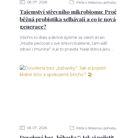
08
07
2026
Péče o tělesnou pohodu
Tajemství střevního mikrobiomu: Proč
běžná probiotika selhávají a co je nová
generace?
Všichni to dnes a denně slyšíme ze všech stran:
„Musíte pečovat o své střevní bakterie, tam sídlí
zdraví i imunita!“ A je to pravda. Naše střeva jsou ...
06
07
2026
Péče o tělesnou pohodu
Dovolená bez „běhavky“: Jak si pojistit