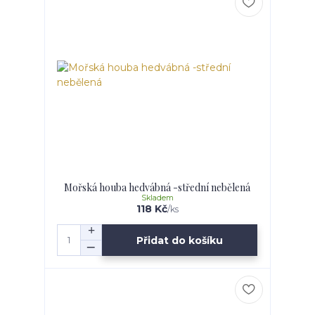
Mořská houba hedvábná -střední nebělená
Skladem
118 Kč
/
ks
Přidat do košíku