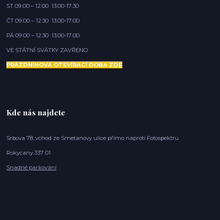
ST 09:00 – 12:00 13:00-17:30
ČT 09:00 – 12:30 13:00-17:00
PÁ 09:00 – 12:30 13:00-17:00
VE STÁTNÍ SVÁTKY ZAVŘENO
PRÁZDNINOVÁ OTEVÍRACÍ DOBA
ZDE
Kde nás najdete
Srbova 78, vchod ze Smetanovy ulice přímo naproti Fotospektru
Rokycany 337 01
Snadné parkování