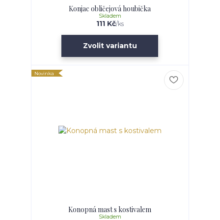
Konjac obličejová houbička
Skladem
111 Kč
/
ks
Zvolit variantu
Novinka
Konopná mast s kostivalem
Skladem