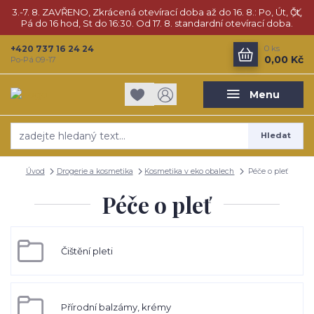
3.-7. 8. ZAVŘENO, Zkrácená otevírací doba až do 16. 8.: Po, Út, Čt,
Pá do 16 hod, St do 16:30. Od 17. 8. standardní otevírací doba.
+420 737 16 24 24
0
ks
0,00 Kč
Po-Pá 09-17
Menu
Hledat
Úvod
Drogerie a kosmetika
Kosmetika v eko obalech
Péče o pleť
Péče o pleť
Čištění pleti
Přírodní balzámy, krémy