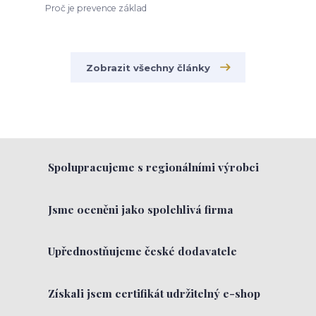
Proč je prevence základ
Zobrazit všechny články
Spolupracujeme s regionálními výrobci
Jsme oceněni jako spolehlivá firma
Upřednostňujeme české dodavatele
Získali jsem certifikát udržitelný e-shop