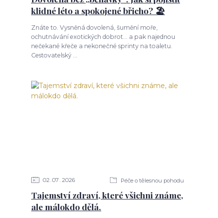
klidné léto a spokojené břicho? 🏖️
Znáte to. Vysněná dovolená, šumění moře,
ochutnávání exotických dobrot... a pak najednou
nečekané křeče a nekonečné sprinty na toaletu.
Cestovatelský ...
02
07
2026
Péče o tělesnou pohodu
Tajemství zdraví, které všichni známe,
ale málokdo dělá.