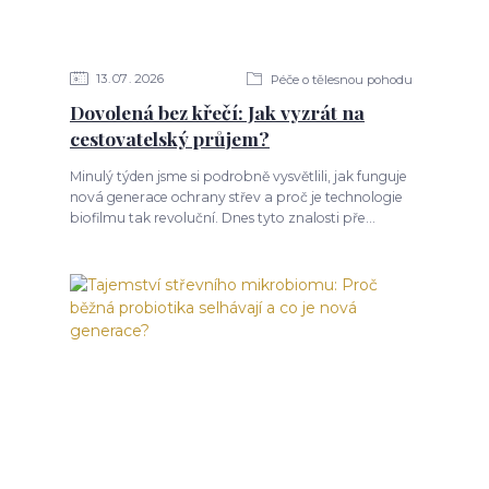
13
07
2026
Péče o tělesnou pohodu
Dovolená bez křečí: Jak vyzrát na
cestovatelský průjem?
Minulý týden jsme si podrobně vysvětlili, jak funguje
nová generace ochrany střev a proč je technologie
biofilmu tak revoluční. Dnes tyto znalosti pře...