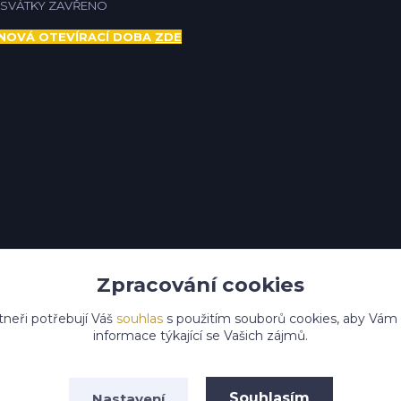
Í SVÁTKY ZAVŘENO
NOVÁ OTEVÍRACÍ DOBA
ZDE
Zpracování cookies
tneři potřebují Váš
souhlas
s použitím souborů cookies, aby Vám
informace týkající se Vašich zájmů.
Upravit sběr cookies.
Souhlasím
Nastavení