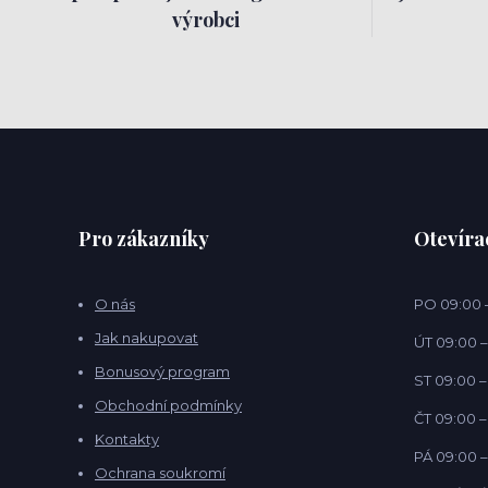
výrobci
Pro zákazníky
Otevíra
O nás
PO 09:00 –
Jak nakupovat
ÚT 09:00 –
Bonusový program
ST 09:00 –
Obchodní podmínky
ČT 09:00 –
Kontakty
PÁ 09:00 –
Ochrana soukromí