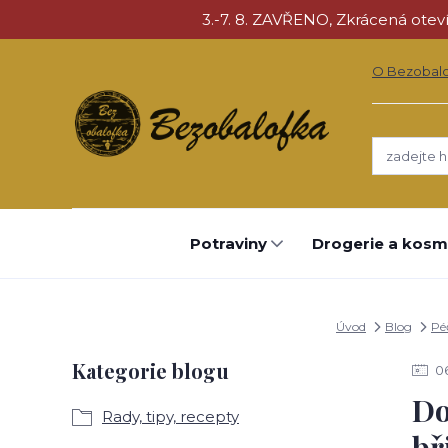
3.-7. 8. ZAVŘENO, Zkrácená otevíra
O Bezobal
Potraviny
Drogerie a kosm
Úvod
Blog
Pé
Kategorie blogu
0
Do
Rady, tipy, recepty
bř