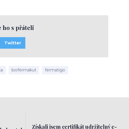
e ho s přáteli
Twitter
ka
biofermakut
fermatigo
Získali jsem certifikát udržitelný e-