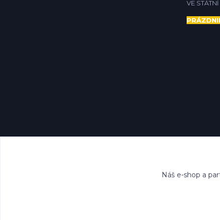
VE STÁTN
PRÁZDNI
Náš e-shop a par