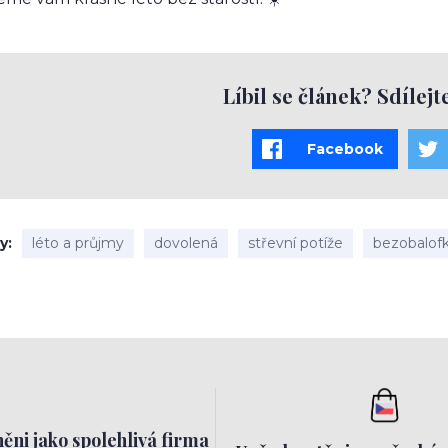
Líbil se článek? Sdílejt
Facebook
ky
léto a průjmy
dovolená
střevní potíže
bezobalof
ěni jako spolehlivá firma