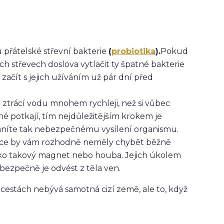
ou přátelské střevní bakterie
(
probiotika
).
Pokud
ch střevech doslova vytlačit ty špatné bakterie
začít s jejich užíváním už pár dní před
 ztrácí vodu mnohem rychleji, než si vůbec
 potkají, tím nejdůležitějším krokem je
ráníte tak nebezpečnému vysílení organismu.
ičce by vám rozhodně neměly chybět běžně
jako takový magnet nebo houba. Jejich úkolem
 bezpečně je odvést z těla ven.
 cestách nebývá samotná cizí země, ale to, když