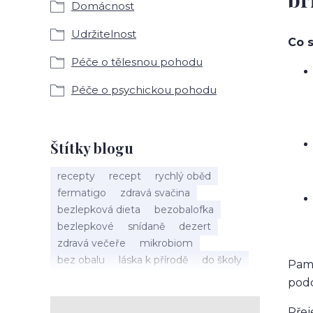
Domácnost
Udržitelnost
Co s
Péče o tělesnou pohodu
Péče o psychickou pohodu
Štítky blogu
recepty
recept
rychlý oběd
fermatigo
zdravá svačina
bezlepková dieta
bezobalofka
bezlepkové
snídaně
dezert
zdravá večeře
mikrobiom
bez obalu
láska k přírodě
do školy
Pama
probiotika
biofermakut
kuchyně
podc
plasty
mikroplasty
znečištění
zero waste
Přej