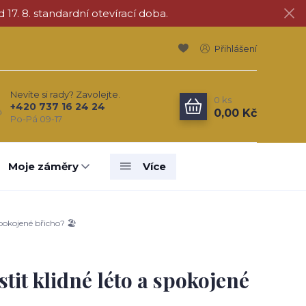
d 17. 8. standardní otevírací doba.
Přihlášení
Nevíte si rady? Zavolejte.
0
ks
+420 737 16 24 24
0,00 Kč
Po-Pá 09-17
Moje záměry
Více
spokojené břicho? 🏖️
stit klidné léto a spokojené