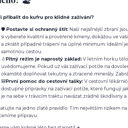
i přibalit do kufru pro klidné zažívání?
🛡
️
Postavte si ochranný štít:
Naší nejsilnější zbraní js
si vyberete kvalitní a prověřené kmeny, dokážou ve vaši
a zkrátit případné trápení na úplné minimum. Ideální je 
samotnou cestou.
💧
Pitný režim je naprostý základ:
V letním horku tělo
uvědomujeme. Pokud už vás zažívací potíže na dovolené
okamžitě doplňovat tekutiny a ztracené minerály. Zab
🎒
První pomoc do cestovní tašky:
V cestovní lékárn
dostupné přípravky na zažívací potíže, které fungují 
je na sebe v trávicím traktu navázat zrádné škodliviny a
tujte na jedno zlaté pravidlo: Tím největším rizikem na
eníme přípravu.
eme vám krásné léto bez starostí!
☀