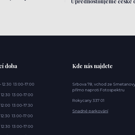
Upřednostňujeme české 
cí doba
Kde nás najdete
 12:30 13:00-17:00
Srbova 78, vchod ze Smetanovy
přímo naproti Fotospektru
 12:30 13:00-17:00
Rokycany 337 01
 12:00 13:00-17:30
Snadné parkování
 12:30 13:00-17:00
 12:30 13:00-17:00