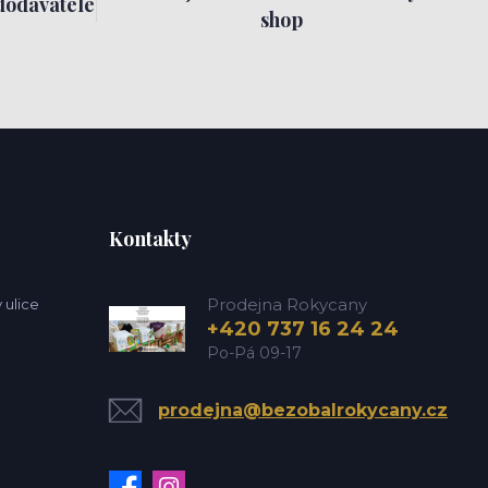
dodavatele
shop
Kontakty
Prodejna Rokycany
 ulice
+420 737 16 24 24
Po-Pá 09-17
prodejna@bezobalrokycany.cz