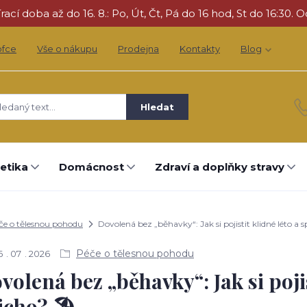
cí doba až do 16. 8.: Po, Út, Čt, Pá do 16 hod, St do 16:30. O
ofce
Vše o nákupu
Prodejna
Kontakty
Blog
Hledat
etika
Domácnost
Zdraví a doplňky stravy
če o tělesnou pohodu
Dovolená bez „běhavky“: Jak si pojistit klidné léto a 
Péče o tělesnou pohodu
6
07
2026
volená bez „běhavky“: Jak si poji
icho? 🏖️