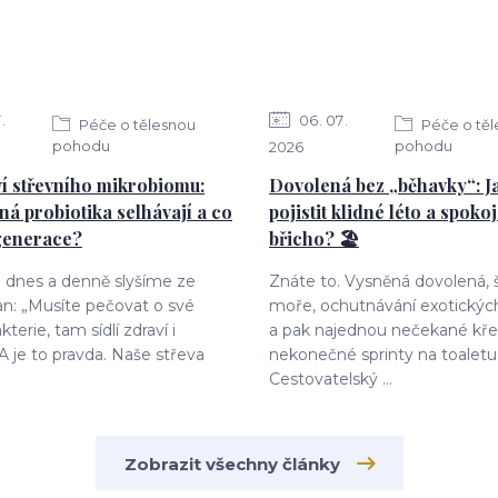
7
06
07
Péče o tělesnou
Péče o tě
pohodu
pohodu
2026
í střevního mikrobiomu:
Dovolená bez „běhavky“: Ja
ná probiotika selhávají a co
pojistit klidné léto a spoko
generace?
břicho? 🏖️
o dnes a denně slyšíme ze
Znáte to. Vysněná dovolená,
an: „Musíte pečovat o své
moře, ochutnávání exotických
kterie, tam sídlí zdraví i
a pak najednou nečekané kře
 A je to pravda. Naše střeva
nekonečné sprinty na toaletu
Cestovatelský ...
Zobrazit všechny články