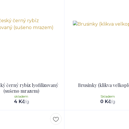
ký černý rybíz lyofilizovaný
Brusinky (klikva velkopl
(sušeno mrazem)
skladem
Skladem
4 Kč
0 Kč
/
g
/
g