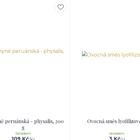
 peruánská - physalis, 200
Ovocná směs lyofilizov
g
Skladem
skladem
109 Kč
3 Kč
/
ks
/
g