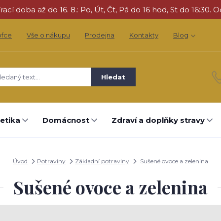
cí doba až do 16. 8.: Po, Út, Čt, Pá do 16 hod, St do 16:30. O
ofce
Vše o nákupu
Prodejna
Kontakty
Blog
Hledat
etika
Domácnost
Zdraví a doplňky stravy
Úvod
Potraviny
Základní potraviny
Sušené ovoce a zelenina
Sušené ovoce a zelenina