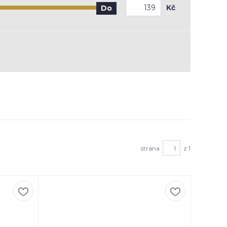
Kč
Do
strana
z 1