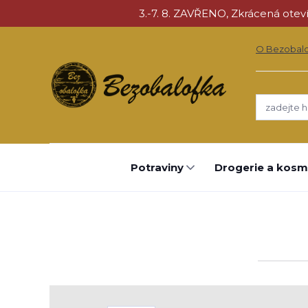
3.-7. 8. ZAVŘENO, Zkrácená otevíra
O Bezobal
Potraviny
Drogerie a kosm