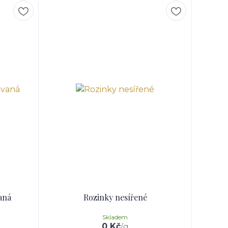
aná
Rozinky nesířené
Skladem
0 Kč
/
g