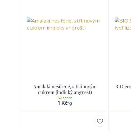
Amalaki nesířené, s třtinovým
BIO čes
cukrem (indický angrešt)
Skladem
1 Kč
/
g