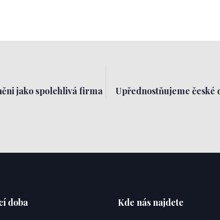
ěni jako spolehlivá firma
Upřednostňujeme české 
cí doba
Kde nás najdete