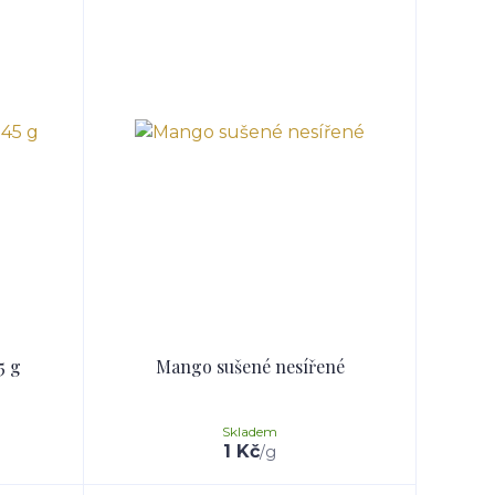
5 g
Mango sušené nesířené
Skladem
1 Kč
/
g