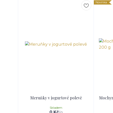
Novinka
Meruňky v jogurtové polevě
Mochyně
Skladem
0 Kč
/
g