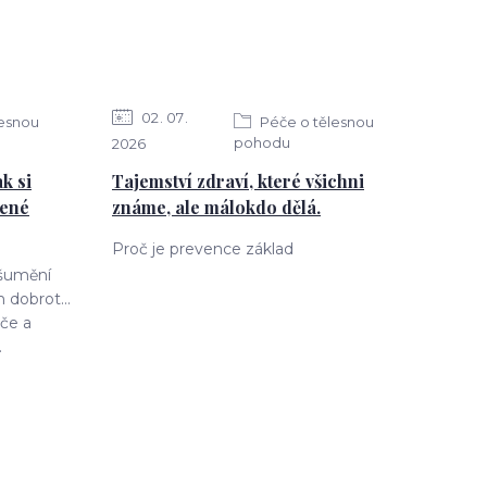
02
07
lesnou
Péče o tělesnou
pohodu
2026
k si
Tajemství zdraví, které všichni
jené
známe, ale málokdo dělá.
Proč je prevence základ
 šumění
 dobrot...
če a
.