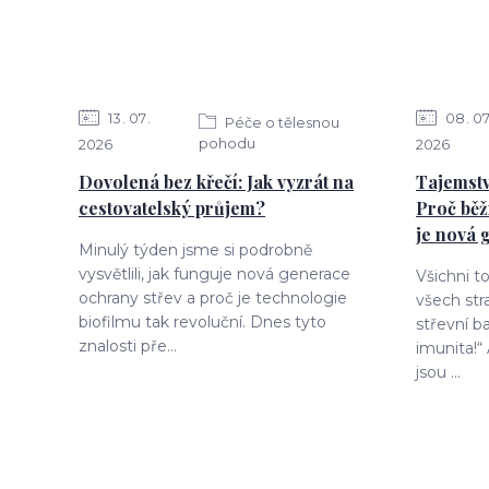
13
07
08
0
Péče o tělesnou
pohodu
2026
2026
Dovolená bez křečí: Jak vyzrát na
Tajemstv
cestovatelský průjem?
Proč běž
je nová 
Minulý týden jsme si podrobně
vysvětlili, jak funguje nová generace
Všichni t
ochrany střev a proč je technologie
všech str
biofilmu tak revoluční. Dnes tyto
střevní ba
znalosti pře...
imunita!“
jsou ...