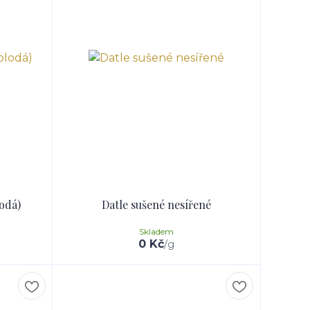
odá)
Datle sušené nesířené
Skladem
0 Kč
/
g