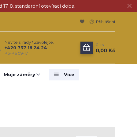
d 17. 8. standardní otevírací doba.
Přihlášení
Nevíte si rady? Zavolejte.
0
ks
+420 737 16 24 24
0,00 Kč
Po-Pá 09-17
Moje záměry
Více