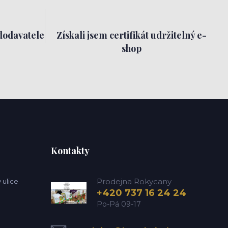
dodavatele
Získali jsem certifikát udržitelný e-
shop
Kontakty
Prodejna Rokycany
 ulice
+420 737 16 24 24
Po-Pá 09-17