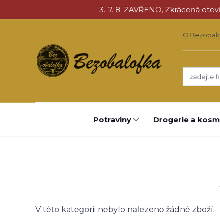
3.-7. 8. ZAVŘENO, Zkrácená otevíra
O Bezobal
Potraviny
Drogerie a kosm
V této kategorii nebylo nalezeno žádné zboží.