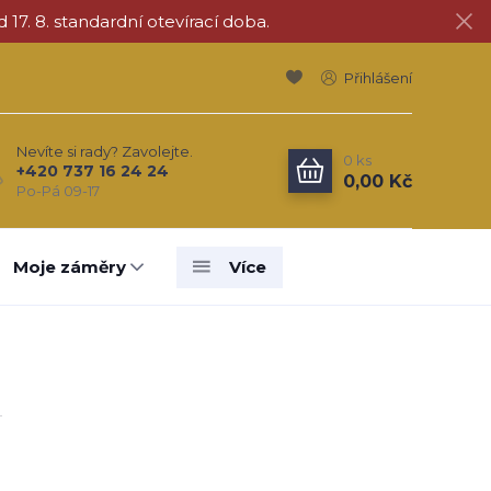
d 17. 8. standardní otevírací doba.
Přihlášení
Nevíte si rady? Zavolejte.
0
ks
+420 737 16 24 24
0,00 Kč
Po-Pá 09-17
Moje záměry
Více