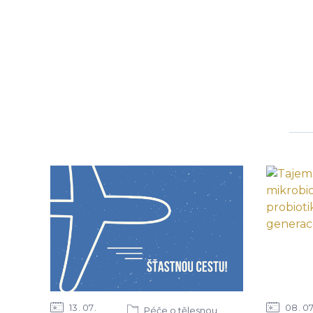
13
07
08
0
Péče o tělesnou