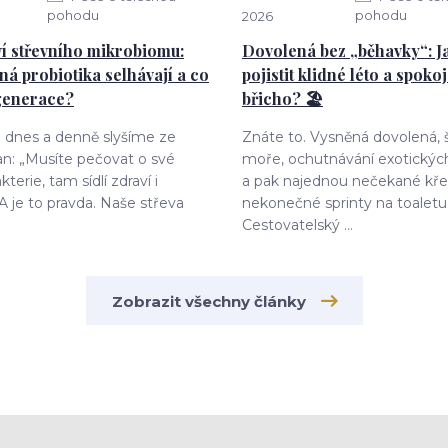
pohodu
pohodu
2026
í střevního mikrobiomu:
Dovolená bez „běhavky“: Ja
ná probiotika selhávají a co
pojistit klidné léto a spoko
generace?
břicho? 🏖️
o dnes a denně slyšíme ze
Znáte to. Vysněná dovolená,
an: „Musíte pečovat o své
moře, ochutnávání exotických
kterie, tam sídlí zdraví i
a pak najednou nečekané kře
 A je to pravda. Naše střeva
nekonečné sprinty na toaletu
Cestovatelský ...
Zobrazit všechny články