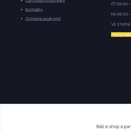
Obchodní podmínky
ČT 09:00 –
Kontakty
PÁ 09:00 –
Ochrana soukromí
VE STÁTN
PRÁZDNI
Náš e-shop a par