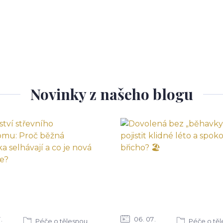
Novinky z našeho blogu
7
06
07
Péče o tělesnou
Péče o tě