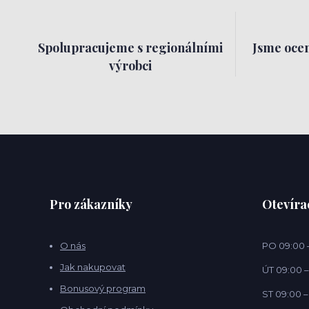
Spolupracujeme s regionálními
Jsme ocen
výrobci
Pro zákazníky
Otevíra
O nás
PO 09:00 –
Jak nakupovat
ÚT 09:00 –
Bonusový program
ST 09:00 –