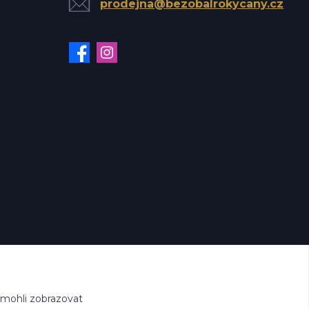
prodejna@bezobalrokycany.cz
 mohli zobrazovat