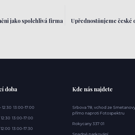
ěni jako spolehlivá firma
Upřednostňujeme české 
cí doba
Kde nás najdete
 12:30 13:00-17:00
Srbova 78, vchod ze Smetanovy
přímo naproti Fotospektru
 12:30 13:00-17:00
Rokycany 337 01
 12:00 13:00-17:30
Snadné parkování