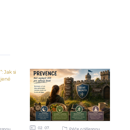
02
07
lesnou
Péče o tělesnou