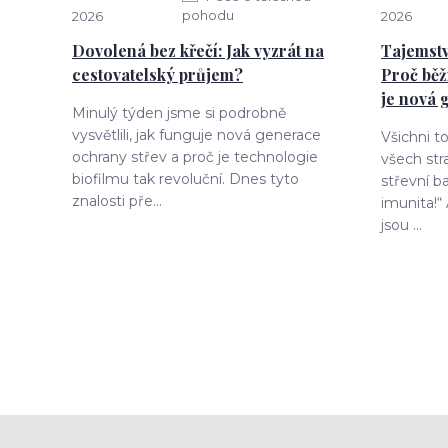
pohodu
2026
2026
Dovolená bez křečí: Jak vyzrát na
Tajemstv
cestovatelský průjem?
Proč běž
je nová 
Minulý týden jsme si podrobně
vysvětlili, jak funguje nová generace
Všichni t
ochrany střev a proč je technologie
všech str
biofilmu tak revoluční. Dnes tyto
střevní ba
znalosti pře...
imunita!“
jsou ...