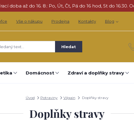
cí doba až do 16. 8.: Po, Út, Čt, Pá do 16 hod, St do 16:30. O
ofce
Vše o nákupu
Prodejna
Kontakty
Blog
Hledat
etika
Domácnost
Zdraví a doplňky stravy
Úvod
Potraviny
Vilgain
Doplňky stravy
Doplňky stravy