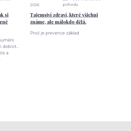
pohodu
2026
k si
Tajemství zdraví, které všichni
jené
známe, ale málokdo dělá.
Proč je prevence základ
 šumění
 dobrot...
če a
.