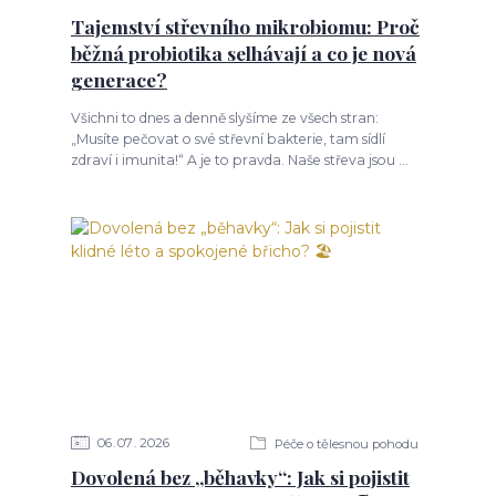
Tajemství střevního mikrobiomu: Proč
běžná probiotika selhávají a co je nová
generace?
Všichni to dnes a denně slyšíme ze všech stran:
„Musíte pečovat o své střevní bakterie, tam sídlí
zdraví i imunita!“ A je to pravda. Naše střeva jsou ...
06
07
2026
Péče o tělesnou pohodu
Dovolená bez „běhavky“: Jak si pojistit