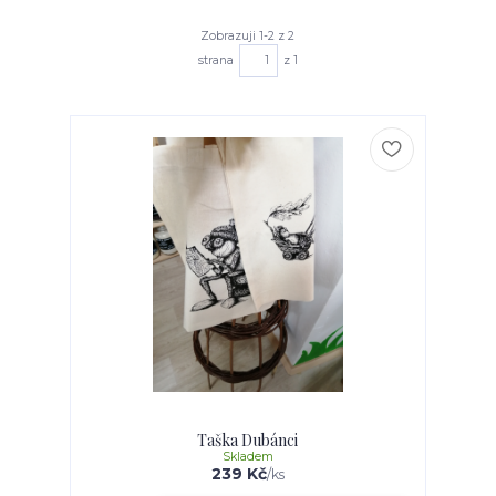
Zobrazuji 1-2 z 2
strana
z 1
Taška Dubánci
Skladem
239 Kč
/
ks