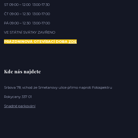
ST 09:00 – 12:00 13:00-17:30
ČT 09:00 – 12:30 13:00-17:00
PÁ 09:00 – 12:30 13:00-17:00
VE STÁTNÍ SVÁTKY ZAVŘENO
PRÁZDNINOVÁ OTEVÍRACÍ DOBA
ZDE
Kde nás najdete
Srbova 78, vchod ze Smetanovy ulice přímo naproti Fotospektru
Rokycany 337 01
Snadné parkování