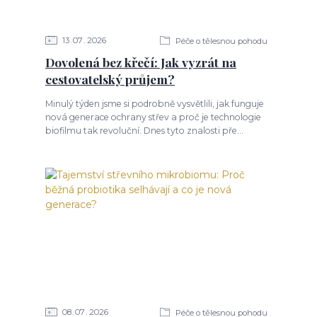
13
07
2026
Péče o tělesnou pohodu
Dovolená bez křečí: Jak vyzrát na
cestovatelský průjem?
Minulý týden jsme si podrobně vysvětlili, jak funguje
nová generace ochrany střev a proč je technologie
biofilmu tak revoluční. Dnes tyto znalosti pře...
08
07
2026
Péče o tělesnou pohodu