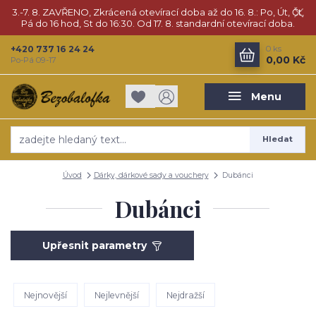
3.-7. 8. ZAVŘENO, Zkrácená otevírací doba až do 16. 8.: Po, Út, Čt,
Pá do 16 hod, St do 16:30. Od 17. 8. standardní otevírací doba.
+420 737 16 24 24
0
ks
0,00 Kč
Po-Pá 09-17
Menu
Hledat
Úvod
Dárky, dárkové sady a vouchery
Dubánci
Dubánci
Upřesnit parametry
Nejnovější
Nejlevnější
Nejdražší