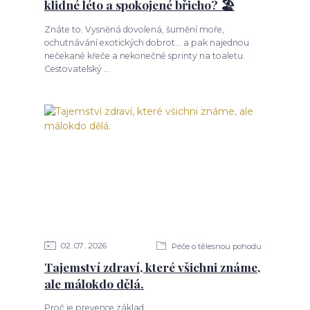
klidné léto a spokojené břicho? 🏖️
Znáte to. Vysněná dovolená, šumění moře,
ochutnávání exotických dobrot... a pak najednou
nečekané křeče a nekonečné sprinty na toaletu.
Cestovatelský ...
02
07
2026
Péče o tělesnou pohodu
Tajemství zdraví, které všichni známe,
ale málokdo dělá.
Proč je prevence základ