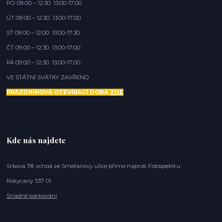
PO 09:00 – 12:30 13:00-17:00
ÚT 09:00 – 12:30 13:00-17:00
ST 09:00 – 12:00 13:00-17:30
ČT 09:00 – 12:30 13:00-17:00
PÁ 09:00 – 12:30 13:00-17:00
VE STÁTNÍ SVÁTKY ZAVŘENO
PRÁZDNINOVÁ OTEVÍRACÍ DOBA
ZDE
Kde nás najdete
Srbova 78, vchod ze Smetanovy ulice přímo naproti Fotospektru
Rokycany 337 01
Snadné parkování