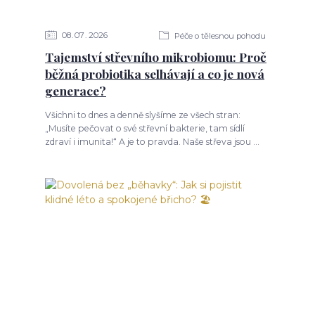
08
07
2026
Péče o tělesnou pohodu
Tajemství střevního mikrobiomu: Proč
běžná probiotika selhávají a co je nová
generace?
Všichni to dnes a denně slyšíme ze všech stran:
„Musíte pečovat o své střevní bakterie, tam sídlí
zdraví i imunita!“ A je to pravda. Naše střeva jsou ...