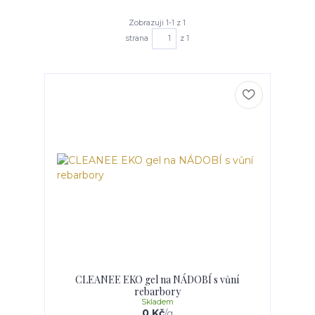
Zobrazuji 1-1 z 1
strana
z 1
CLEANEE EKO gel na NÁDOBÍ s vůní
rebarbory
Skladem
0 Kč
/
g