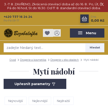
3.-7. 8. ZAVŘENO, Zkrácená otevírací doba až do 16. 8.: Po, Út, Čt,
Pá do 16 hod, St do 16:30. Od 17. 8. standardní otevírací doba.
+420 737 16 24 24
0
ks
0,00 Kč
Po-Pá 09-17
Menu
Hledat
Úvod
Drogerie a kosmetika
Drogerie v eko obalech
Mytí nádobí
Mytí nádobí
Upřesnit parametry
Nejnovější
Nejlevnější
Nejdražší