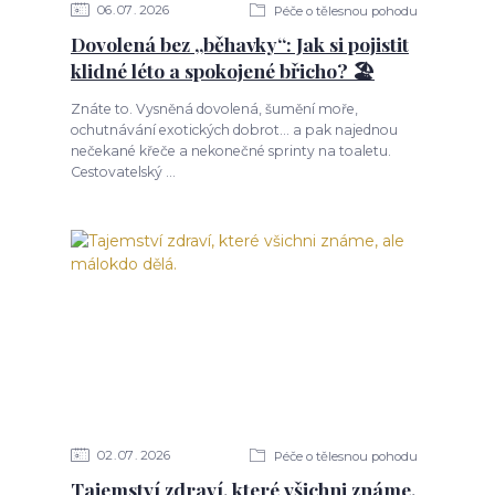
06
07
2026
Péče o tělesnou pohodu
Dovolená bez „běhavky“: Jak si pojistit
klidné léto a spokojené břicho? 🏖️
Znáte to. Vysněná dovolená, šumění moře,
ochutnávání exotických dobrot... a pak najednou
nečekané křeče a nekonečné sprinty na toaletu.
Cestovatelský ...
02
07
2026
Péče o tělesnou pohodu
Tajemství zdraví, které všichni známe,