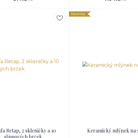
Novinka
fa Retap, 2 skleničky a 10
Keramický mlýnek na 
slámových brček