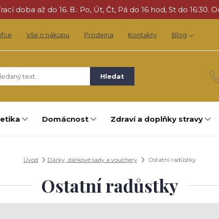
cí doba až do 16. 8.: Po, Út, Čt, Pá do 16 hod, St do 16:30. O
ofce
Vše o nákupu
Prodejna
Kontakty
Blog
Hledat
etika
Domácnost
Zdraví a doplňky stravy
Úvod
Dárky, dárkové sady a vouchery
Ostatní radůstky
Ostatní radůstky