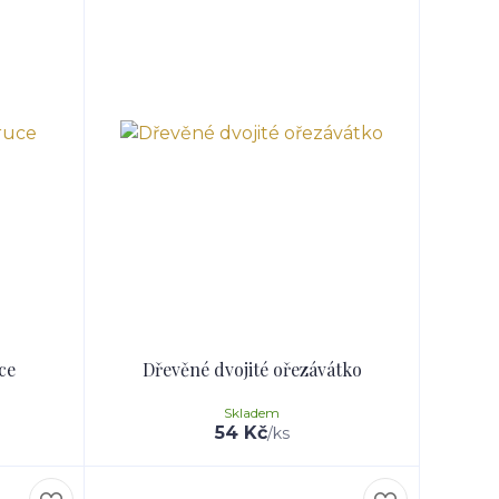
ce
Dřevěné dvojité ořezávátko
Skladem
54 Kč
/
ks