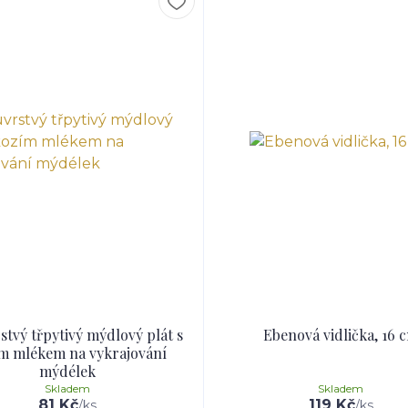
tvý třpytivý mýdlový plát s
Ebenová vidlička, 16 
m mlékem na vykrajování
mýdélek
Skladem
Skladem
81 Kč
119 Kč
/
ks
/
ks