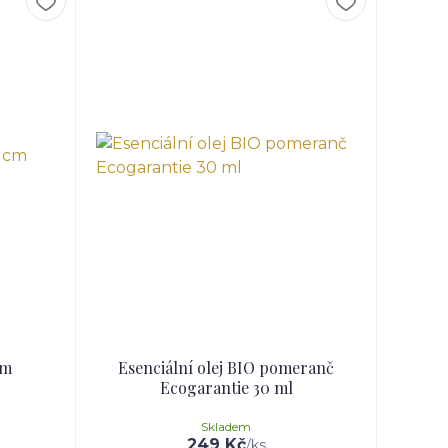
cm
Esenciální olej BIO pomeranč
Ecogarantie 30 ml
Skladem
249 Kč
/
ks