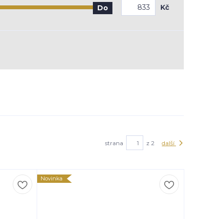
Kč
Do
strana
z 2
další
Novinka