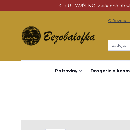
3.-7. 8. ZAVŘENO, Zkrácená otevíra
O Bezobal
Potraviny
Drogerie a kosm