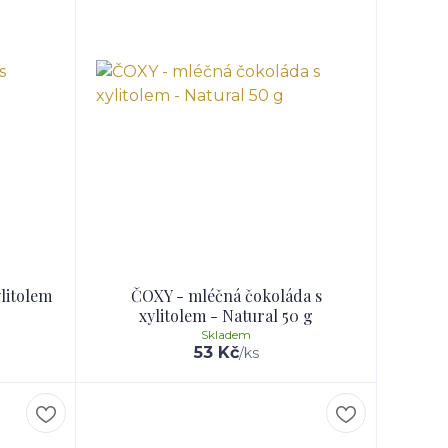
litolem
ČOXY - mléčná čokoláda s
xylitolem - Natural 50 g
Skladem
53 Kč
/
ks