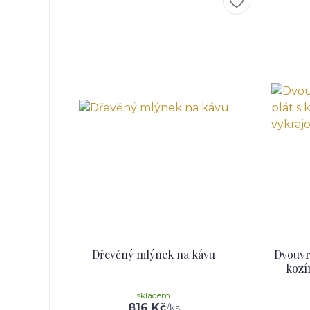
Dřevěný mlýnek na kávu
Dvouvrs
kozí
skladem
816 Kč
/
ks