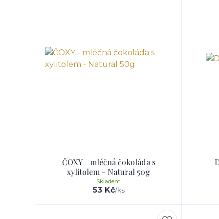
ČOXY - mléčná čokoláda s
D
xylitolem - Natural 50g
Skladem
53 Kč
/
ks