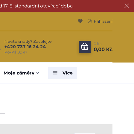
d 17. 8. standardní otevírací doba.
Přihlášení
Nevíte si rady? Zavolejte.
0
ks
+420 737 16 24 24
0,00 Kč
Po-Pá 09-17
Moje záměry
Více