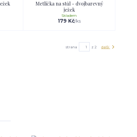
ježek
Metlička na stůl - dvojbarevný
ježek
Skladem
179 Kč
/
ks
strana
z 2
další