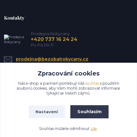
Kontakty
Prodejna Rokycany
+420 737 16 24 24
Po-Pá 09-17
prodejna@bezobalrokycany.cz
Zpracování cookies
Náš e-shop a partneři potřebují Váš
souhlas
s použitím
souborů cookies, aby Vám mohli zobrazovat informace
týkající se Vašich zájmů.
Upravit sběr cookies.
Souhlasím
Nastavení
Všechna práva vyhrazena HS EkoMin s.r.o.
Souhlas můžete odmítnout
zde
.
Vytvořeno na
Eshop-rychle.cz