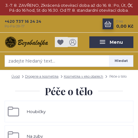
3.-7. 8. ZAVŘENO, Zkrácená otevírací doba až do 16. 8.: Po, Út, Čt,
Pá do 16 hod, St do 16:30. Od 17. 8. standardní otevírací doba.
+420 737 16 24 24
0
ks
0,00 Kč
Po-Pá 09-17
Menu
Hledat
Úvod
Drogerie a kosmetika
Kosmetika v eko obalech
Péče o tělo
Péče o tělo
Houbičky
Na zuby