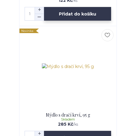
122 Kč
/
ks
Přidat do košíku
Novinka
Mýdlo s dračí krví, 95 g
Skladem
285 Kč
/
ks