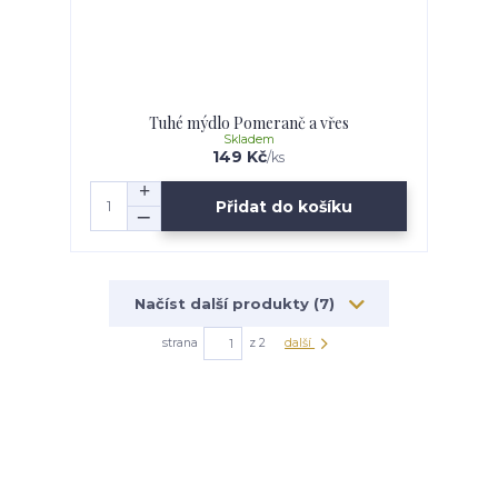
Tuhé mýdlo Pomeranč a vřes
Skladem
149 Kč
/
ks
Přidat do košíku
Načíst další produkty (7)
strana
z 2
další