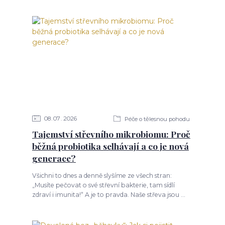
08
07
2026
Péče o tělesnou pohodu
Tajemství střevního mikrobiomu: Proč
běžná probiotika selhávají a co je nová
generace?
Všichni to dnes a denně slyšíme ze všech stran:
„Musíte pečovat o své střevní bakterie, tam sídlí
zdraví i imunita!“ A je to pravda. Naše střeva jsou ...