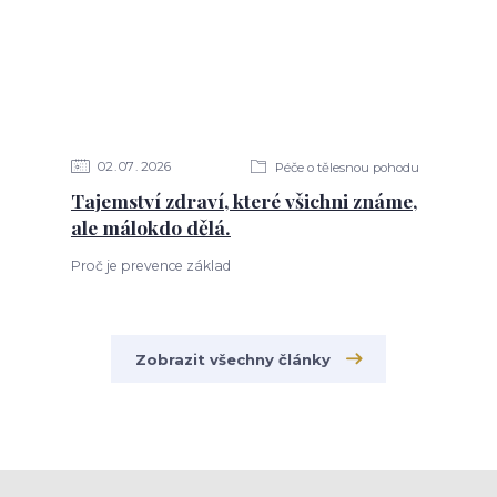
02
07
2026
Péče o tělesnou pohodu
Tajemství zdraví, které všichni známe,
ale málokdo dělá.
Proč je prevence základ
Zobrazit všechny články