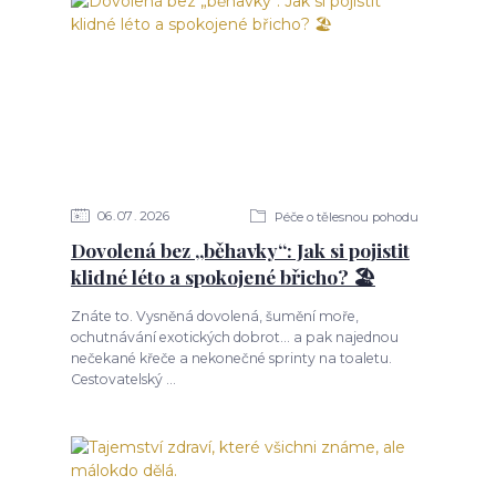
06
07
2026
Péče o tělesnou pohodu
Dovolená bez „běhavky“: Jak si pojistit
klidné léto a spokojené břicho? 🏖️
Znáte to. Vysněná dovolená, šumění moře,
ochutnávání exotických dobrot... a pak najednou
nečekané křeče a nekonečné sprinty na toaletu.
Cestovatelský ...