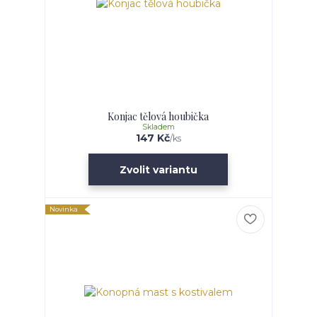
Konjac tělová houbička
Skladem
147 Kč
/
ks
Zvolit variantu
Novinka