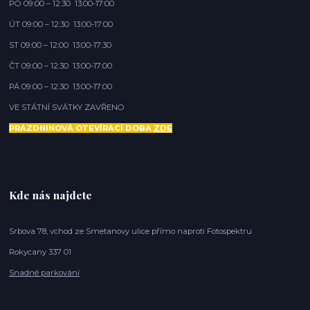
PO 09:00 – 12:30 13:00-17:00
ÚT 09:00 – 12:30 13:00-17:00
ST 09:00 – 12:00 13:00-17:30
ČT 09:00 – 12:30 13:00-17:00
PÁ 09:00 – 12:30 13:00-17:00
VE STÁTNÍ SVÁTKY ZAVŘENO
PRÁZDNINOVÁ OTEVÍRACÍ DOBA
ZDE
Kde nás najdete
Srbova 78, vchod ze Smetanovy ulice přímo naproti Fotospektru
Rokycany 337 01
Snadné parkování