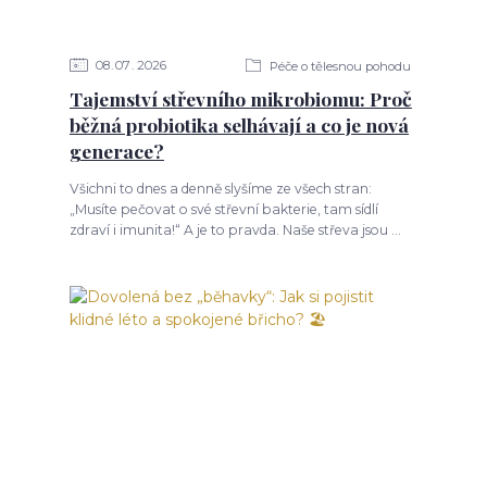
08
07
2026
Péče o tělesnou pohodu
Tajemství střevního mikrobiomu: Proč
běžná probiotika selhávají a co je nová
generace?
Všichni to dnes a denně slyšíme ze všech stran:
„Musíte pečovat o své střevní bakterie, tam sídlí
zdraví i imunita!“ A je to pravda. Naše střeva jsou ...