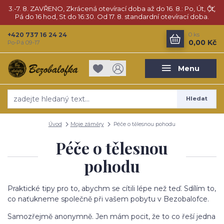
3.-7. 8. ZAVŘENO, Zkrácená otevírací doba až do 16. 8.: Po, Út, Čt,
Pá do 16 hod, St do 16:30. Od 17. 8. standardní otevírací doba.
+420 737 16 24 24
0
ks
0,00 Kč
Po-Pá 09-17
Menu
Hledat
Úvod
Moje záměry
Péče o tělesnou pohodu
Péče o tělesnou
pohodu
Praktické tipy pro to, abychm se cítili lépe než teď. Sdílím to,
co naťukneme společně při vašem pobytu v Bezobalofce.
Samozřejmě anonymně. Jen mám pocit, že to co řeší jedna