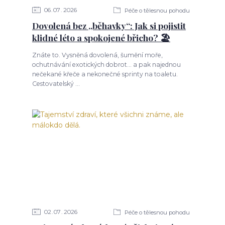
06
07
2026
Péče o tělesnou pohodu
Dovolená bez „běhavky“: Jak si pojistit
klidné léto a spokojené břicho? 🏖️
Znáte to. Vysněná dovolená, šumění moře,
ochutnávání exotických dobrot... a pak najednou
nečekané křeče a nekonečné sprinty na toaletu.
Cestovatelský ...
02
07
2026
Péče o tělesnou pohodu