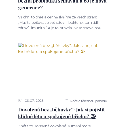
běžná probiotika selhávají a co je nová
generace?
Všichni to dnes a denně slyšíme ze všech stran:
„Musíte pečovat o své střevní bakterie, tam sídlí
zdraví i imunita!“ A je to pravda. Naše střeva jsou ...
06
07
2026
Péče o tělesnou pohodu
Dovolená bez „běhavky“: Jak si pojistit
klidné léto a spokojené břicho? 🏖️
Znáte to. Vysněná dovolená, šumění moře,