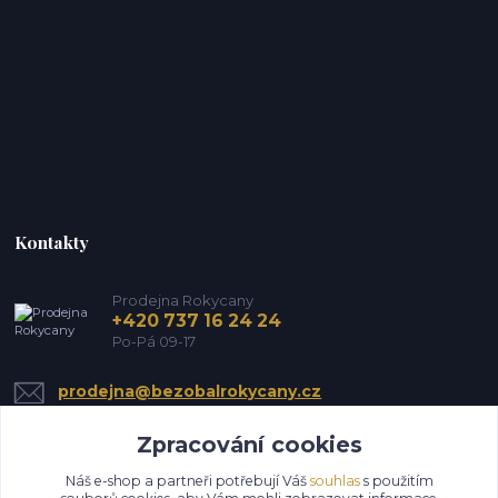
Kontakty
Prodejna Rokycany
+420 737 16 24 24
Po-Pá 09-17
prodejna@bezobalrokycany.cz
Zpracování cookies
Náš e-shop a partneři potřebují Váš
souhlas
s použitím