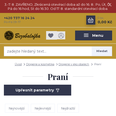
3.-7. 8. ZAVŘENO, Zkrácená otevírací doba až do 16. 8.: Po, Út, Čt,
Pá do 16 hod, St do 16:30. Od 17. 8. standardní otevírací doba.
+420 737 16 24 24
0
ks
0,00 Kč
Po-Pá 09-17
Menu
Hledat
Úvod
Drogerie a kosmetika
Drogerie v eko obalech
Praní
Praní
Upřesnit parametry
Nejnovější
Nejlevnější
Nejdražší