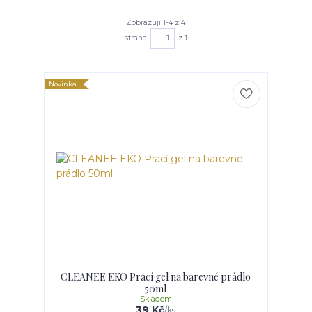
Zobrazuji 1-4 z 4
strana
z 1
Novinka
CLEANEE EKO Prací gel na barevné prádlo
50ml
Skladem
39 Kč
/
ks