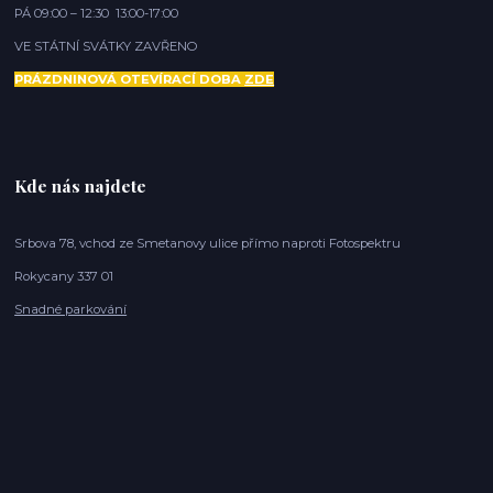
PÁ 09:00 – 12:30 13:00-17:00
VE STÁTNÍ SVÁTKY ZAVŘENO
PRÁZDNINOVÁ OTEVÍRACÍ DOBA
ZDE
Kde nás najdete
Srbova 78, vchod ze Smetanovy ulice přímo naproti Fotospektru
Rokycany 337 01
Snadné parkování