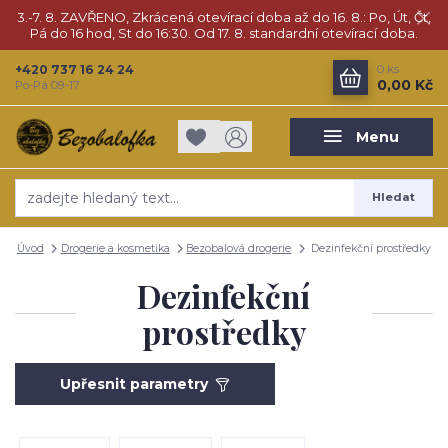
3.-7. 8. ZAVŘENO, Zkrácená otevírací doba až do 16. 8.: Po, Út, Čt,
Pá do 16 hod, St do 16:30. Od 17. 8. standardní otevírací doba.
+420 737 16 24 24
0
ks
0,00 Kč
Po-Pá 09-17
Menu
Hledat
Úvod
Drogerie a kosmetika
Bezobalová drogerie
Dezinfekční prostředky
Dezinfekční
prostředky
Upřesnit parametry