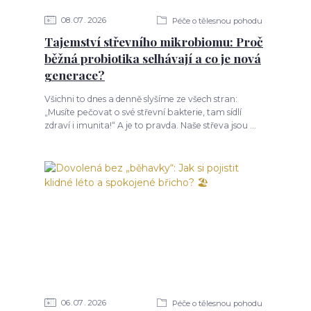
08
07
2026
Péče o tělesnou pohodu
Tajemství střevního mikrobiomu: Proč
běžná probiotika selhávají a co je nová
generace?
Všichni to dnes a denně slyšíme ze všech stran:
„Musíte pečovat o své střevní bakterie, tam sídlí
zdraví i imunita!“ A je to pravda. Naše střeva jsou ...
06
07
2026
Péče o tělesnou pohodu