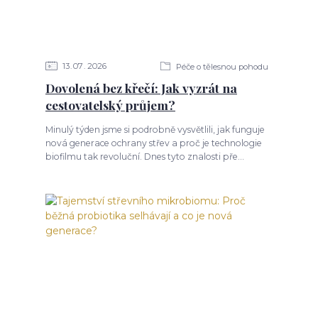
13
07
2026
Péče o tělesnou pohodu
Dovolená bez křečí: Jak vyzrát na
cestovatelský průjem?
Minulý týden jsme si podrobně vysvětlili, jak funguje
nová generace ochrany střev a proč je technologie
biofilmu tak revoluční. Dnes tyto znalosti pře...