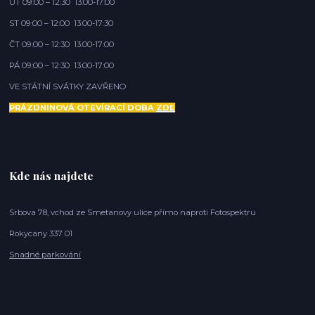
ÚT 09:00 – 12:30 13:00-17:00
ST 09:00 – 12:00 13:00-17:30
ČT 09:00 – 12:30 13:00-17:00
PÁ 09:00 – 12:30 13:00-17:00
VE STÁTNÍ SVÁTKY ZAVŘENO
PRÁZDNINOVÁ OTEVÍRACÍ DOBA
ZDE
Kde nás najdete
Srbova 78, vchod ze Smetanovy ulice přímo naproti Fotospektru
Rokycany 337 01
Snadné parkování