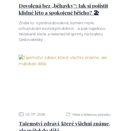
Dovolená bez „běhavky“: Jak si pojistit
klidné léto a spokojené břicho? 🏖️
Znáte to. Vysněná dovolená, šumění moře,
ochutnávání exotických dobrot... a pak najednou
nečekané křeče a nekonečné sprinty na toaletu.
Cestovatelský ...
02
07
2026
Péče o tělesnou pohodu
Tajemství zdraví, které všichni známe,
ale málokdo dělá.