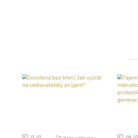
13
07
08
0
Péče o tělesnou