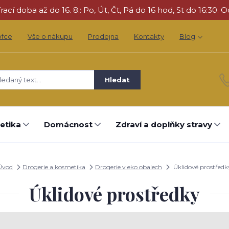
cí doba až do 16. 8.: Po, Út, Čt, Pá do 16 hod, St do 16:30. O
ofce
Vše o nákupu
Prodejna
Kontakty
Blog
Hledat
etika
Domácnost
Zdraví a doplňky stravy
Úvod
Drogerie a kosmetika
Drogerie v eko obalech
Úklidové prostředk
Úklidové prostředky