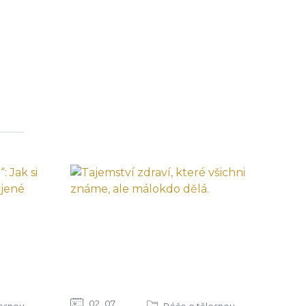
02
07
lesnou
Péče o tělesnou