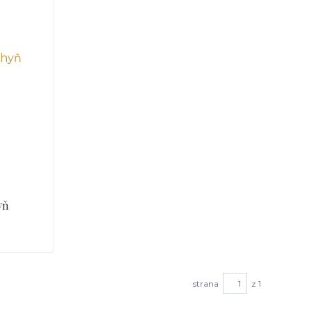
yň
strana
z 1