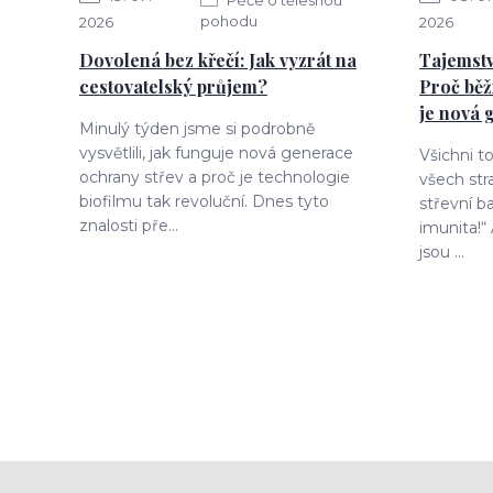
pohodu
2026
2026
Dovolená bez křečí: Jak vyzrát na
Tajemstv
cestovatelský průjem?
Proč běž
je nová 
Minulý týden jsme si podrobně
vysvětlili, jak funguje nová generace
Všichni t
ochrany střev a proč je technologie
všech str
biofilmu tak revoluční. Dnes tyto
střevní ba
znalosti pře...
imunita!“
jsou ...