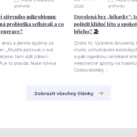
pohodu
pohodu
2026
í střevního mikrobiomu:
Dovolená bez „běhavky“: Ja
ná probiotika selhávají a co
pojistit klidné léto a spoko
generace?
břicho? 🏖️
o dnes a denně slyšíme ze
Znáte to. Vysněná dovolená,
an: „Musíte pečovat o své
moře, ochutnávání exotických
kterie, tam sídlí zdraví i
a pak najednou nečekané kře
 A je to pravda. Naše střeva
nekonečné sprinty na toaletu
Cestovatelský ...
Zobrazit všechny články