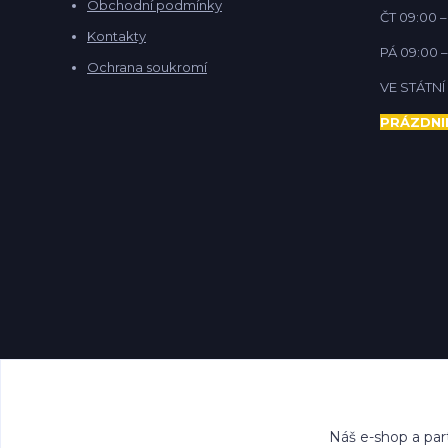
Obchodní podmínky
ČT 09:00 –
Kontakty
PÁ 09:00 –
Ochrana soukromí
VE STÁTN
PRÁZDNI
Náš e-shop a par