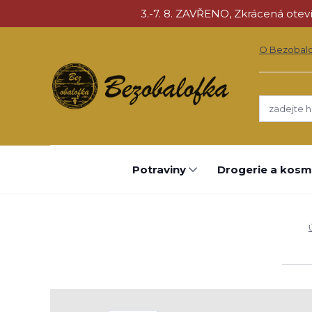
3.-7. 8. ZAVŘENO, Zkrácená otevíra
O Bezobal
Potraviny
Drogerie a kosm