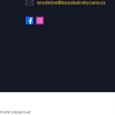
prodejna@bezobalrokycany.cz
 mohli zobrazovat