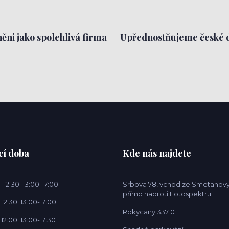
ěni jako spolehlivá firma
Upřednostňujeme české 
cí doba
Kde nás najdete
 12:30 13:00-17:00
Srbova 78, vchod ze Smetanovy
přímo naproti Fotospektru
 12:30 13:00-17:00
Rokycany 337 01
 12:00 13:00-17:30