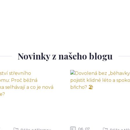
Novinky z našeho blogu
7
06
07
Péče o tělesnou
Péče o tě