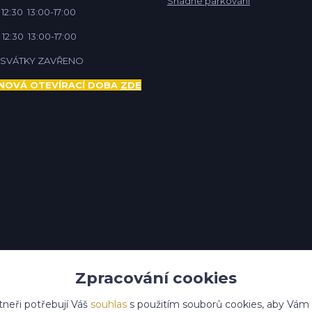
Snadné parkování
 12:30 13:00-17:00
 12:30 13:00-17:00
Í SVÁTKY ZAVŘENO
NOVÁ OTEVÍRACÍ DOBA
ZDE
Zpracování cookies
tneři potřebují Váš
souhlas
s použitím souborů cookies, aby Vám