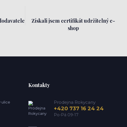
dodavatele
Získali jsem certifikát udržitelný e-
shop
Kontakty
Prodejna Rokycany
 ulice
+420 737 16 24 24
Po-Pá 09-17