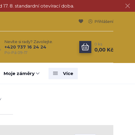
d 17. 8. standardní otevírací doba.
Přihlášení
Nevíte si rady? Zavolejte.
0
ks
+420 737 16 24 24
0,00 Kč
Po-Pá 09-17
Moje záměry
Více
y