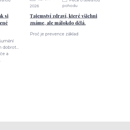
pohodu
2026
k si
Tajemství zdraví, které všichni
jené
známe, ale málokdo dělá.
Proč je prevence základ
 šumění
 dobrot...
če a
.