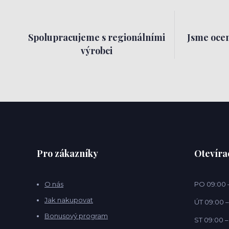
Spolupracujeme s regionálními
Jsme ocen
výrobci
Pro zákazníky
Otevíra
O nás
PO 09:00 –
Jak nakupovat
ÚT 09:00 –
Bonusový program
ST 09:00 –