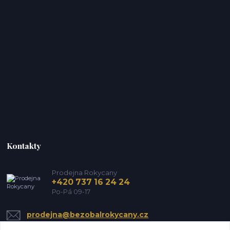
Kontakty
Prodejna Rokycany
+420 737 16 24 24
Po-Pá 09-17
prodejna@bezobalrokycany.cz