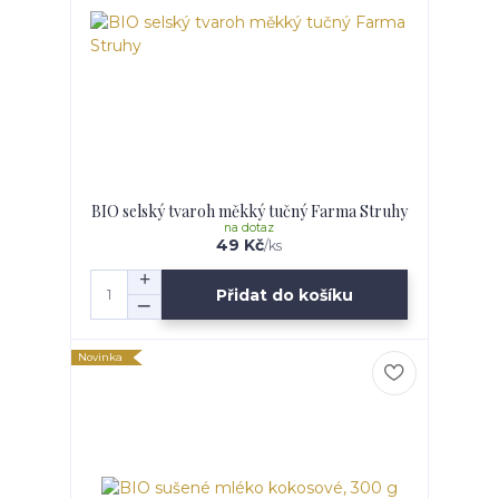
BIO selský tvaroh měkký tučný Farma Struhy
na dotaz
49 Kč
/
ks
Přidat do košíku
Novinka