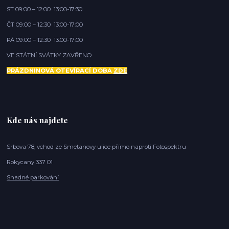
ST 09:00 – 12:00 13:00-17:30
ČT 09:00 – 12:30 13:00-17:00
PÁ 09:00 – 12:30 13:00-17:00
VE STÁTNÍ SVÁTKY ZAVŘENO
PRÁZDNINOVÁ OTEVÍRACÍ DOBA
ZDE
Kde nás najdete
Srbova 78, vchod ze Smetanovy ulice přímo naproti Fotospektru
Rokycany 337 01
Snadné parkování