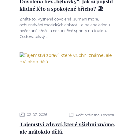
Dovolená bez „běhavky“: Jak si pojistit
klidné léto a spokojené břicho? 🏖️
Znáte to. Vysněná dovolená, šumění moře,
ochutnávání exotických dobrot... a pak najednou
nečekané křeče a nekonečné sprinty na toaletu.
Cestovatelský ...
02
07
2026
Péče o tělesnou pohodu
Tajemství zdraví, které všichni známe,
ale málokdo dělá.