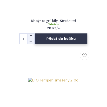
Bio sýr na gril bílý -Struhoumi
Skladem
78 Kč
/
ks
Přidat do košíku