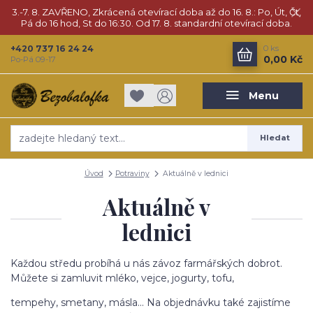
3.-7. 8. ZAVŘENO, Zkrácená otevírací doba až do 16. 8.: Po, Út, Čt,
Pá do 16 hod, St do 16:30. Od 17. 8. standardní otevírací doba.
+420 737 16 24 24
0
ks
0,00 Kč
Po-Pá 09-17
Menu
Hledat
Úvod
Potraviny
Aktuálně v lednici
Aktuálně v
lednici
Každou středu probíhá u nás závoz farmářských dobrot.
Můžete si zamluvit mléko, vejce, jogurty, tofu,
tempehy, smetany, másla... Na objednávku také zajistíme