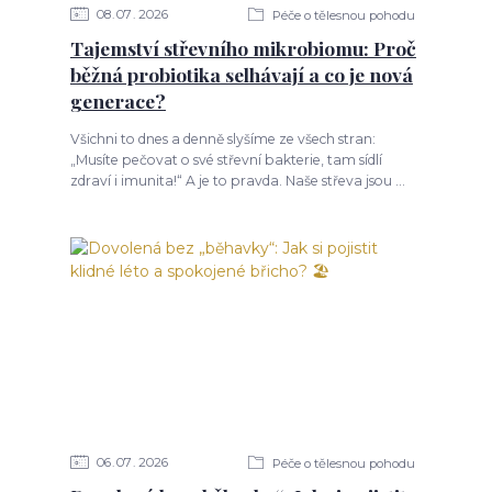
08
07
2026
Péče o tělesnou pohodu
Tajemství střevního mikrobiomu: Proč
běžná probiotika selhávají a co je nová
generace?
Všichni to dnes a denně slyšíme ze všech stran:
„Musíte pečovat o své střevní bakterie, tam sídlí
zdraví i imunita!“ A je to pravda. Naše střeva jsou ...
06
07
2026
Péče o tělesnou pohodu