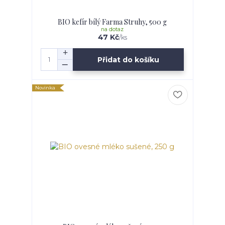
BIO kefír bílý Farma Struhy, 500 g
na dotaz
47 Kč
/
ks
Přidat do košíku
Novinka