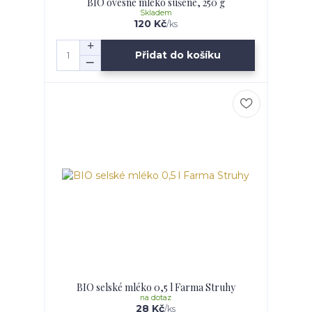
BIO ovesné mléko sušené, 250 g
Skladem
120 Kč
/
ks
Přidat do košíku
BIO selské mléko 0,5 l Farma Struhy
na dotaz
28 Kč
/
ks