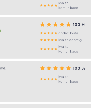
kvalita
komunikace
100 %
 :-)
dodací lhůta
kvalita dopravy
kvalita
komunikace
uha.
100 %
kvalita
komunikace