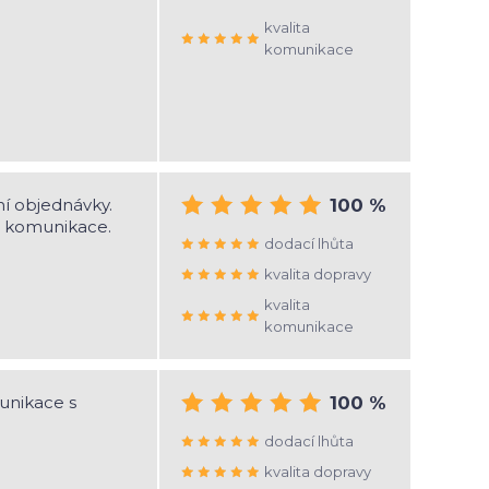
kvalita
komunikace
ní objednávky.
100 %
á komunikace.
dodací lhůta
kvalita dopravy
kvalita
komunikace
unikace s
100 %
dodací lhůta
kvalita dopravy