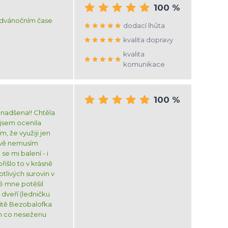
100 %
ředvánočním čase
dodací lhůta
kvalita dopravy
kvalita
komunikace
100 %
nadšena!! Chtěla
 jsem ocenila
, že využiji jen
rávě nemusím
 se mi balení - i
išlo to v krásně
otlivých surovin v
é mne potěšil
dveří (ledničku
čitě Bezobalofka
en co neseženu