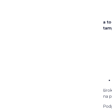
a t
tam
širo
na ps
Pod