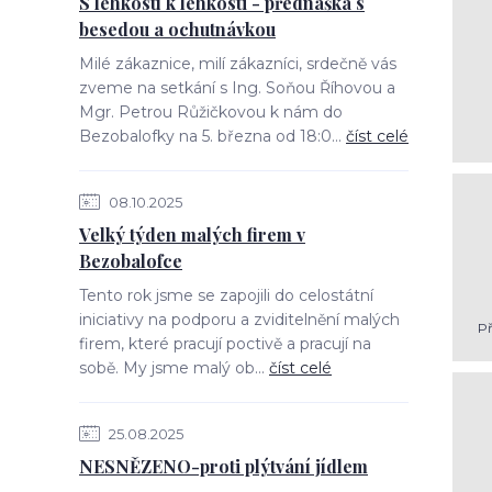
S lehkostí k lehkosti - přednáška s
besedou a ochutnávkou
Milé zákaznice, milí zákazníci, srdečně vás
zveme na setkání s Ing. Soňou Říhovou a
Mgr. Petrou Růžičkovou k nám do
Bezobalofky na 5. března od 18:0...
číst celé
08.10.2025
Velký týden malých firem v
Bezobalofce
Tento rok jsme se zapojili do celostátní
iniciativy na podporu a zviditelnění malých
Př
firem, které pracují poctivě a pracují na
sobě. My jsme malý ob...
číst celé
25.08.2025
NESNĚZENO-proti plýtvání jídlem