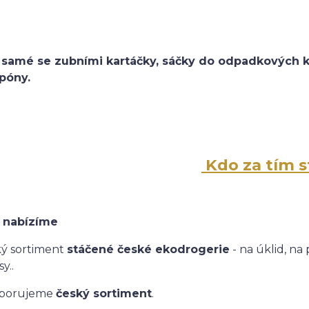
o samé se zubními kartáčky, sáčky do odpadkových 
póny.
Kdo za tím st
nabízíme
ký sortiment
stáčené české ekodrogerie
- na úklid, na
y..
porujeme
český sortiment
.