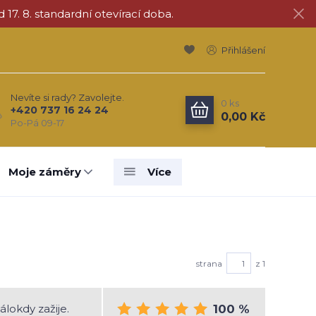
d 17. 8. standardní otevírací doba.
Přihlášení
Nevíte si rady? Zavolejte.
0
ks
+420 737 16 24 24
0,00 Kč
Po-Pá 09-17
Moje záměry
Více
strana
z 1
álokdy zažije.
100 %