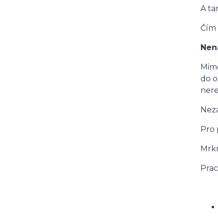
A ta
Čím 
Nen
Mimo
do o
nere
Neza
Pro 
Mrk
Prac