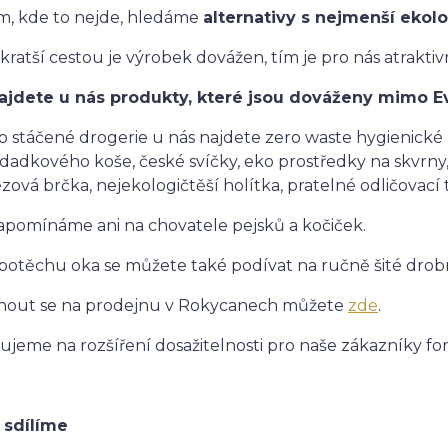
m, kde to nejde, hledáme
alternativy s nejmenší ekol
kratší cestou je výrobek dovážen, tím je pro nás atraktivn
ajdete u nás produkty, které jsou dováženy mimo E
 stáčené drogerie u nás najdete zero waste hygienické 
dadkového koše, české svíčky, eko prostředky na skvrny,
zová brčka, nejekologičtěší holítka, pratelné odličovací 
pomínáme ani na chovatele pejsků a kočiček.
potěchu oka se můžete také podívat na ručně šité drob
nout se na prodejnu v Rokycanech můžete
zde
.
ujeme na rozšíření dosažitelnosti pro naše zákazníky f
sdílíme