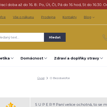
cí doba až do 16. 8.: Po, Út, Čt, Pá do 16 hod, St do 16:30. O
ofce
Vše o nákupu
Prodejna
Kontakty
Blog
Hledat
etika
Domácnost
Zdraví a doplňky stravy
Úvod
O Bezobalofce
S U P E R !!! Paní velice ochotná, to se m