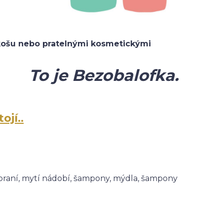
košu nebo pratelnými kosmetickými
To je Bezobalofka.
ojí..
 praní, mytí nádobí, šampony, mýdla, šampony