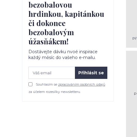
bezobalovou
hrdinkou, kapitánkou
či dokonce
bezobalovým
Př
úžasňákem!
Dostávejte dávku nvoé inspirace
každý měsíc do vašeho e-mailu.
Přihlásit se
Souhlasím se
zpracováním osobních údajů
za účelem rozesílky newsletteru.
P