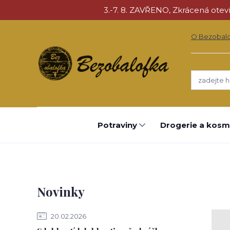
3.-7. 8. ZAVŘENO, Zkrácená otevíra
O Bezobal
Potraviny
Drogerie a kosm
Novinky
20.02.2026