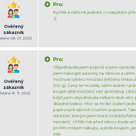
Pro:
Rychlé a vstřícné jednání, i v napjatém p
:))
Ověřený
zákazník
idáno 06. 01. 2023
Pro:
Objednávala jsem poprvé a jsem opravdu 
jsem nakoupit suroviny na Vánoce a velmi
možnost výběru množství (něčeho třeba vím
Ověřený
200 g). Ceny se mi zdály velmi slušné + p
zákazník
koupit větší množství, než spotřebuji. Líbilo
řidáno 19. 11. 2022
když jsem objednávala celkem dost věcí, př
skladné krabici. Moc se mi líbí i balení jedn
papírových sáčcích s ručním popisem. Tak
dáreček, kterým jsem hned ozdobila futro 
nemám) :-) Příští rok před Vánoci bude ur
prvním místem nákupu, a jinde koupím, j
zde.