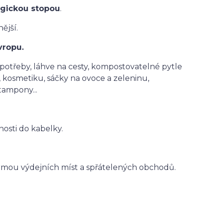
ogickou stopou
.
ější.
vropu.
potřeby, láhve na cesty, kompostovatelné pytle
 kosmetiku, sáčky na ovoce a zeleninu,
tampony...
nosti do kabelky.
ormou výdejních míst a spřátelených obchodů.