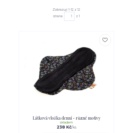
Zobrazuji 1-12 z 12
strana
z 1
Látková vložka denní - různé motivy
skladem
238 Kč
/
ks