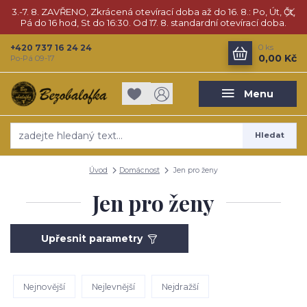
3.-7. 8. ZAVŘENO, Zkrácená otevírací doba až do 16. 8.: Po, Út, Čt,
Pá do 16 hod, St do 16:30. Od 17. 8. standardní otevírací doba.
+420 737 16 24 24
0
ks
0,00 Kč
Po-Pá 09-17
Menu
Hledat
Úvod
Domácnost
Jen pro ženy
Jen pro ženy
Upřesnit parametry
Nejnovější
Nejlevnější
Nejdražší