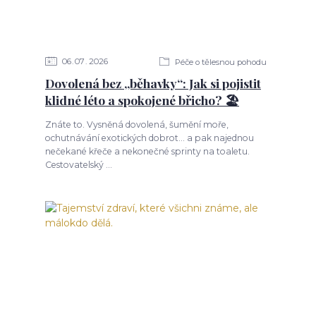
06
07
2026
Péče o tělesnou pohodu
Dovolená bez „běhavky“: Jak si pojistit
klidné léto a spokojené břicho? 🏖️
Znáte to. Vysněná dovolená, šumění moře,
ochutnávání exotických dobrot... a pak najednou
nečekané křeče a nekonečné sprinty na toaletu.
Cestovatelský ...