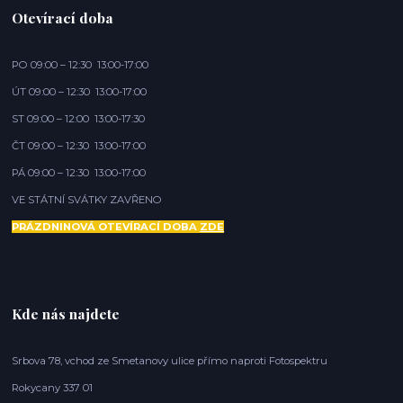
Otevírací doba
PO 09:00 – 12:30 13:00-17:00
ÚT 09:00 – 12:30 13:00-17:00
ST 09:00 – 12:00 13:00-17:30
ČT 09:00 – 12:30 13:00-17:00
PÁ 09:00 – 12:30 13:00-17:00
VE STÁTNÍ SVÁTKY ZAVŘENO
PRÁZDNINOVÁ OTEVÍRACÍ DOBA
ZDE
Kde nás najdete
Srbova 78, vchod ze Smetanovy ulice přímo naproti Fotospektru
Rokycany 337 01