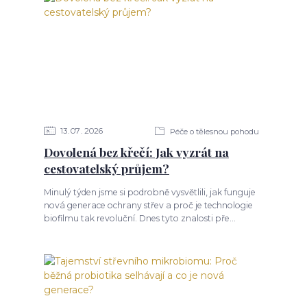
13
07
2026
Péče o tělesnou pohodu
Dovolená bez křečí: Jak vyzrát na
cestovatelský průjem?
Minulý týden jsme si podrobně vysvětlili, jak funguje
nová generace ochrany střev a proč je technologie
biofilmu tak revoluční. Dnes tyto znalosti pře...