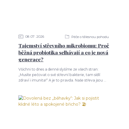
08
07
2026
Péče o tělesnou pohodu
Tajemství střevního mikrobiomu: Proč
běžná probiotika selhávají a co je nová
generace?
Všichni to dnes a denně slyšíme ze všech stran:
„Musíte pečovat o své střevní bakterie, tam sídlí
zdraví i imunita!“ A je to pravda. Naše střeva jsou ...