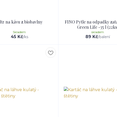
ltr na kávu z biobavlny
FINO Pytle na odpadky zat
Green Life -35 l (22ks
Skladem
skladem
45 Kč
89 Kč
/
ks
/
balení