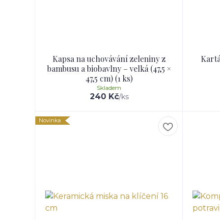
Kapsa na uchovávání zeleniny z
Kartá
bambusu a biobavlny – velká (47,5 ×
47,5 cm) (1 ks)
Skladem
240 Kč
/
ks
Novinka