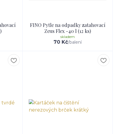
ahovací
FINO Pytle na odpadky zatahovací
)
Zeus Flex -40 l (12 ks)
skladem
70 Kč
/
balení