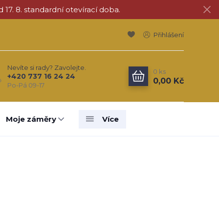
d 17. 8. standardní otevírací doba.
Přihlášení
Nevíte si rady? Zavolejte.
0
ks
+420 737 16 24 24
0,00 Kč
Po-Pá 09-17
Moje záměry
Více