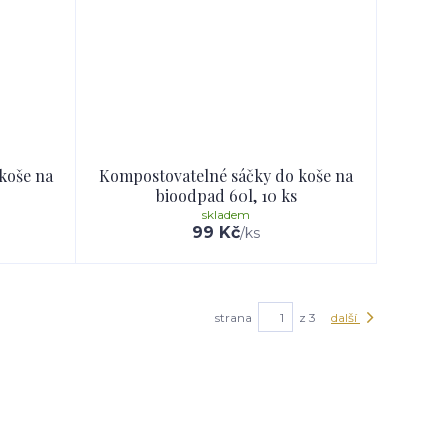
koše na
Kompostovatelné sáčky do koše na
bioodpad 60l, 10 ks
skladem
99 Kč
/
ks
strana
z 3
další