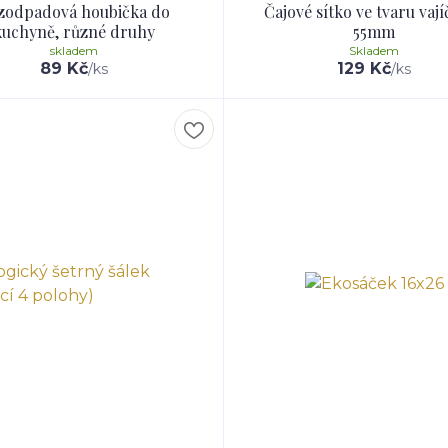
zodpadová houbička do
Čajové sítko ve tvaru vaj
kuchyně, různé druhy
55mm
skladem
Skladem
89 Kč
129 Kč
/
ks
/
ks