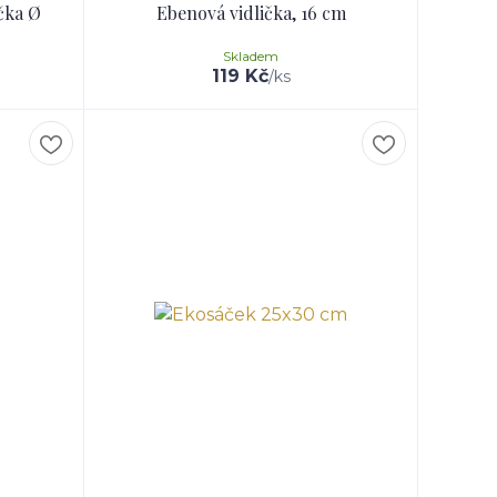
íčka Ø
Ebenová vidlička, 16 cm
Skladem
119 Kč
/
ks