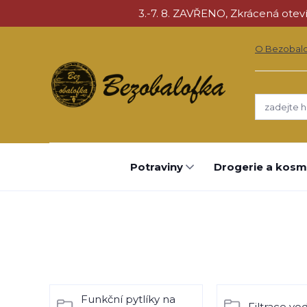
3.-7. 8. ZAVŘENO, Zkrácená otevíra
O Bezobal
Potraviny
Drogerie a kosm
Funkční pytlíky na
Filtrace vo