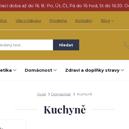
cí doba až do 16. 8.: Po, Út, Čt, Pá do 16 hod, St do 16:30. O
ofce
Vše o nákupu
Prodejna
Kontakty
Blog
Hledat
etika
Domácnost
Zdraví a doplňky stravy
Úvod
Domácnost
Kuchyně
Kuchyně
dy