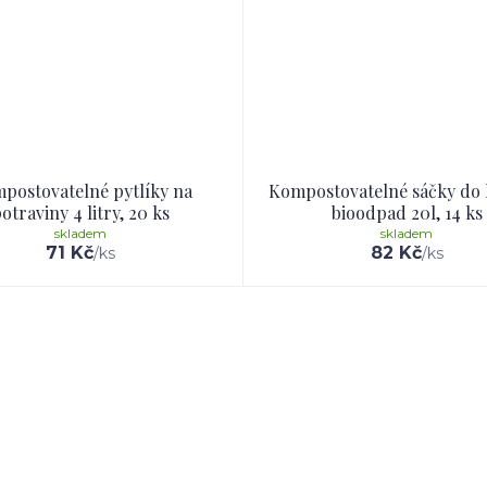
postovatelné pytlíky na
Kompostovatelné sáčky do 
otraviny 4 litry, 20 ks
bioodpad 20l, 14 ks
skladem
skladem
71 Kč
82 Kč
/
ks
/
ks