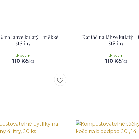
č na láhve kulatý - měkké
Kartáč na láhve kulatý - 
štětiny
štětiny
skladem
skladem
110 Kč
110 Kč
/
ks
/
ks