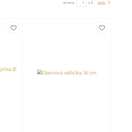
strana
z 3
další