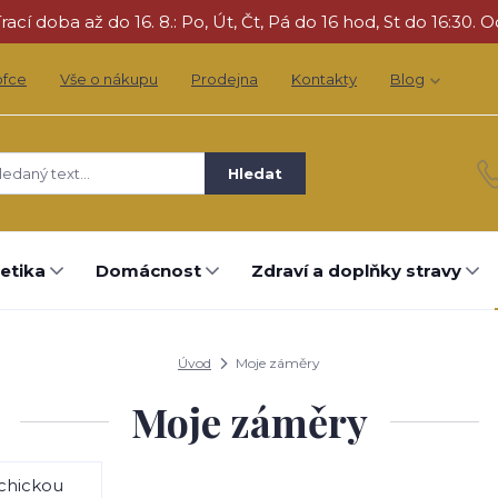
cí doba až do 16. 8.: Po, Út, Čt, Pá do 16 hod, St do 16:30. O
ofce
Vše o nákupu
Prodejna
Kontakty
Blog
Hledat
etika
Domácnost
Zdraví a doplňky stravy
Úvod
Moje záměry
Moje záměry
chickou