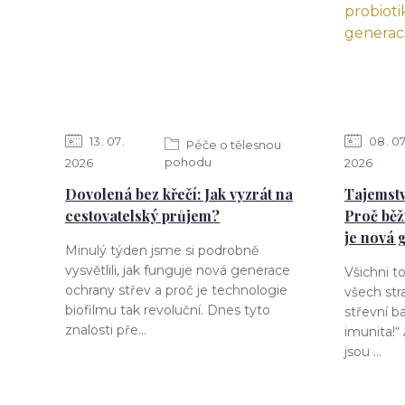
13
07
08
0
Péče o tělesnou
pohodu
2026
2026
Dovolená bez křečí: Jak vyzrát na
Tajemstv
cestovatelský průjem?
Proč běž
je nová 
Minulý týden jsme si podrobně
vysvětlili, jak funguje nová generace
Všichni t
ochrany střev a proč je technologie
všech str
biofilmu tak revoluční. Dnes tyto
střevní ba
znalosti pře...
imunita!“
jsou ...