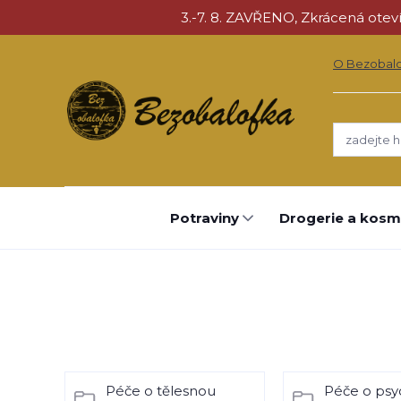
3.-7. 8. ZAVŘENO, Zkrácená otevíra
O Bezobal
Potraviny
Drogerie a kosm
Péče o tělesnou
Péče o psy