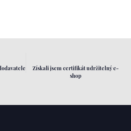
dodavatele
Získali jsem certifikát udržitelný e-
shop