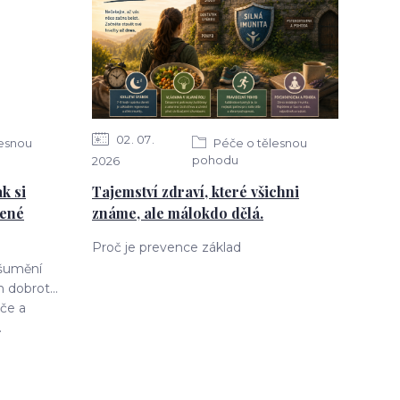
02
07
lesnou
Péče o tělesnou
pohodu
2026
k si
Tajemství zdraví, které všichni
jené
známe, ale málokdo dělá.
Proč je prevence základ
 šumění
 dobrot...
če a
.