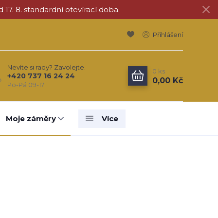
d 17. 8. standardní otevírací doba.
Přihlášení
Nevíte si rady? Zavolejte.
0
ks
+420 737 16 24 24
0,00 Kč
Po-Pá 09-17
Moje záměry
Více