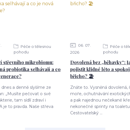
7
06
07
Péče o tělesnou
Péče o tě
pohodu
pohodu
2026
í střevního mikrobiomu:
Dovolená bez „běhavky“: Ja
ná probiotika selhávají a co
pojistit klidné léto a spoko
generace?
břicho? 🏖️
o dnes a denně slyšíme ze
Znáte to. Vysněná dovolená,
an: „Musíte pečovat o své
moře, ochutnávání exotických
kterie, tam sídlí zdraví i
a pak najednou nečekané kře
 A je to pravda. Naše střeva
nekonečné sprinty na toaletu
Cestovatelský ...