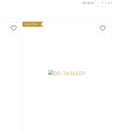
strana
z 1
Novinka