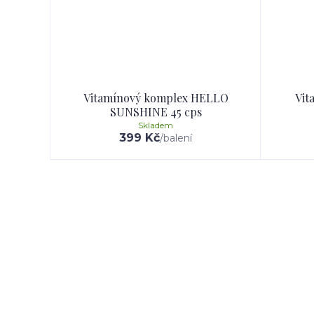
Vitamínový komplex HELLO
Vit
SUNSHINE 45 cps
Skladem
399 Kč
/
balení