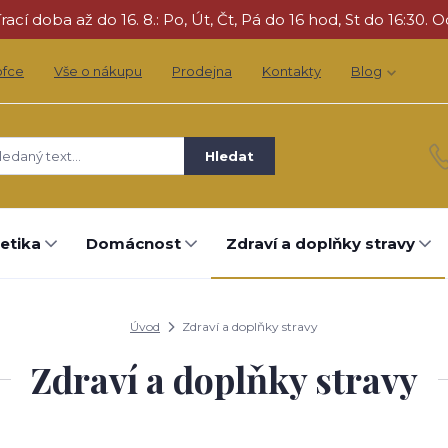
cí doba až do 16. 8.: Po, Út, Čt, Pá do 16 hod, St do 16:30. O
ofce
Vše o nákupu
Prodejna
Kontakty
Blog
Hledat
etika
Domácnost
Zdraví a doplňky stravy
Úvod
Zdraví a doplňky stravy
Zdraví a doplňky stravy