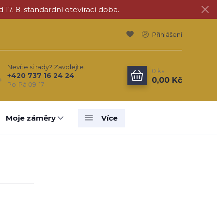
d 17. 8. standardní otevírací doba.
Přihlášení
Nevíte si rady? Zavolejte.
0
ks
+420 737 16 24 24
0,00 Kč
Po-Pá 09-17
Moje záměry
Více