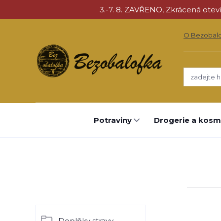
3.-7. 8. ZAVŘENO, Zkrácená otevíra
O Bezobal
Potraviny
Drogerie a kosm
Doplňky stravy