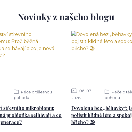
Novinky z našeho blogu
7
06
07
Péče o tělesnou
Péče o tě
pohodu
pohodu
2026
í střevního mikrobiomu:
Dovolená bez „běhavky“: Ja
ná probiotika selhávají a co
pojistit klidné léto a spoko
generace?
břicho? 🏖️