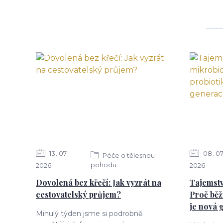
13
07
08
0
Péče o tělesnou
pohodu
2026
2026
Dovolená bez křečí: Jak vyzrát na
Tajemstv
cestovatelský průjem?
Proč běž
je nová 
Minulý týden jsme si podrobně