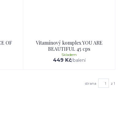
CE OF
Vitamínový komplex YOU ARE
BEAUTIFUL 45 cps
Skladem
449 Kč
/
balení
strana
z 1