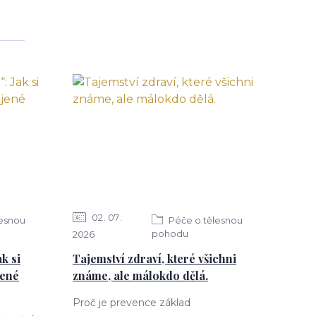
02
07
lesnou
Péče o tělesnou
pohodu
2026
k si
Tajemství zdraví, které všichni
jené
známe, ale málokdo dělá.
Proč je prevence základ