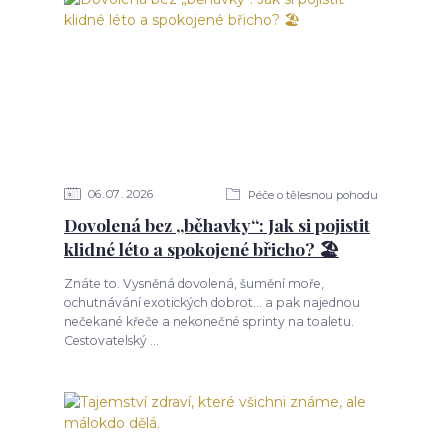
06
07
2026
Péče o tělesnou pohodu
Dovolená bez „běhavky“: Jak si pojistit
klidné léto a spokojené břicho? 🏖️
Znáte to. Vysněná dovolená, šumění moře,
ochutnávání exotických dobrot... a pak najednou
nečekané křeče a nekonečné sprinty na toaletu.
Cestovatelský ...