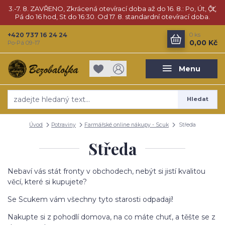
3.-7. 8. ZAVŘENO, Zkrácená otevírací doba až do 16. 8.: Po, Út, Čt,
Pá do 16 hod, St do 16:30. Od 17. 8. standardní otevírací doba.
+420 737 16 24 24
0
ks
0,00 Kč
Po-Pá 09-17
Menu
Hledat
Úvod
Potraviny
Farmářské online nákupy - Scuk
Středa
Středa
Nebaví vás stát fronty v obchodech, nebýt si jistí kvalitou
věcí, které si kupujete?
Se Scukem vám všechny tyto starosti odpadají!
Nakupte si z pohodlí domova, na co máte chuť, a těšte se z