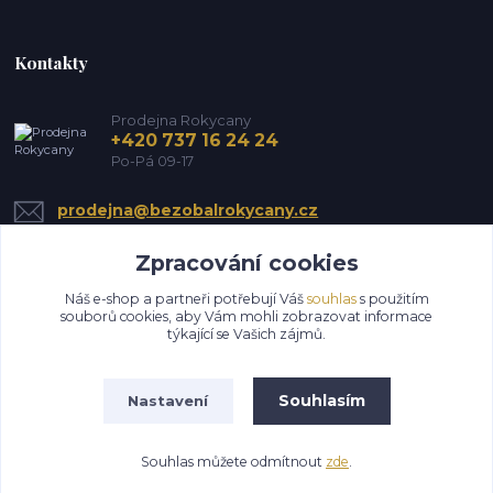
Kontakty
Prodejna Rokycany
+420 737 16 24 24
Po-Pá 09-17
prodejna@bezobalrokycany.cz
Zpracování cookies
Náš e-shop a partneři potřebují Váš
souhlas
s použitím
souborů cookies, aby Vám mohli zobrazovat informace
týkající se Vašich zájmů.
Upravit sběr cookies.
Souhlasím
Nastavení
Všechna práva vyhrazena HS EkoMin s.r.o.
Souhlas můžete odmítnout
zde
.
Vytvořeno na
Eshop-rychle.cz