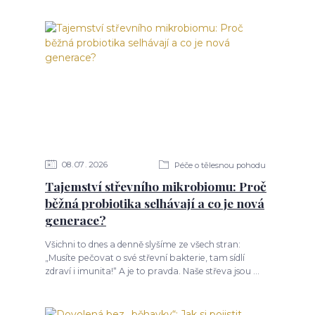
08
07
2026
Péče o tělesnou pohodu
Tajemství střevního mikrobiomu: Proč
běžná probiotika selhávají a co je nová
generace?
Všichni to dnes a denně slyšíme ze všech stran:
„Musíte pečovat o své střevní bakterie, tam sídlí
zdraví i imunita!“ A je to pravda. Naše střeva jsou ...