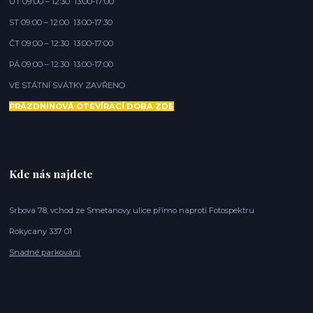
ÚT 09:00 – 12:30 13:00-17:00
ST 09:00 – 12:00 13:00-17:30
ČT 09:00 – 12:30 13:00-17:00
PÁ 09:00 – 12:30 13:00-17:00
VE STÁTNÍ SVÁTKY ZAVŘENO
PRÁZDNINOVÁ OTEVÍRACÍ DOBA
ZDE
Kde nás najdete
Srbova 78, vchod ze Smetanovy ulice přímo naproti Fotospektru
Rokycany 337 01
Snadné parkování