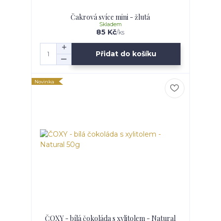
Čakrová svíce mini - žlutá
Skladem
85 Kč
/
ks
Přidat do košíku
Novinka
ČOXY - bílá čokoláda s xylitolem - Natural