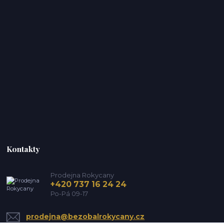
Kontakty
Prodejna Rokycany
+420 737 16 24 24
Po-Pá 09-17
prodejna@bezobalrokycany.cz