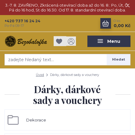
3.-7. 8. ZAVŘENO, Zkrácená otevírací doba až do 16. 8.: Po, Út, Čt,
Pá do 16 hod, St do 16:30. Od 17. 8. standardní otevírací doba.
+420 737 16 24 24
0
ks
0,00 Kč
Po-Pá 09-17
Menu
Hledat
Úvod
Dárky, dárkové sady a vouchery
Dárky, dárkové
sady a vouchery
Dekorace