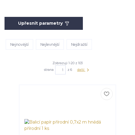
Upřesnit parametry
Nejnovější
Nejlevnější
Nejdražší
Zobrazuji 1-20 z 103
strana
z 6
další