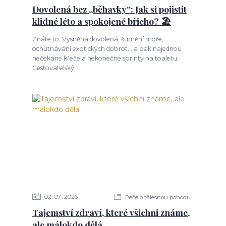
Dovolená bez „běhavky“: Jak si pojistit
klidné léto a spokojené břicho? 🏖️
Znáte to. Vysněná dovolená, šumění moře,
ochutnávání exotických dobrot... a pak najednou
nečekané křeče a nekonečné sprinty na toaletu.
Cestovatelský ...
02
07
2026
Péče o tělesnou pohodu
Tajemství zdraví, které všichni známe,
ale málokdo dělá.