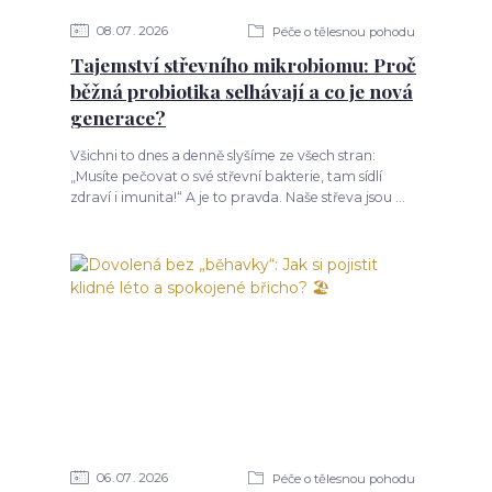
08
07
2026
Péče o tělesnou pohodu
Tajemství střevního mikrobiomu: Proč
běžná probiotika selhávají a co je nová
generace?
Všichni to dnes a denně slyšíme ze všech stran:
„Musíte pečovat o své střevní bakterie, tam sídlí
zdraví i imunita!“ A je to pravda. Naše střeva jsou ...
06
07
2026
Péče o tělesnou pohodu