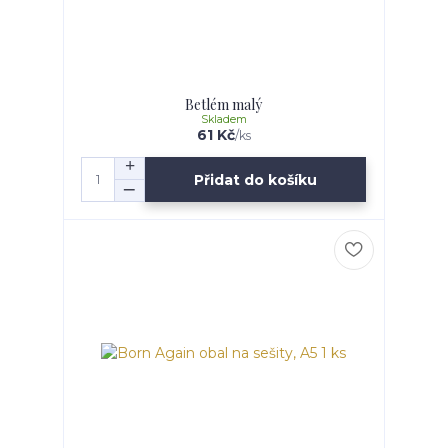
Betlém malý
Skladem
61 Kč
/
ks
Přidat do košíku