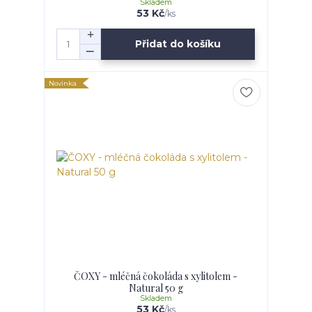
Skladem
53 Kč
/
ks
Přidat do košíku
Novinka
ČOXY - mléčná čokoláda s xylitolem -
Natural 50 g
Skladem
53 Kč
/
ks