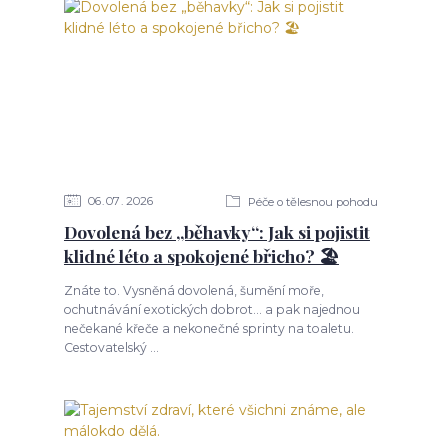
06
07
2026
Péče o tělesnou pohodu
Dovolená bez „běhavky“: Jak si pojistit
klidné léto a spokojené břicho? 🏖️
Znáte to. Vysněná dovolená, šumění moře,
ochutnávání exotických dobrot... a pak najednou
nečekané křeče a nekonečné sprinty na toaletu.
Cestovatelský ...