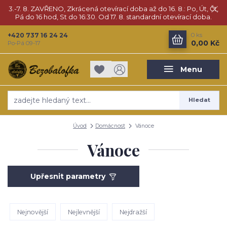
3.-7. 8. ZAVŘENO, Zkrácená otevírací doba až do 16. 8.: Po, Út, Čt,
Pá do 16 hod, St do 16:30. Od 17. 8. standardní otevírací doba.
+420 737 16 24 24
0
ks
0,00 Kč
Po-Pá 09-17
Menu
Hledat
Úvod
Domácnost
Vánoce
Vánoce
Upřesnit parametry
Nejnovější
Nejlevnější
Nejdražší