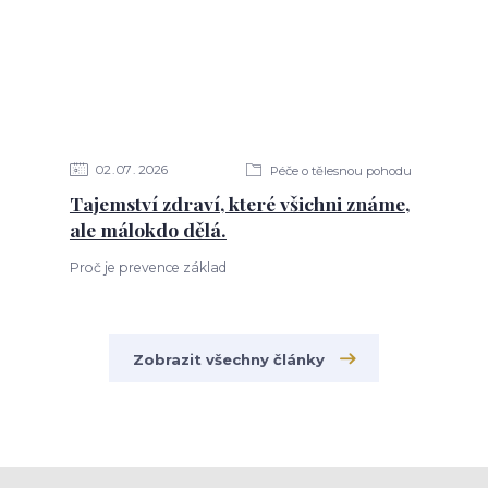
02
07
2026
Péče o tělesnou pohodu
Tajemství zdraví, které všichni známe,
ale málokdo dělá.
Proč je prevence základ
Zobrazit všechny články