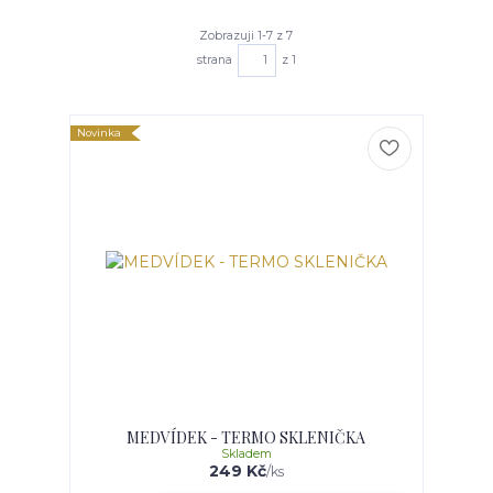
Zobrazuji 1-7 z 7
strana
z 1
Novinka
MEDVÍDEK - TERMO SKLENIČKA
Skladem
249 Kč
/
ks