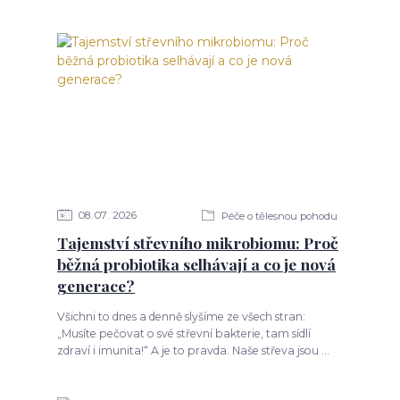
08
07
2026
Péče o tělesnou pohodu
Tajemství střevního mikrobiomu: Proč
běžná probiotika selhávají a co je nová
generace?
Všichni to dnes a denně slyšíme ze všech stran:
„Musíte pečovat o své střevní bakterie, tam sídlí
zdraví i imunita!“ A je to pravda. Naše střeva jsou ...