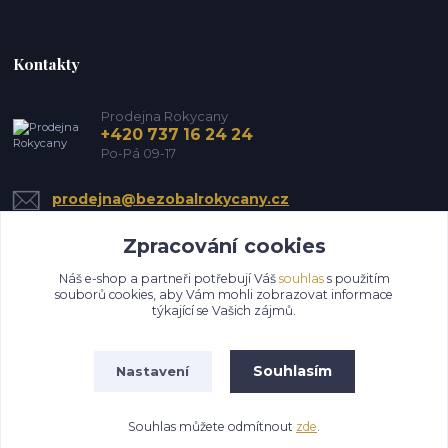
Kontakty
Prodejna Rokycany
+420 737 16 24 24
Po-Pá 09-17
prodejna@bezobalrokycany.cz
Zpracování cookies
Náš e-shop a partneři potřebují Váš
souhlas
s použitím
souborů cookies, aby Vám mohli zobrazovat informace
týkající se Vašich zájmů.
Upravit sběr cookies.
Souhlasím
Nastavení
Všechna práva vyhrazena HS EkoMin s.r.o.
Souhlas můžete odmítnout
zde
.
Vytvořeno na
Eshop-rychle.cz