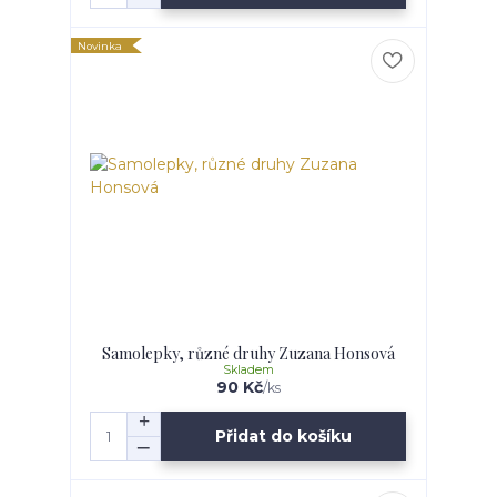
Novinka
Samolepky, různé druhy Zuzana Honsová
Skladem
90 Kč
/
ks
Přidat do košíku