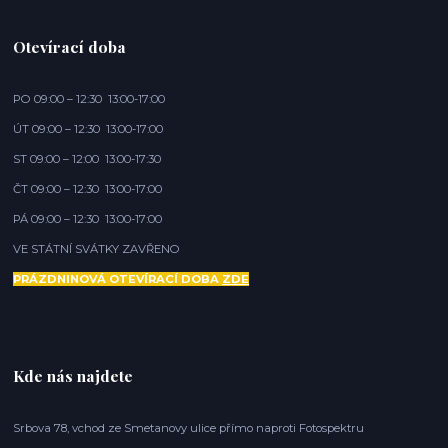
Otevírací doba
PO 09:00 – 12:30 13:00-17:00
ÚT 09:00 – 12:30 13:00-17:00
ST 09:00 – 12:00 13:00-17:30
ČT 09:00 – 12:30 13:00-17:00
PÁ 09:00 – 12:30 13:00-17:00
VE STÁTNÍ SVÁTKY ZAVŘENO
PRÁZDNINOVÁ OTEVÍRACÍ DOBA
ZDE
Kde nás najdete
Srbova 78, vchod ze Smetanovy ulice přímo naproti Fotospektru