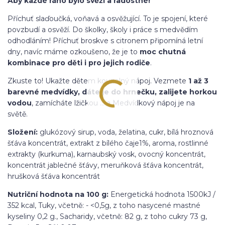
Aby každé ráno bylo svěží a radostné!
Příchuť slaďoučká, voňavá a osvěžující. To je spojení, které
povzbudí a osvěží. Do školky, školy i práce s medvědím
odhodláním! Příchuť broskve s citronem připomíná letní
dny, navíc máme ozkoušeno, že je to
moc chutná
kombinace pro děti i pro jejich rodiče
.
Zkuste to! Ukažte dětem kouzelný nápoj. Vezmete
1 až 3
barevné medvídky, dáte je do hrnečku, zalijete horkou
vodou
, zamícháte lžičkou … a Medvídkový nápoj je na
světě.
Složení:
glukózový sirup, voda, želatina, cukr, bílá hroznová
šťáva koncentrát, extrakt z bílého čaje1%, aroma, rostlinné
extrakty (kurkuma), karnaubský vosk, ovocný koncentrát,
koncentrát jablečné šťávy, meruňková šťáva koncentrát,
hrušková šťáva koncentrát
Nutriční hodnota na 100
g:
Energetická hodnota 1500kJ /
352 kcal, Tuky, včetně: - <0,5g, z toho nasycené mastné
kyseliny 0,2 g., Sacharidy, včetně: 82 g, z toho cukry 73 g,