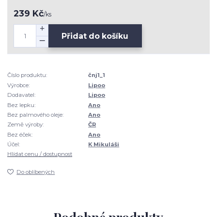
239 Kč
/
ks
Přidat do košíku
Číslo produktu:
čnj1_1
Výrobce:
Lipoo
Dodavatel:
Lipoo
Bez lepku:
Ano
Bez palmového oleje:
Ano
Země výroby:
ČR
Bez éček:
Ano
Účel:
K Mikuláši
Hlídat cenu / dostupnost
Do oblíbených