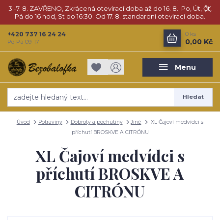
3.-7. 8. ZAVŘENO, Zkrácená otevírací doba až do 16. 8.: Po, Út, Čt,
Pá do 16 hod, St do 16:30. Od 17. 8. standardní otevírací doba.
+420 737 16 24 24
0
ks
0,00 Kč
Po-Pá 09-17
Menu
Hledat
Úvod
Potraviny
Dobroty a pochutiny
Jiné
XL Čajoví medvídci s
příchutí BROSKVE A CITRÓNU
XL Čajoví medvídci s
příchutí BROSKVE A
CITRÓNU