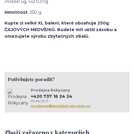
Protein 5g, Sůl 0,07g
Hmotnost
: 250 g
Kupte si velké XL balení, které obsahuje 250g
ČAJOVÝCH MEDVÍDKŮ. Budete mít větší zásobu a
omezujete výrobu zbytečných obalů.
Potřebujete poradit?
Prodejna Rokycany
+420 737 16 24 24
Po-Pá 09-17
prodejna@bezobalrokycany.cz
Zboží zařazeno v kategoriích