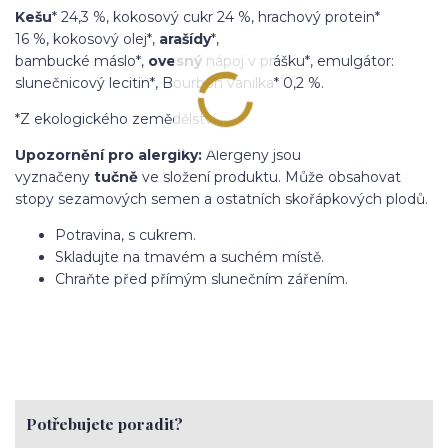
Kešu
* 24,3 %,
kokosový cukr
24 %, hrachový protein*
16 %,
kokosový olej
*,
arašídy
*,
bambucké
máslo
*,
ovesný
nápoj v prášku*, emulgátor:
slunečnicový lecitin*,
Bourbon
vanilka* 0,2 %.
*Z ekologického zemědělství.
Upozornění pro alergiky:
Alergeny jsou
vyznačeny
tučně
ve složení produktu. Může obsahovat
stopy sezamových semen a ostatních skořápkových plodů.
Potravina, s cukrem.
Skladujte na tmavém a suchém místě.
Chraňte před přímým slunečním zářením.
Potřebujete poradit?