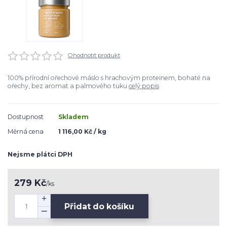
Ohodnotit produkt
100% přírodní ořechové máslo s hrachovým proteinem, bohaté na
ořechy, bez aromat a palmového tuku
celý popis
Dostupnost
Skladem
Měrná cena
1 116,00 Kč / kg
Nejsme plátci DPH
279 Kč
/
ks
Přidat do košíku