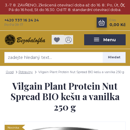
3.-7. 8. ZAVŘENO, Zkrácená otevírací doba až do 16. 8.: Po, Út, Čt,
Pá do 16 hod, St do 16:30. Od 17. 8. standardní otevírací doba.
+420 737 16 24 24
0
ks
0,00 Kč
Po-Pá 09-17
Menu
Hledat
Úvod
Potraviny
Vilgain Plant Protein Nut Spread BIO kešu a vanilka 250 g
Vilgain Plant Protein Nut
Spread BIO kešu a vanilka
250 g
Novinka