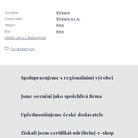
Výrobce:
Vilgain
Dodavatel:
Vilgain s.r.o.
Vegan:
Ano
Bio:
Ano
Hlídat cenu / dostupnost
Do oblíbených
Spolupracujeme s regionálními výrobci
Jsme oceněni jako spolehlivá firma
Upřednostňujeme české dodavatele
Získali jsem certifikát udržitelný e-shop