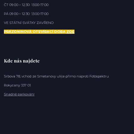
ČT 09:00 – 12:30 13:00-17:00
PÁ 09:00 – 12:30 13:00-17:00
VE STÁTNÍ SVÁTKY ZAVŘENO
PRÁZDNINOVÁ OTEVÍRACÍ DOBA
ZDE
Kde nás najdete
Srbova 78, vchod ze Smetanovy ulice přímo naproti Fotospektru
Rokycany 337 01
Snadné parkování