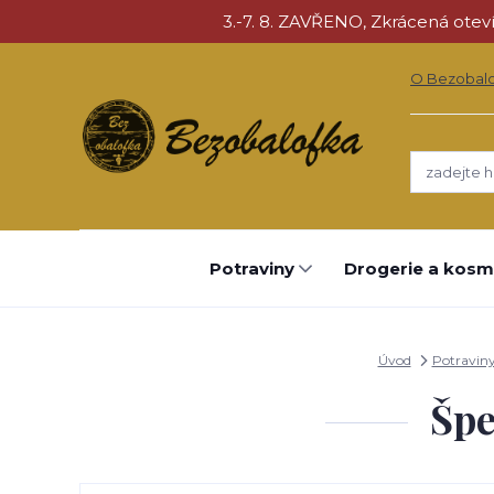
3.-7. 8. ZAVŘENO, Zkrácená otevíra
O Bezobal
Potraviny
Drogerie a kosm
Úvod
Potravin
Špe