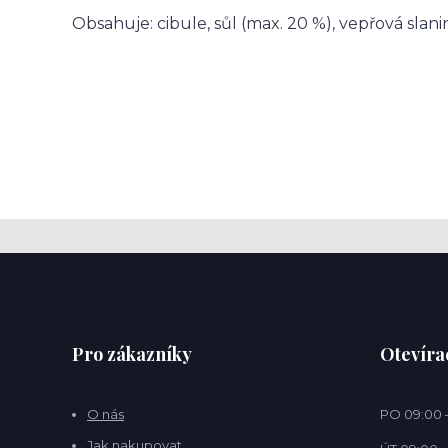
Obsahuje
: cibule, sůl (max. 20 %), vepřová slan
Pro zákazníky
Otevíra
O nás
PO 09:00 –
Jak nakupovat