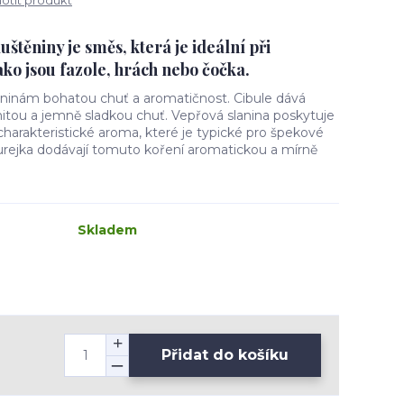
tit produkt
štěniny je směs, která je ideální při
ako jsou fazole, hrách nebo čočka.
ninám bohatou chuť a aromatičnost. Cibule dává
ou a jemně sladkou chuť. Vepřová slanina poskytuje
harakteristické aroma, které je typické pro špekové
turejka dodávají tomuto koření aromatickou a mírně
Skladem
Přidat do košíku