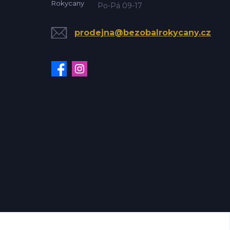
Po-Pá 09-17
prodejna@bezobalrokycany.cz