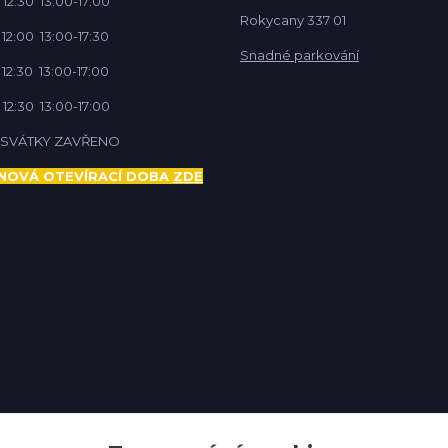
 12:30 13:00-17:00
Rokycany 337 01
 12:00 13:00-17:30
Snadné parkování
 12:30 13:00-17:00
 12:30 13:00-17:00
Í SVÁTKY ZAVŘENO
NOVÁ OTEVÍRACÍ DOBA
ZDE