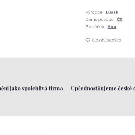
Výrobce:
Lussk
Země původu:
ČR
Bez éček:
Ano
Do oblíbených
ěni jako spolehlivá firma
Upřednostňujeme české 