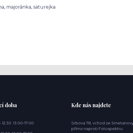
ina, majoránka, saturejka
cí doba
Kde nás najdete
 12:30 13:00-17:00
Srbova 78, vchod ze Smetanovy
přímo naproti Fotospektru