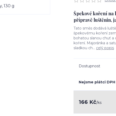
Ohodno
Špekové koření na lu
přípravě luštěnin, j
Tato směs dodává luště
špekovému koření zemit
bohatou slanou chuť a c
koření. Majoránka a sa
sladkou ch...
celý popis
Dostupnost
Nejsme plátci DPH
166 Kč
/
ks