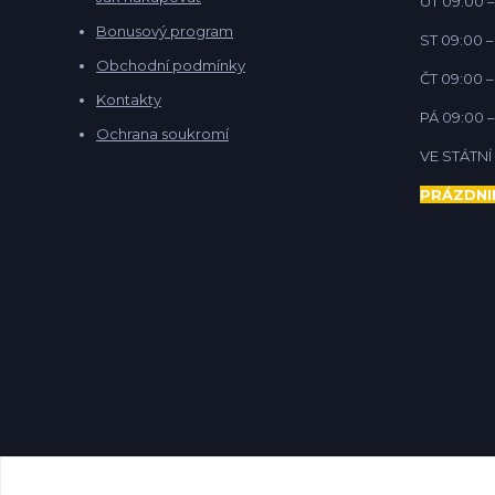
ÚT 09:00 –
Bonusový program
ST 09:00 –
Obchodní podmínky
ČT 09:00 –
Kontakty
PÁ 09:00 –
Ochrana soukromí
VE STÁTN
PRÁZDNI