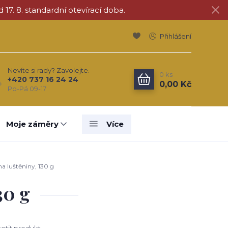
d 17. 8. standardní otevírací doba.
Přihlášení
Nevíte si rady? Zavolejte.
0
ks
+420 737 16 24 24
0,00 Kč
Po-Pá 09-17
Moje záměry
Více
a luštěniny, 130 g
30 g