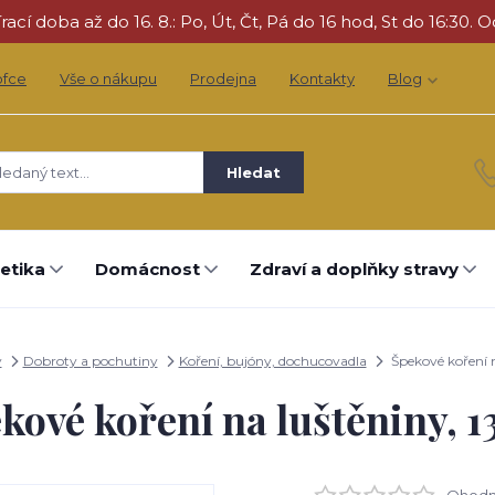
cí doba až do 16. 8.: Po, Út, Čt, Pá do 16 hod, St do 16:30. O
ofce
Vše o nákupu
Prodejna
Kontakty
Blog
Hledat
etika
Domácnost
Zdraví a doplňky stravy
y
Dobroty a pochutiny
Koření, bujóny, dochucovadla
Špekové koření n
kové koření na luštěniny, 1