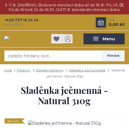
3.-7. 8. ZAVŘENO, Zkrácená otevírací doba až do 16. 8.: Po, Út, Čt,
Pá do 16 hod, St do 16:30. Od 17. 8. standardní otevírací doba.
+420 737 16 24 24
0
ks
0,00 Kč
Po-Pá 09-17
Menu
Hledat
Úvod
Potraviny
Základní potraviny
Sladidla a dochucovadla
Sladěnka
ječmenná - Natural 310g
Sladěnka ječmenná -
Natural 310g
Novinka