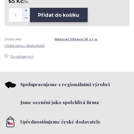
65 Kč
/
ks
Přidat do košíku
Dodavatel:
Natural Jihlava JK s.r.o.
Hlídat cenu / dostupnost
Do oblíbených
Spolupracujeme s regionálními výrobci
Jsme oceněni jako spolehlivá firma
Upřednostňujeme české dodavatele