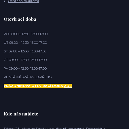
Ochrana soukromí
Otevírací doba
PO 09:00 – 12:30 13:00-17:00
ÚT 09:00 – 12:30 13:00-17:00
ST 09:00 – 12:00 13:00-17:30
ČT 09:00 – 12:30 13:00-17:00
PÁ 09:00 – 12:30 13:00-17:00
VE STÁTNÍ SVÁTKY ZAVŘENO
PRÁZDNINOVÁ OTEVÍRACÍ DOBA
ZDE
Kde nás najdete
Srbova 78, vchod ze Smetanovy ulice přímo naproti Fotospektru