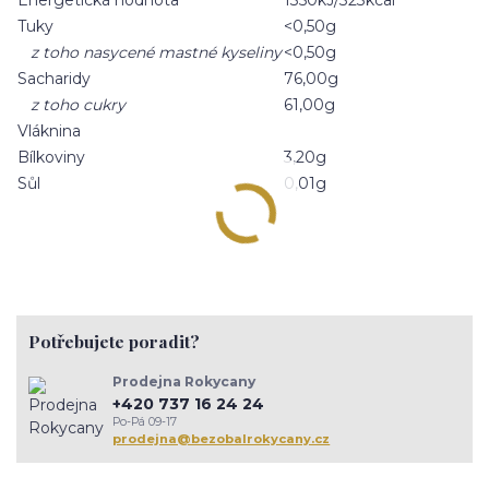
Tuky
<0,50g
z toho nasycené mastné kyseliny
<0,50g
Sacharidy
76,00g
z toho cukry
61,00g
Vláknina
Bílkoviny
3,20g
Sůl
0,01g
Potřebujete poradit?
Prodejna Rokycany
+420 737 16 24 24
Po-Pá 09-17
prodejna@bezobalrokycany.cz