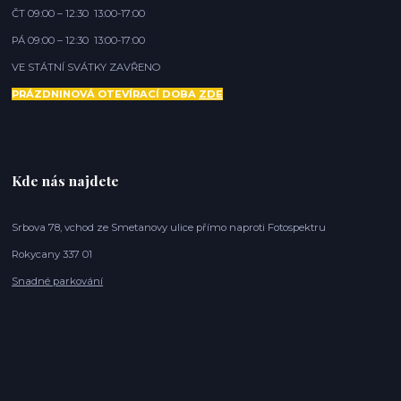
ČT 09:00 – 12:30 13:00-17:00
PÁ 09:00 – 12:30 13:00-17:00
VE STÁTNÍ SVÁTKY ZAVŘENO
PRÁZDNINOVÁ OTEVÍRACÍ DOBA
ZDE
Kde nás najdete
Srbova 78, vchod ze Smetanovy ulice přímo naproti Fotospektru
Rokycany 337 01
Snadné parkování