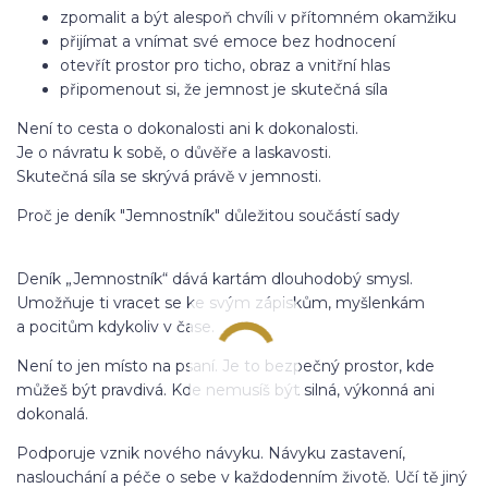
zpomalit a být alespoň chvíli v přítomném okamžiku
přijímat a vnímat své emoce bez hodnocení
otevřít prostor pro ticho, obraz a vnitřní hlas
připomenout si, že jemnost je skutečná síla
Není to cesta o dokonalosti ani k dokonalosti.
Je o návratu k sobě, o důvěře a laskavosti.
Skutečná síla se skrývá právě v jemnosti.
Proč je deník "Jemnostník" důležitou součástí sady
Deník „Jemnostník“ dává kartám dlouhodobý smysl.
Umožňuje ti vracet se ke svým zápiskům, myšlenkám
a pocitům kdykoliv v čase.
Není to jen místo na psaní. Je to bezpečný prostor, kde
můžeš být pravdivá. Kde nemusíš být silná, výkonná ani
dokonalá.
Podporuje vznik nového návyku. Návyku zastavení,
naslouchání a péče o sebe v každodenním životě. Učí tě jiný