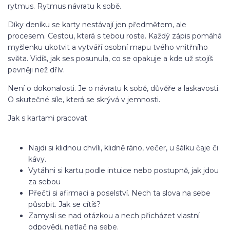
rytmus. Rytmus návratu k sobě.
Díky deníku se karty nestávají jen předmětem, ale
procesem. Cestou, která s tebou roste. Každý zápis pomáhá
myšlenku ukotvit a vytváří osobní mapu tvého vnitřního
světa. Vidíš, jak ses posunula, co se opakuje a kde už stojíš
pevněji než dřív.
Není o dokonalosti. Je o návratu k sobě, důvěře a laskavosti.
O skutečné síle, která se skrývá v jemnosti.
Jak s kartami pracovat
Najdi si klidnou chvíli, klidně ráno, večer, u šálku čaje či
kávy.
Vytáhni si kartu podle intuice nebo postupně, jak jdou
za sebou
Přečti si afirmaci a poselství. Nech ta slova na sebe
působit. Jak se cítíš?
Zamysli se nad otázkou a nech přicházet vlastní
odpovědi, netlač na sebe.