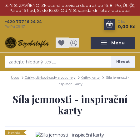
3.-7. 8. ZAVŘENO, Zkrácená otevírací doba až do 16. 8.: Po, Út, Čt,
Pá do 16 hod, St do 16:30. Od 17. 8. standardní otevírací doba.
+420 737 16 24 24
0
ks
0,00 Kč
Po-Pá 09-17
Menu
Hledat
Úvod
Dárky, dárkové sady a vouchery
Knihy, karty
Síla jemnosti -
inspirační karty
Síla jemnosti - inspirační
karty
Novinka