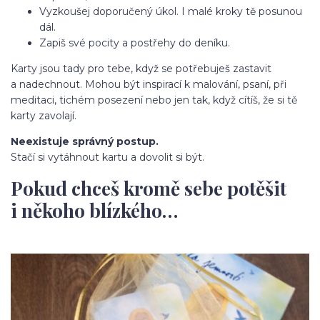
Vyzkoušej doporučený úkol. I malé kroky tě posunou
dál.
Zapiš své pocity a postřehy do deníku.
Karty jsou tady pro tebe, když se potřebuješ zastavit
a nadechnout. Mohou být inspirací k malování, psaní, při
meditaci, tichém posezení nebo jen tak, když cítíš, že si tě
karty zavolají.
Neexistuje správný postup.
Stačí si vytáhnout kartu a dovolit si být.
Pokud chceš kromě sebe potěšit
i někoho blízkého…