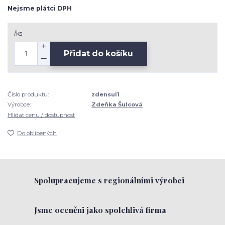
Nejsme plátci DPH
/
ks
Přidat do košíku
Číslo produktu:
zdensul1
Výrobce:
Zdeňka Šulcová
Hlídat cenu / dostupnost
Do oblíbených
Spolupracujeme s regionálními výrobci
Jsme oceněni jako spolehlivá firma