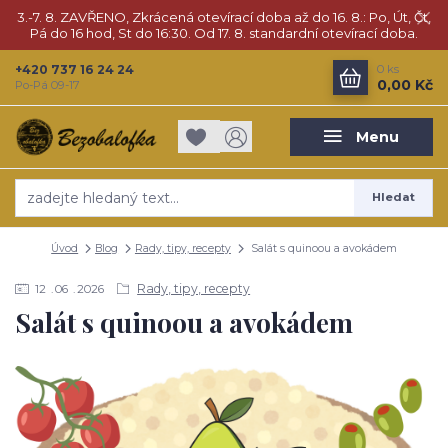
3.-7. 8. ZAVŘENO, Zkrácená otevírací doba až do 16. 8.: Po, Út, Čt,
Pá do 16 hod, St do 16:30. Od 17. 8. standardní otevírací doba.
+420 737 16 24 24
0
ks
0,00 Kč
Po-Pá 09-17
Menu
Hledat
Úvod
Blog
Rady, tipy, recepty
Salát s quinoou a avokádem
Rady, tipy, recepty
12
06
2026
Salát s quinoou a avokádem