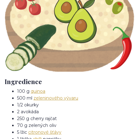
Ingredience
100 g
quinoa
500 ml
zeleninového vývaru
1/2 okurky
2 avokáda
250 g cherry rajčat
70 g zelených oliv
5 lžic
citronové šťávy