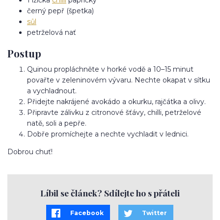
1 lžička
chilli
papričky
černý pepř (špetka)
sůl
petrželová nať
Postup
Quinou propláchněte v horké vodě a 10–15 minut
povařte v zeleninovém vývaru. Nechte okapat v sítku
a vychladnout.
Přidejte nakrájené avokádo a okurku, rajčátka a olivy.
Připravte zálivku z citronové šťávy, chilli, petrželové
natě, soli a pepře.
Dobře promíchejte a nechte vychladit v lednici.
Dobrou chuť!
Líbil se článek? Sdílejte ho s přáteli
Facebook
Twitter