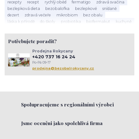
recepty
recept
rychlý oběd
fermatigo
zdravá svačina
bezlepková dieta
bezobalofka
bezlepkové
snídaně
dezert
zdravá večeře
mikrobiom
bez obalu
láska k přírodě
do školy
probiotika
biofermakut
kuchyně
plasty
mikroplasty
znečištění
zero waste
ambasador zdrave domacnosti
toxicke latky
Potřebujete poradit?
jedy v domacnosti
sušenky
müsli
cukroví
vánoce
kaše
hanka zemanová
Tapioka
lívance
happy protein
Prodejna Rokycany
narozeniy Bezobalofky
těstoviny
tapioka
arašídy
+420 737 16 24 24
jarní jídelníček
střevo
psychická pohoda
trávení
Po-Pá 09-17
rokycany
setkánížen
komunita
inspirace
zenskekruhy
prodejna@bezobalrokycany.cz
prevence
imunita
Spolupracujeme s regionálními výrobci
Jsme oceněni jako spolehlivá firma