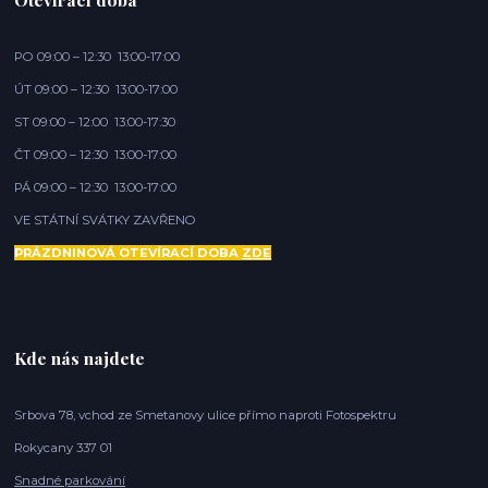
PO 09:00 – 12:30 13:00-17:00
ÚT 09:00 – 12:30 13:00-17:00
ST 09:00 – 12:00 13:00-17:30
ČT 09:00 – 12:30 13:00-17:00
PÁ 09:00 – 12:30 13:00-17:00
VE STÁTNÍ SVÁTKY ZAVŘENO
PRÁZDNINOVÁ OTEVÍRACÍ DOBA
ZDE
Kde nás najdete
Srbova 78, vchod ze Smetanovy ulice přímo naproti Fotospektru
Rokycany 337 01
Snadné parkování