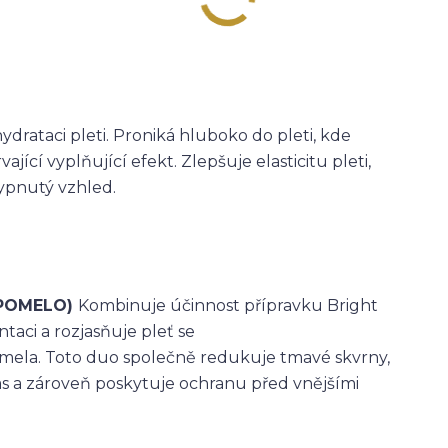
ydrataci pleti. Proniká hluboko do pleti, kde
ící vyplňující efekt. Zlepšuje elasticitu pleti,
vypnutý vzhled.
POMELO)
Kombinuje účinnost přípravku Bright
aci a rozjasňuje pleť se
omela. Toto duo společně redukuje tmavé skvrny,
jas a zároveň poskytuje ochranu před vnějšími