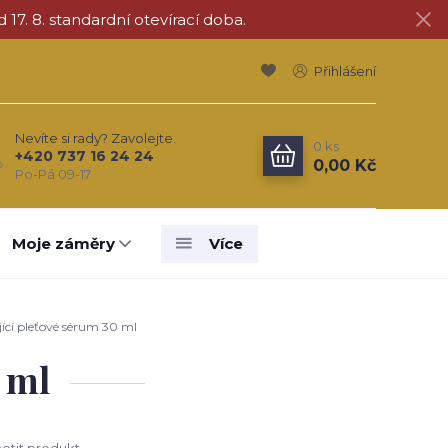
d 17. 8. standardní otevírací doba.
Přihlášení
Nevíte si rady? Zavolejte.
0
ks
+420 737 16 24 24
0,00 Kč
Po-Pá 09-17
Moje záměry
Více
ící pleťové sérum 30 ml
 ml