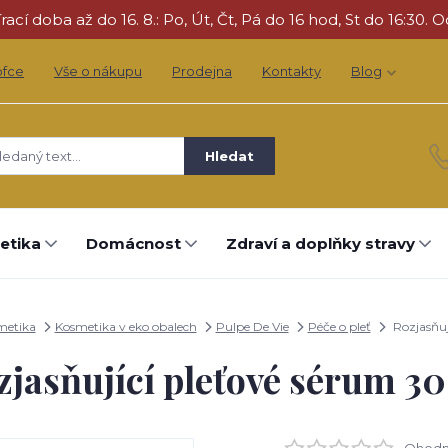
cí doba až do 16. 8.: Po, Út, Čt, Pá do 16 hod, St do 16:30. O
ofce
Vše o nákupu
Prodejna
Kontakty
Blog
Hledat
etika
Domácnost
Zdraví a doplňky stravy
metika
Kosmetika v eko obalech
Pulpe De Vie
Péče o pleť
Rozjasňuj
zjasňující pleťové sérum 30