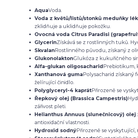
Aqua
V
oda.
Voda z květů/listů/stonků meduňky lé
zklidňuje a uklidňuje pokožku.
Ovocná voda Citrus Paradisi (grapefrui
Glycerin
Získává se z rostlinných tuků. H
Skvalan
Rostlinného původu, získaný z ol
Glukonolakton
Glukóza z kukuřičného si
Alfa-glukan oligosacharid
Prebiotikum, 
Xanthanová guma
Polysacharid získaný 
želírující činidlo.
Polyglyceryl-4 kaprát
Přirozeně se vysky
Řepkový olej (Brassica Campestris)
Hydr
zářivost pleti.
Helianthus Annuus (slunečnicový) ole
antioxidační vlastnosti.
Hydroxid sodný
Přirozeně se vyskytující, 