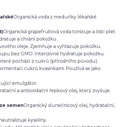
kařské
Organická voda z meduňky lékařské
t)
Organická grapefruitová voda tonizuje a čistí pleť.
ydratuje a chrání pokožku.
ivového oleje. Zjemňuje a vyhlazuje pokožku.
rupu bez GMO. Intenzivně hydratuje pokožku.
které pochází z cukrů (přírodního původu).
fermentací cukrů kvasinkami. Používá se jako
tující emulgátor.
atační a antioxidační řepkový olej, který zvyšuje
j ze semen
Organický slunečnicový olej, hydratační,
neutralizuje kyseliny.