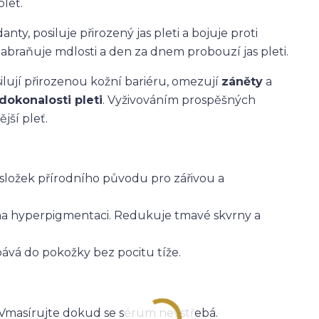
leť.
anty, posiluje přirozený jas pleti a bojuje proti
braňuje mdlosti a den za dnem probouzí jas pleti.
silují přirozenou kožní bariéru, omezují
záněty
a
dokonalosti pleti
. Vyživováním prospěšných
jší pleť.
 složek přírodního původu pro zářivou a
 hyperpigmentaci. Redukuje tmavé skvrny a
ebává do pokožky bez pocitu tíže.
. Vmasírujte dokud se sérum nevstřebá.