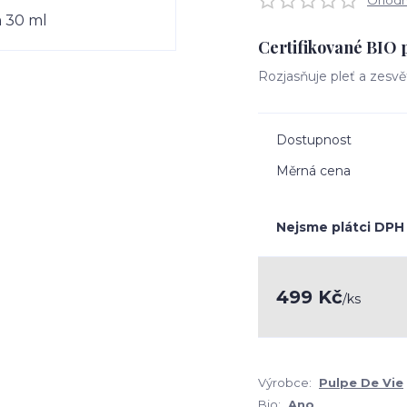
Ohodno
Certifikované BIO 
Rozjasňuje pleť a zesv
Dostupnost
Měrná cena
Nejsme plátci DPH
499 Kč
/
ks
Výrobce:
Pulpe De Vie
Bio:
Ano