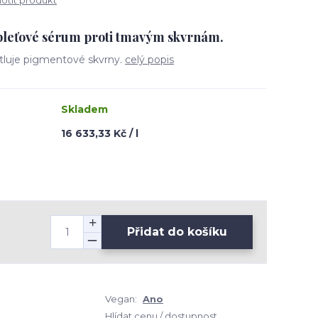
tit produkt
pleťové sérum proti tmavým skvrnám.
ětluje pigmentové skvrny.
celý popis
Skladem
16 633,33 Kč / l
Přidat do košíku
Vegan:
Ano
Hlídat cenu / dostupnost