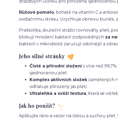
dráždivých účinků pro přirozeně sjednocenou p
Růžové
pomelo
, bohaté na vitamín C a antioxid
oxidačnímu stresu. Urychluje obnovu buněk, za
Prebiotika, skuteční strážci rovnováhy pleti, po
blokují množení bakterií zodpovědných
za
ne
bakterií v mikrobiotě zaručují odolnější a zdravě
Jeho silné stránky
Čisté a
přírodní složení
s více než 99,7%
sjednocenou pleť.
Komplex
aktivních složek
zaměřených na
odhaluje přirozený jas pleti.
Ultralehká a svěží
textura
, která se vstř
Jak ho použít?
Aplikujte ráno a večer na čistou a suchou pleť