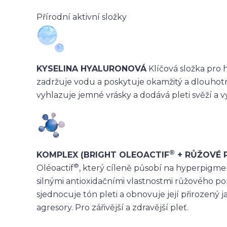
Přírodní aktivní složky
KYSELINA HYALURONOVÁ
Klíčová složka pro h
zadržuje vodu a poskytuje okamžitý a dlouhotrvaj
vyhlazuje jemné vrásky a dodává pleti svěží a 
®
KOMPLEX (BRIGHT OLEOACTIF
+ RŮŽOVÉ 
®
Oléoactif
, k
terý cíleně působí
na hyperpigment
silnými antioxidačními vlastnostmi růžového p
sjednocuje tón pleti a obnovuje její přirozený 
agresory. Pro zářivější a zdravější pleť.