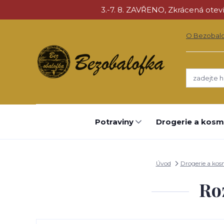
3.-7. 8. ZAVŘENO, Zkrácená otevíra
O Bezobal
Potraviny
Drogerie a kosm
Úvod
Drogerie a kos
Ro