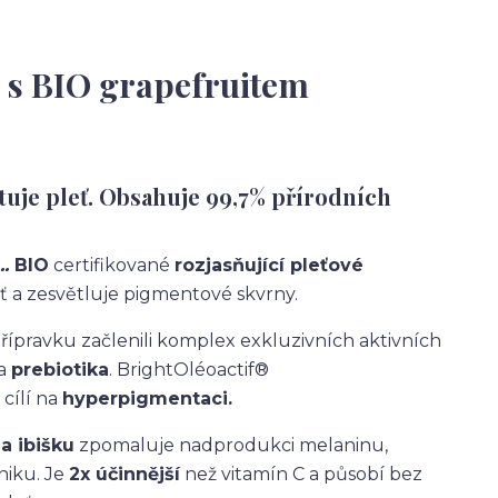
m s BIO grapefruitem
atuje pleť. Obsahuje 99,7% přírodních
.
BIO
certifikované
rozjasňující pleťové
ť a zesvětluje pigmentové skvrny.
řípravku začlenili komplex exkluzivních aktivních
a
prebiotika
.
BrightOléoactif®
 cílí na
hyperpigmentaci.
 a ibišku
zpomaluje nadprodukci melaninu,
zniku. Je
2x účinnější
než vitamín C a působí bez