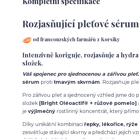
Kompletní specifikace
Rozjasňující pleťové séru
od francouzských farmářů z Korsiky
Intenzivně koriguje, rozjasňuje a hydr
složek.
Váš spojenec pro
sjednocenou a zářivou pleť..
sérum
proti
tmavým skvrnám
.
Rozjasňuje ple
Pro zářivou pleť a sjednocený vzhled jsme do p
složek
[Bright Oléoactif® + růžové pomelo]
je
výjimečný
rostlinný koncentrát, který přímo
Díky unikátní kombinaci
řepky, lékořice, rýže
zesvětluje stávající skvrny a předchází jejich v