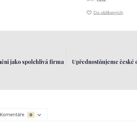
Do oblíbených
ěni jako spolehlivá firma
Upřednostňujeme české 
Komentáře
0