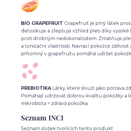
BIO GRAPEFRUIT
Grapefruit je plný látek pro
detoxikuje a zlepšuje vzhled pleti díky vysoké 
proti drobným nedokonalostem. Zmatňuje pleť 
a tonizační vlastnosti. Navrací pokožce zářivost a
přítomný v grapefruitu pomáhá udržet pokožku
PREBIOTIKA
Látky, které slouží jako potrava zd
Pomáhají udržovat dobrou kvalitu pokožky a lé
mikrobiota = zdravá pokožka.
Seznam INCI
Seznam složek tvořících tento produkt