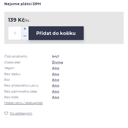
Nejsme plátci DPH
139 Kč
/
ks
Přidat do košíku
Číslo produktu:
bnj1
Dodavatel:
Živina
Vegan:
Ano
Bez lepku:
Ano
Bio:
Ano
Bez přidaného cukru:
Ano
Bez palmového oleje:
Ano
Bez éček:
Ano
Hlídat cenu / dostupnost
Do oblíbených