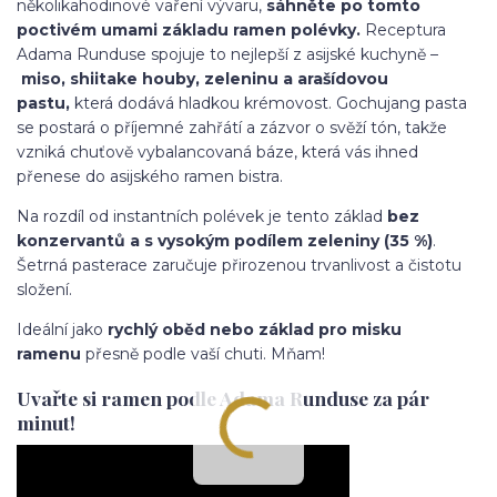
několikahodinové vaření vývaru,
sáhněte po tomto
poctivém umami základu ramen polévky.
Receptura
Adama Runduse spojuje to nejlepší z asijské kuchyně –
miso, shiitake houby, zeleninu a arašídovou
pastu,
která dodává hladkou krémovost. Gochujang pasta
se postará o příjemné zahřátí a zázvor o svěží tón, takže
vzniká chuťově vybalancovaná báze, která vás ihned
přenese do asijského ramen bistra.
Na rozdíl od instantních polévek je tento základ
bez
konzervantů a s vysokým podílem zeleniny (35 %)
.
Šetrná pasterace zaručuje přirozenou trvanlivost a čistotu
složení.
Ideální jako
rychlý oběd nebo základ pro misku
ramenu
přesně podle vaší chuti. Mňam!
Uvařte si ramen podle Adama Runduse za pár
minut!