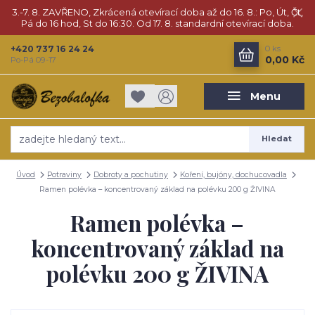
3.-7. 8. ZAVŘENO, Zkrácená otevírací doba až do 16. 8.: Po, Út, Čt,
Pá do 16 hod, St do 16:30. Od 17. 8. standardní otevírací doba.
+420 737 16 24 24
0
ks
0,00 Kč
Po-Pá 09-17
Menu
Hledat
Úvod
Potraviny
Dobroty a pochutiny
Koření, bujóny, dochucovadla
Ramen polévka – koncentrovaný základ na polévku 200 g ŽIVINA
Ramen polévka –
koncentrovaný základ na
polévku 200 g ŽIVINA