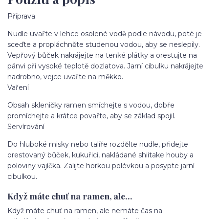
Příprava
Nudle uvařte v lehce osolené vodě podle návodu, poté je
sceďte a propláchněte studenou vodou, aby se neslepily.
Vepřový bůček nakrájejte na tenké plátky a orestujte na
pánvi při vysoké teplotě dozlatova. Jarní cibulku nakrájejte
nadrobno, vejce uvařte na měkko.
Vaření
Obsah skleničky ramen smíchejte s vodou, dobře
promíchejte a krátce povařte, aby se základ spojil.
Servírování
Do hluboké misky nebo talíře rozdělte nudle, přidejte
orestovaný bůček, kukuřici, nakládané shiitake houby a
poloviny vajíčka. Zalijte horkou polévkou a posypte jarní
cibulkou.
Když máte chuť na ramen, ale…
Když máte chuť na ramen, ale nemáte čas na