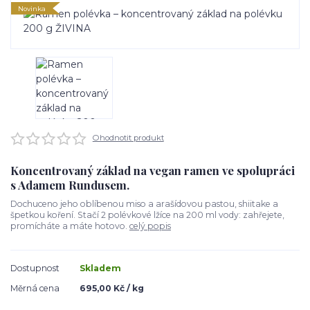
Novinka
Ohodnotit produkt
Koncentrovaný základ na vegan ramen ve spolupráci
s Adamem Rundusem.
Dochuceno jeho oblíbenou miso a arašídovou pastou, shiitake a
špetkou koření. Stačí 2 polévkové lžíce na 200 ml vody: zahřejete,
promícháte a máte hotovo.
celý popis
Dostupnost
Skladem
Měrná cena
695,00 Kč / kg