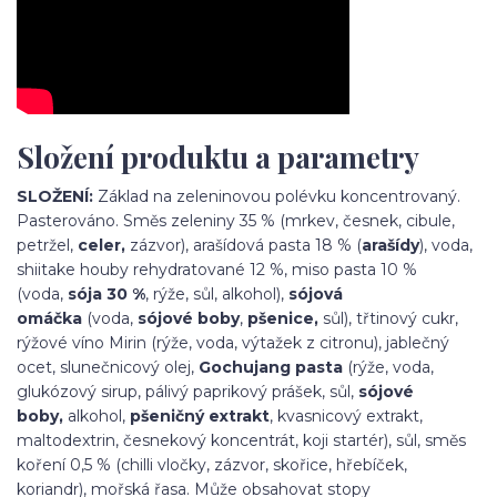
Složení produktu a parametry
SLOŽENÍ:
Základ na zeleninovou polévku koncentrovaný.
Pasterováno. Směs zeleniny 35 % (mrkev, česnek, cibule,
petržel,
celer,
zázvor), arašídová pasta 18 % (
arašídy
), voda,
shiitake houby rehydratované 12 %, miso pasta 10 %
(voda,
sója 30 %
, rýže, sůl, alkohol),
sójová
omáčka
(voda,
sójové boby
,
pšenice,
sůl), třtinový cukr,
rýžové víno Mirin (rýže, voda, výtažek z citronu), jablečný
ocet, slunečnicový olej,
Gochujang pasta
(rýže, voda,
glukózový sirup, pálivý paprikový prášek, sůl,
sójové
boby,
alkohol,
pšeničný extrakt
, kvasnicový extrakt,
maltodextrin, česnekový koncentrát, koji startér), sůl, směs
koření 0,5 % (chilli vločky, zázvor, skořice, hřebíček,
koriandr), mořská řasa. Může obsahovat stopy