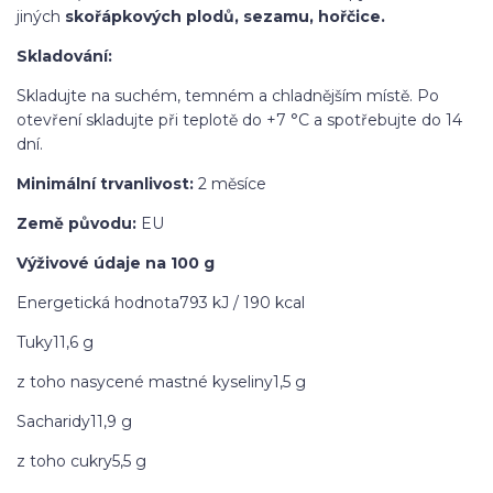
jiných
skořápkových plodů, sezamu, hořčice.
Skladování:
Skladujte na suchém, temném a chladnějším místě. Po
otevření skladujte při teplotě do +7 °C a spotřebujte do 14
dní.
Minimální trvanlivost:
2 měsíce
Země původu:
EU
Výživové údaje na 100 g
Energetická hodnota793 kJ / 190 kcal
Tuky11,6 g
z toho nasycené mastné kyseliny1,5 g
Sacharidy11,9 g
z toho cukry5,5 g