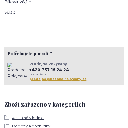
Bílkoviny8,1 g
Sůl3,3
Potřebujete poradit?
Prodejna Rokycany
+420 737 16 24 24
Po-Pá 09-17
prodejna@bezobalrokycany.cz
Zboží zařazeno v kategoriích
Aktuálně v lednici
Dobroty a pochutiny