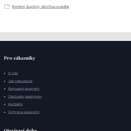
Koření, bujóny, dochucovadla
Pro zákazníky
O nás
Jak nakupovat
Bonusový program
Obchodní podmínky
Kontakty
Ochrana soukromí
Otevírací doba