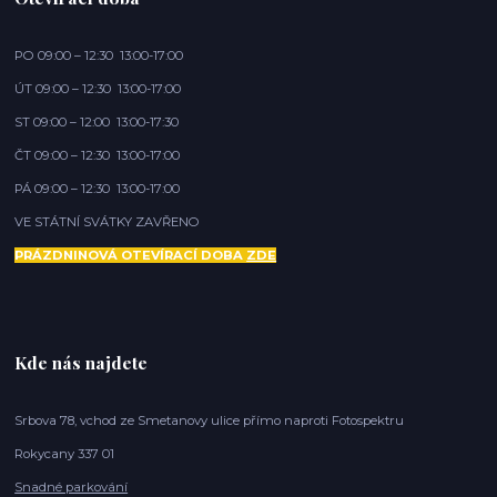
PO 09:00 – 12:30 13:00-17:00
ÚT 09:00 – 12:30 13:00-17:00
ST 09:00 – 12:00 13:00-17:30
ČT 09:00 – 12:30 13:00-17:00
PÁ 09:00 – 12:30 13:00-17:00
VE STÁTNÍ SVÁTKY ZAVŘENO
PRÁZDNINOVÁ OTEVÍRACÍ DOBA
ZDE
Kde nás najdete
Srbova 78, vchod ze Smetanovy ulice přímo naproti Fotospektru
Rokycany 337 01
Snadné parkování