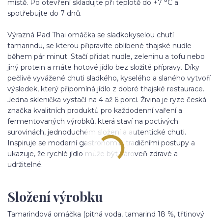
místě. Po otevření skladujte při teplotě do +7 °C a
spotřebujte do 7 dnů.
Výrazná Pad Thai omáčka se sladkokyselou chutí
tamarindu, se kterou připravíte oblíbené thajské nudle
během pár minut. Stačí přidat nudle, zeleninu a tofu nebo
jiný protein a máte hotové jídlo bez složité přípravy. Díky
pečlivě vyvážené chuti sladkého, kyselého a slaného vytvoří
výsledek, který připomíná jídlo z dobré thajské restaurace.
Jedna sklenička vystačí na 4 až 6 porcí. Živina je ryze česká
značka kvalitních produktů pro každodenní vaření a
fermentovaných výrobků, která staví na poctivých
surovinách, jednoduchém složení a autentické chuti.
Inspiruje se moderní gastronomií i tradičními postupy a
ukazuje, že rychlé jídlo může být zároveň zdravé a
udržitelné.
Složení výrobku
Tamarindová omáčka (pitná voda, tamarind 18 %, třtinový