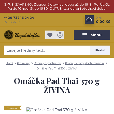
3.-7. 8. ZAVŘENO, Zkrácená otevírací doba až do 16. 8.: Po, Út, Čt,
Pá do 16 hod, St do 16:30. Od 17. 8. standardní otevírací doba.
+420 737 16 24 24
0
ks
0,00 Kč
Po-Pá 09-17
Menu
Hledat
Úvod
Potraviny
Dobroty a pochutiny
Koření, bujóny, dochucovadla
Omáčka Pad Thai 370 g ŽIVINA
Omáčka Pad Thai 370 g
ŽIVINA
Novinka