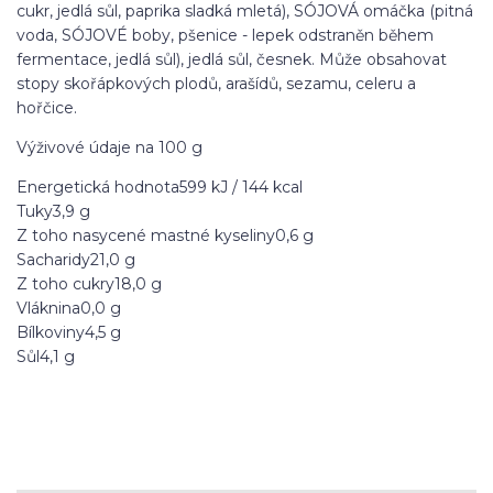
cukr, jedlá sůl, paprika sladká mletá), SÓJOVÁ omáčka (pitná
voda, SÓJOVÉ boby, pšenice - lepek odstraněn během
fermentace, jedlá sůl), jedlá sůl, česnek. Může obsahovat
stopy skořápkových plodů, arašídů, sezamu, celeru a
hořčice.
Výživové údaje na 100 g
Energetická hodnota
599 kJ / 144 kcal
Tuky
3,9 g
Z toho nasycené mastné kyseliny
0,6 g
Sacharidy
21,0 g
Z toho cukry
18,0 g
Vláknina
0,0 g
Bílkoviny
4,5 g
Sůl
4,1 g