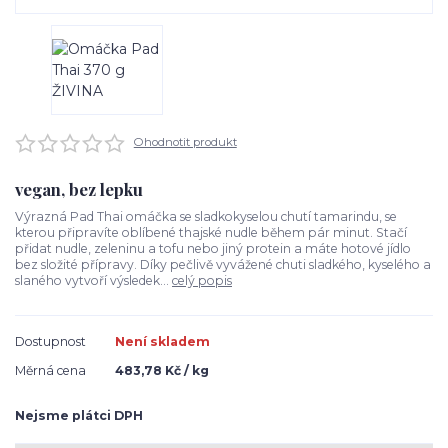
Ohodnotit produkt
vegan, bez lepku
Výrazná Pad Thai omáčka se sladkokyselou chutí tamarindu, se
kterou připravíte oblíbené thajské nudle během pár minut. Stačí
přidat nudle, zeleninu a tofu nebo jiný protein a máte hotové jídlo
bez složité přípravy. Díky pečlivě vyvážené chuti sladkého, kyselého a
slaného vytvoří výsledek...
celý popis
Dostupnost
Není skladem
Měrná cena
483,78 Kč / kg
Nejsme plátci DPH