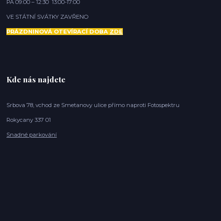
PÁ 09:00 – 12:30 13:00-17:00
VE STÁTNÍ SVÁTKY ZAVŘENO
PRÁZDNINOVÁ OTEVÍRACÍ DOBA
ZDE
Kde nás najdete
Srbova 78, vchod ze Smetanovy ulice přímo naproti Fotospektru
Rokycany 337 01
Snadné parkování