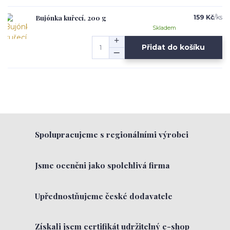
Bujónka kuřecí, 200 g
159 Kč
/
ks
Skladem
Přidat do košíku
Spolupracujeme s regionálními výrobci
Jsme oceněni jako spolehlivá firma
Upřednostňujeme české dodavatele
Získali jsem certifikát udržitelný e-shop