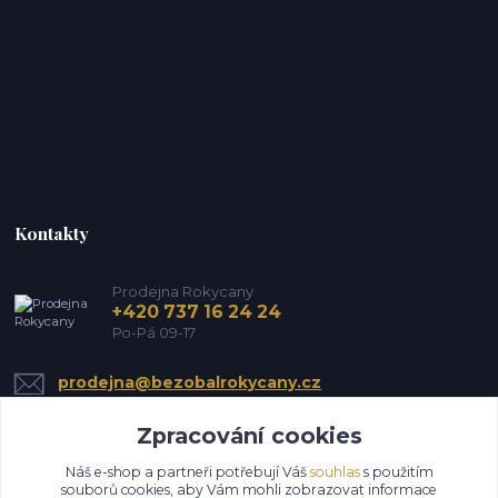
Kontakty
Prodejna Rokycany
+420 737 16 24 24
Po-Pá 09-17
prodejna@bezobalrokycany.cz
Zpracování cookies
Náš e-shop a partneři potřebují Váš
souhlas
s použitím
souborů cookies, aby Vám mohli zobrazovat informace