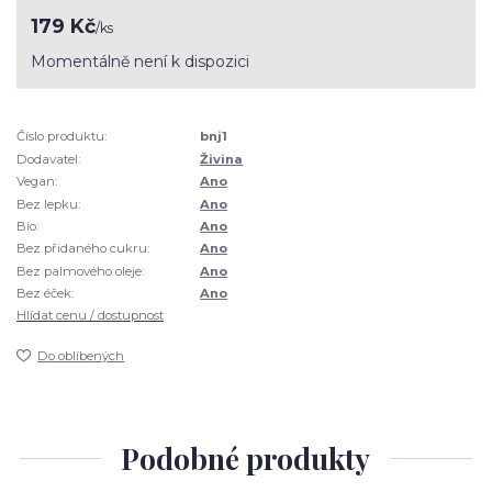
179 Kč
/
ks
Momentálně není k dispozici
Číslo produktu:
bnj1
Dodavatel:
Živina
Vegan:
Ano
Bez lepku:
Ano
Bio:
Ano
Bez přidaného cukru:
Ano
Bez palmového oleje:
Ano
Bez éček:
Ano
Hlídat cenu / dostupnost
Do oblíbených
Podobné produkty