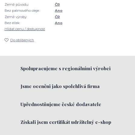
Země původu:
ČR
Bez palmového oleje:
Ano
Země výroby:
ČR
Bez éček:
Ano
Hlídat cenu / dostupnost
Do oblíbených
Spolupracujeme s regionálními výrobci
Jsme oceněni jako spolehlivá firma
Upřednostňujeme české dodavatele
Získali jsem certifikát udržitelný e-shop