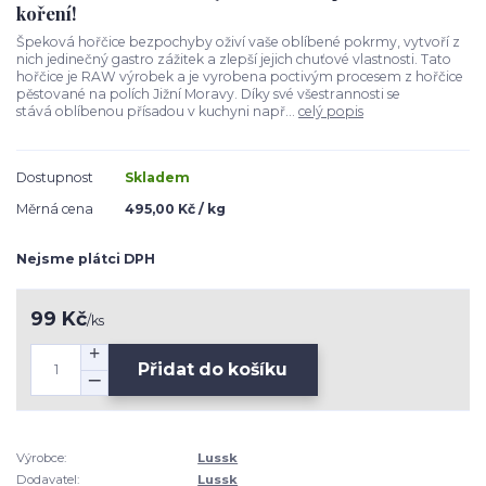
koření!
Špeková hořčice bezpochyby oživí vaše oblíbené pokrmy, vytvoří z
nich jedinečný gastro zážitek a zlepší jejich chuťové vlastnosti. Tato
hořčice je RAW výrobek a je vyrobena poctivým procesem z hořčice
pěstované na polích Jižní Moravy. Díky své všestrannosti se
stává oblíbenou přísadou v kuchyni např...
celý popis
Dostupnost
Skladem
Měrná cena
495,00 Kč / kg
Nejsme plátci DPH
99 Kč
/
ks
Přidat do košíku
Výrobce:
Lussk
Dodavatel:
Lussk