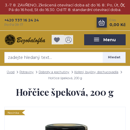
3.-7. 8. ZAVŘENO, Zkrácená otevírací doba až do 16. 8.: Po, Út, Čt,
Pá do 16 hod, St do 16:30. Od 17. 8. standardní otevírací doba.
+420 737 16 24 24
0
ks
0,00 Kč
Po-Pá 09-17
Menu
Hledat
Úvod
Potraviny
Dobroty a pochutiny
Koření, bujóny, dochucovadla
Hořčice špeková, 200 g
Hořčice špeková, 200 g
Novinka