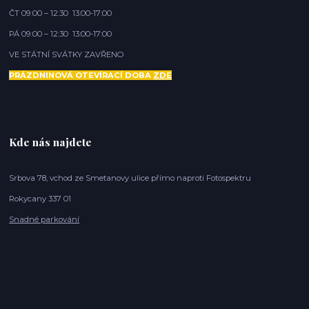
ČT 09:00 – 12:30 13:00-17:00
PÁ 09:00 – 12:30 13:00-17:00
VE STÁTNÍ SVÁTKY ZAVŘENO
PRÁZDNINOVÁ OTEVÍRACÍ DOBA
ZDE
Kde nás najdete
Srbova 78, vchod ze Smetanovy ulice přímo naproti Fotospektru
Rokycany 337 01
Snadné parkování