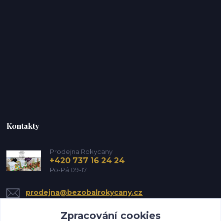
Kontakty
Prodejna Rokycany
+420 737 16 24 24
Po-Pá 09-17
prodejna@bezobalrokycany.cz
Zpracování cookies