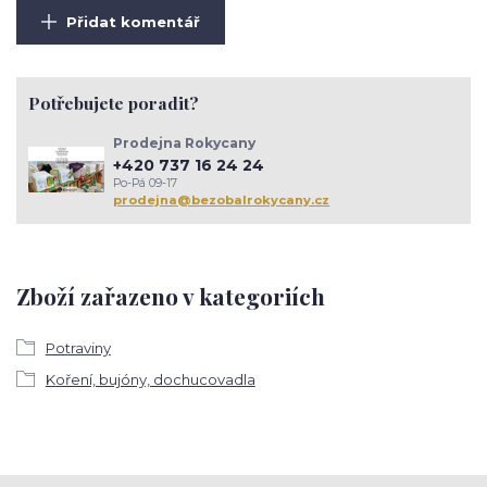
Přidat komentář
Potřebujete poradit?
Prodejna Rokycany
+420 737 16 24 24
Po-Pá 09-17
prodejna@bezobalrokycany.cz
Zboží zařazeno v kategoriích
Potraviny
Koření, bujóny, dochucovadla