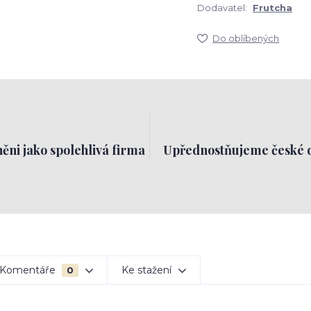
Dodavatel:
Frutcha
Do oblíbených
ěni jako spolehlivá firma
Upřednostňujeme české 
Komentáře
Ke stažení
0