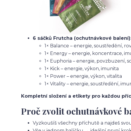
6 sáčků Frutcha (ochutnávkové balení)
1× Balance – energie, soustředění, r
1× Energy – energie, koncentrace, im
1× Euphoria – energie, povzbuzení, s
1× Kick – energie, výkon, imunita
1× Power – energie, výkon, vitalita
1× Vitality – energie, soustředění, imu
Kompletní složení a etikety pro každou pří
Proč zvolit ochutnávkové b
Vyzkoušíš všechny příchutě a najdeš svo
Vše v jednom balíčku → ideální první kro