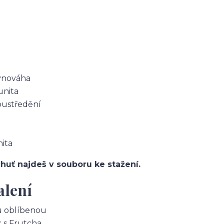
:
ovnováha
unita
oustředění
nita
chuť najdeš v souboru ke stažení.
alení
u oblíbenou
k s Frutcha