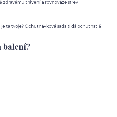
ně zdravému trávení a rovnováze střev.
uť je ta tvoje? Ochutnávková sada ti dá ochutnat
6
 balení?