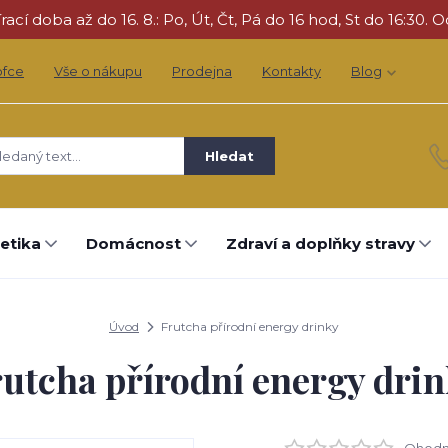
cí doba až do 16. 8.: Po, Út, Čt, Pá do 16 hod, St do 16:30. O
ofce
Vše o nákupu
Prodejna
Kontakty
Blog
Hledat
etika
Domácnost
Zdraví a doplňky stravy
Úvod
Frutcha přírodní energy drinky
utcha přírodní energy dri