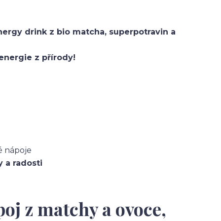
nergy drink z bio matcha, superpotravin a
energie z přírody!
é nápoje
y a radosti
poj z matchy a ovoce,