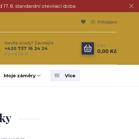
d 17. 8. standardní otevírací doba.
Přihlášení
Nevíte si rady? Zavolejte.
0
ks
+420 737 16 24 24
0,00 Kč
Po-Pá 09-17
Moje záměry
Více
nky