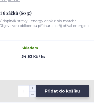
tit produkt
 6 sáčků (60 g)
í doplněk stravy - energy drink z bio matcha,
Objev svou oblíbenou příchuť a zažij příval energie z
Skladem
54,83 Kč / ks
Přidat do košíku