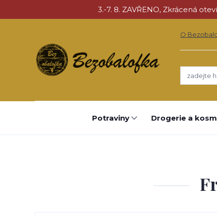
3.-7. 8. ZAVŘENO, Zkrácená otevíra
O Bezobal
Potraviny
Drogerie a kosm
Fr