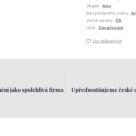
Vegan:
Ano
Bez přidaného cukru:
A
Země výroby:
ČR
Účel:
Zavařování
Do oblíbených
ěni jako spolehlivá firma
Upřednostňujeme české 