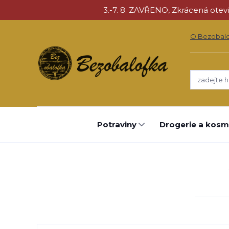
3.-7. 8. ZAVŘENO, Zkrácená otevíra
O Bezobal
Potraviny
Drogerie a kosm