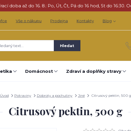
cí doba až do 16. 8.: Po, Út, Čt, Pá do 16 hod, St do 16:30. O
ofce
Vše o nákupu
Prodejna
Kontakty
Blog
Hledat
etika
Domácnost
Zdraví a doplňky stravy
Úvod
Potraviny
Dobroty a pochutiny
Jiné
Citrusový pektin, 500 
Citrusový pektin, 500 g