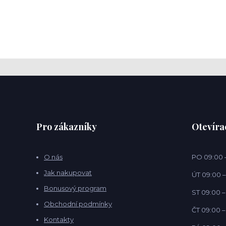
Pro zákazníky
Otevíra
O nás
PO 09:00 –
Jak nakupovat
ÚT 09:00 –
Bonusový program
ST 09:00 –
Obchodní podmínky
ČT 09:00 –
Kontakty