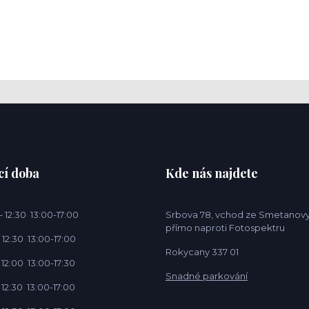
cí doba
Kde nás najdete
 12:30 13:00-17:00
Srbova 78, vchod ze Smetanovy
přímo naproti Fotospektru
 12:30 13:00-17:00
Rokycany 337 01
 12:00 13:00-17:30
Snadné parkování
 12:30 13:00-17:00