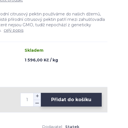
tit produkt
írodní citrusový pektin používáme do našich džemů,
stě přírodní citrusový pektin patří mezi zahušťovadla
 které nejsou GMO, tudíž nepochází z geneticky
n.
celý popis
Skladem
1 596,00 Kč / kg
Přidat do košíku
Dodavatel:
Statek