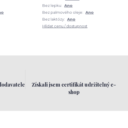
Bez lepku:
Ano
no
Bez palmového oleje:
Ano
Bez laktózy:
Ano
Hlídat cenu / dostupnost
dodavatele
Získali jsem certifikát udržitelný e-
shop