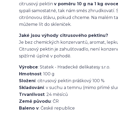
citrusový pektin
v poměru 10 g na 1 kg ovoce
sypali samostatně, tak nám směs zhrudkovatí. 
citrónovou šťávu, pokud chceme. Na malém tal
můžeme lít do skleniček.
Jaké jsou výhody citrusového pektinu?
Je bez chemických konzervantů, aromat, lepku
Citrusový pektin je zahušťovadlo, není konzer
spižírně úplně v pohodě.
Výrobce
: Statek - Hradecké delikatesy s.r.o.
Hmotnost
: 100 g
Složení
: citrusový pektin práškový 100 %
Skladování
: v suchu a temnu (mimo přímé slun
Trvanlivost
: 24 měsíců
Země původu
: ČR
Baleno v
: České republice