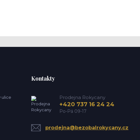
Kontakty
Prodejna Rokycany
 ulice
+420 737 16 24 24
Po-Pá 09-17
prodejna@bezobalrokycany.cz