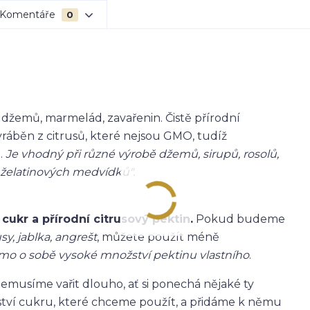
Komentáře
0
 džemů, marmelád, zavařenin. Čistě přírodní
yráběn z citrusů, které nejsou GMO, tudíž
.
Je vhodný při různé výrobě džemů, sirupů, rosolů,
„želatinových medvídků".
 cukr a přírodní citrusový pektin.
Pokud budeme
usy, jablka, angrešt
, můžete použít méně
mo o sobě vysoké množství pektinu vlastního
.
nemusíme vařit dlouho, ať si ponechá nějaké ty
ství cukru, které chceme použít, a přidáme k němu