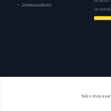
PÁ 09:00 –
Ochrana soukromí
VE STÁTN
PRÁZDNI
Náš e-shop a par