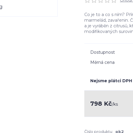
Ohodno
Co je to a co s ním? Př
marmelád, zavařenin. Či
a je vyráběn z citrusů,
modifikovaných surovi
Dostupnost
Měrná cena
Nejsme plátci DPH
798 Kč
/
ks
Číslo produktu:
pk2