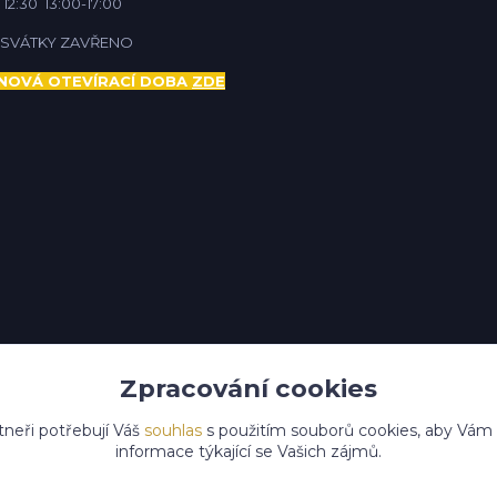
 12:30 13:00-17:00
Í SVÁTKY ZAVŘENO
NOVÁ OTEVÍRACÍ DOBA
ZDE
Zpracování cookies
tneři potřebují Váš
souhlas
s použitím souborů cookies, aby Vám
informace týkající se Vašich zájmů.
Upravit sběr cookies.