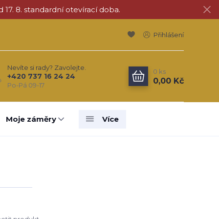
d 17. 8. standardní otevírací doba.
Přihlášení
Nevíte si rady? Zavolejte.
0
ks
+420 737 16 24 24
0,00 Kč
Po-Pá 09-17
Moje záměry
Více
g