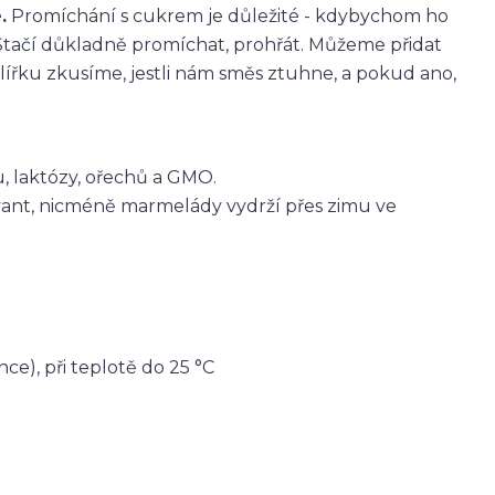
.
Promíchání s cukrem je důležité - kdybychom ho
Stačí důkladně promíchat, prohřát. Můžeme přidat
ířku zkusíme, jestli nám směs ztuhne, a pokud ano,
, laktózy, ořechů a GMO.
vant, nicméně marmelády vydrží přes zimu ve
ce), při teplotě do 25 °C