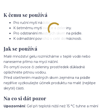
K čemu se používá
Pro ruční mytí nádobí.
K šetrnému mytí ovoce a zeleniny.
Pro odstranění mastných skvrn na prádle.
K odmaštění povrchů v celé domácnosti.
Jak se používá
Malé množství gelu rozmícháme v teplé vodě nebo
naneseme přímo na mycí náčiní.
Po omytí ovoce či zeleniny prostředek důkladně
opláchněte pitnou vodou.
Před ošetřením mastných skvrn zejména na prádle
nejdříve vyzkoušejte účinek produktu na malé (nejlépe
skryté) části.
Na co si dát pozor
Upozornění
: Gel při teplotě nižší než 15 °C tuhne a mění