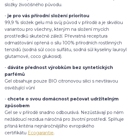
složky živočišného původu.
-
je pro vás přírodní složení prioritou
99,9 % složek gelu má svůj původ v přírodě a je skvělou
variantou pro všechny, kterým na složení mycích
prostředků skutečně záleží. Převratná receptura
odmašťování opřená o sílu 100% přírodních rostlinných
tenzidů (sodná sůl coco sulfátu, sodná sůl kyseliny lauroyl
glutamové, coco glukosid).
-
dáváte přednost výrobkům bez syntetických
parfémů
Gel obsahuje pouze BIO citronovou silici s nevtíravou
osvěžující vůní
-
chcete o svou domácnost pečovat udržitelným
způsobem
Gel se v přírodě snadno odbourává. Nezůstávají po něm
nežádoucí rezidua náročná pro životní prostředí. Splňuje
přísná kritéria nejnáročnějšího evropského
certifikátu
Ecogarantie
.