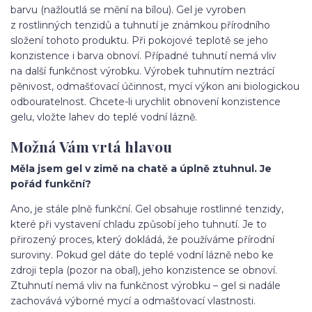
barvu (nažloutlá se mění na bílou). Gel je vyroben
z rostlinných tenzidů a tuhnutí je známkou přírodního
složení tohoto produktu. Při pokojové teplotě se jeho
konzistence i barva obnoví. Případné tuhnutí nemá vliv
na další funkčnost výrobku. Výrobek tuhnutím neztrácí
pěnivost, odmašťovací účinnost, mycí výkon ani biologickou
odbouratelnost. Chcete-li urychlit obnovení konzistence
gelu, vložte lahev do teplé vodní lázně.
Možná Vám vrtá hlavou
Měla jsem gel v zimě na chatě a úplně ztuhnul. Je
pořád funkční?
Ano, je stále plně funkční. Gel obsahuje rostlinné tenzidy,
které při vystavení chladu způsobí jeho tuhnutí. Je to
přirozený proces, který dokládá, že používáme přírodní
suroviny. Pokud gel dáte do teplé vodní lázně nebo ke
zdroji tepla (pozor na obal), jeho konzistence se obnoví.
Ztuhnutí nemá vliv na funkčnost výrobku – gel si nadále
zachovává výborné mycí a odmašťovací vlastnosti.