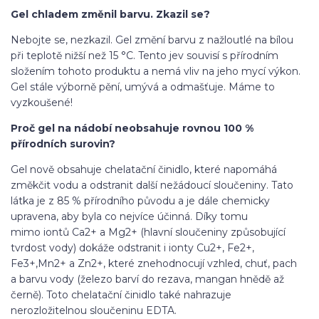
Gel chladem změnil barvu. Zkazil se?
Nebojte se, nezkazil. Gel změní barvu z nažloutlé na bílou
při teplotě nižší než 15 °C. Tento jev souvisí s přírodním
složením tohoto produktu a nemá vliv na jeho mycí výkon.
Gel stále výborně pění, umývá a odmašťuje. Máme to
vyzkoušené!
Proč gel na nádobí neobsahuje rovnou 100 %
přírodních surovin?
Gel nově obsahuje chelatační činidlo, které napomáhá
změkčit vodu a odstranit další nežádoucí sloučeniny. Tato
látka je z 85 % přírodního původu a je dále chemicky
upravena, aby byla co nejvíce účinná. Díky tomu
mimo iontů Ca2+ a Mg2+ (hlavní sloučeniny způsobující
tvrdost vody) dokáže odstranit i ionty Cu2+, Fe2+,
Fe3+,Mn2+ a Zn2+, které znehodnocují vzhled, chuť, pach
a barvu vody (železo barví do rezava, mangan hnědě až
černě). Toto chelatační činidlo také nahrazuje
nerozložitelnou sloučeninu EDTA.