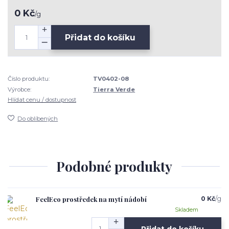
0 Kč
/
g
Přidat do košíku
Číslo produktu:
TV0402-08
Výrobce:
Tierra Verde
Hlídat cenu / dostupnost
Do oblíbených
Podobné produkty
FeelEco prostředek na mytí nádobí
0 Kč
/
g
Skladem
Přidat do košíku