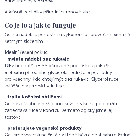
odbouratelný v přírodě.
A krásně voní díky přírodní citronové silici.
Co je to a jak to funguje
Gel na nádobí s perfektním výkonem a zároveň maximálně
šetrným složením.
Ideální řešení pokud:
-
myjete nádobí bez rukavic
Díky hodnotě pH 5,5 přirozené pro lidskou pokožku
a obsahu přírodního glycerolu nedráždí a je vhodný
pro všechny, kdo chtějí mýt bez rukavic. Glycerol ruce
zvláčňuje a jemně hydratuje.
-
trpíte kožními obtížemi
Gel nezpůsobuje nežádoucí kožní reakce a po použití
zanechává ruce v kondici. Dermatologicky jsme jej
testovali.
-
preferujete veganské produkty
Gel jsme vyvinuli na čistě rostlinné bázi a neobsahuje žádné