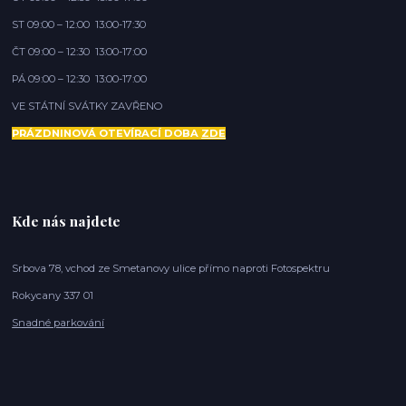
ST 09:00 – 12:00 13:00-17:30
ČT 09:00 – 12:30 13:00-17:00
PÁ 09:00 – 12:30 13:00-17:00
VE STÁTNÍ SVÁTKY ZAVŘENO
PRÁZDNINOVÁ OTEVÍRACÍ DOBA
ZDE
Kde nás najdete
Srbova 78, vchod ze Smetanovy ulice přímo naproti Fotospektru
Rokycany 337 01
Snadné parkování