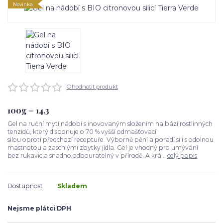
Novinka
Ohodnotit produkt
100g = 14,3
Gel na ruční mytí nádobí s inovovaným složením na bázi rostlinných
tenzidů, který disponuje o 70 % vyšší odmašťovací
silou oproti předchozí receptuře. Výborně pění a poradí si i s odolnou
mastnotou a zaschlými zbytky jídla. Gel je vhodný pro umývání
bez rukavic a snadno odbouratelný v přírodě. A krá...
celý popis
Dostupnost
Skladem
Nejsme plátci DPH