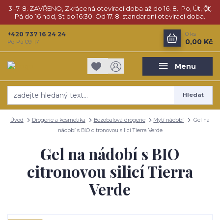
3.-7. 8. ZAVŘENO, Zkrácená otevírací doba až do 16. 8.: Po, Út, Čt,
Pá do 16 hod, St do 16:30. Od 17. 8. standardní otevírací doba.
+420 737 16 24 24
0
ks
0,00 Kč
Po-Pá 09-17
Menu
Hledat
Úvod
Drogerie a kosmetika
Bezobalová drogerie
Mytí nádobí
Gel na
nádobí s BIO citronovou silicí Tierra Verde
Gel na nádobí s BIO
citronovou silicí Tierra
Verde